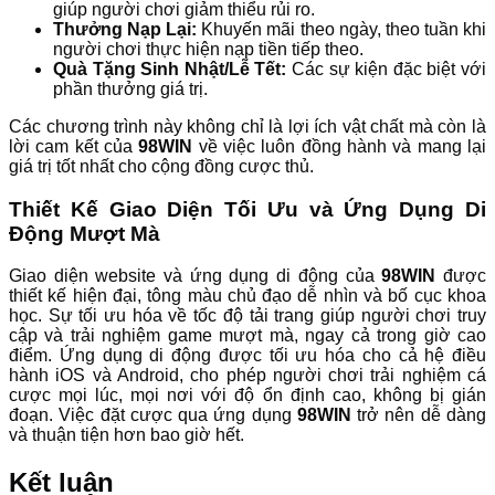
giúp người chơi giảm thiểu rủi ro.
Thưởng Nạp Lại:
Khuyến mãi theo ngày, theo tuần khi
người chơi thực hiện nạp tiền tiếp theo.
Quà Tặng Sinh Nhật/Lễ Tết:
Các sự kiện đặc biệt với
phần thưởng giá trị.
Các chương trình này không chỉ là lợi ích vật chất mà còn là
lời cam kết của
98WIN
về việc luôn đồng hành và mang lại
giá trị tốt nhất cho cộng đồng cược thủ.
Thiết Kế Giao Diện Tối Ưu và Ứng Dụng Di
Động Mượt Mà
Giao diện website và ứng dụng di động của
98WIN
được
thiết kế hiện đại, tông màu chủ đạo dễ nhìn và bố cục khoa
học. Sự tối ưu hóa về tốc độ tải trang giúp người chơi truy
cập và trải nghiệm game mượt mà, ngay cả trong giờ cao
điểm. Ứng dụng di động được tối ưu hóa cho cả hệ điều
hành iOS và Android, cho phép người chơi trải nghiệm cá
cược mọi lúc, mọi nơi với độ ổn định cao, không bị gián
đoạn. Việc đặt cược qua ứng dụng
98WIN
trở nên dễ dàng
và thuận tiện hơn bao giờ hết.
Kết luận