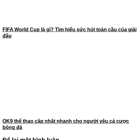
FIFA World Cup là gì? Tìm hiểu sức hút toàn cầu của giải
đấu
OK9 thể thao cập nhật nhanh cho người yêu cá cược
bóng đá
Để lại một bình luận