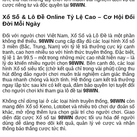
cược riêng tư và độc quyền tại
98WIN
.
Xổ Số & Lô Đề Online Tỷ Lệ Cao – Cơ Hội Đổi
Đời Mỗi Ngày
Đối với người chơi Việt Nam, Xổ Số và Lô Đề là một phần
không thể thiếu.
98WIN
cung cấp đầy đủ các loại hình Xổ số
3 miền (Bắc, Trung, Nam) với tỷ lệ trả thưởng cực kỳ cạnh
tranh, cao hơn nhiều so với hình thức truyền thống. Đặc biệt,
tỷ lệ 1 ăn 99.5 – một trong những mức cao nhất hiện nay – là
lý do khiến nhiều người chọn
98WIN
. Bên cạnh đó, các loại
hình Xổ số siêu tốc (chờ kết quả chỉ trong vài phút) cũng thu
hút đông đảo người chơi muốn trải nghiệm cảm giác thắng
thua nhanh chóng và kịch tính. Hệ thống cam kết trả thưởng
ngay lập tức sau khi có kết quả, đảm bảo quyền lợi tuyệt đối
cho người chơi khi tham gia lô đề tại
98WIN
.
Không chỉ dừng lại ở các loại hình truyền thống,
98WIN
còn
mang đến Xổ số Keno, Lotobet và nhiều trò chơi dự đoán số
khác, mở rộng thêm lựa chọn giải trí cho người chơi. Giao
diện đặt cược Xổ số tại
98WIN
được tối ưu hóa để người
dùng dễ dàng theo dõi kết quả, quản lý vé cược và nhận
thông báo thắng cược tức thì.