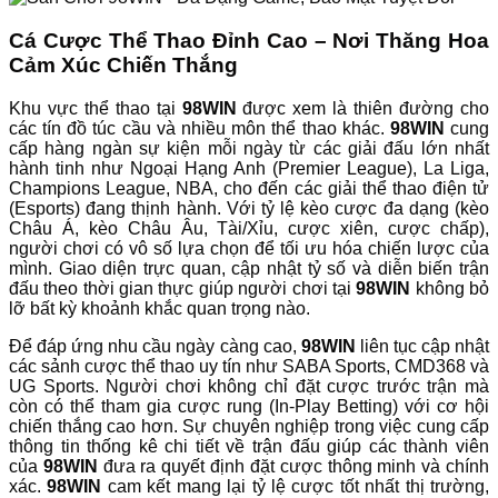
Cá Cược Thể Thao Đỉnh Cao – Nơi Thăng Hoa
Cảm Xúc Chiến Thắng
Khu vực thể thao tại
98WIN
được xem là thiên đường cho
các tín đồ túc cầu và nhiều môn thể thao khác.
98WIN
cung
cấp hàng ngàn sự kiện mỗi ngày từ các giải đấu lớn nhất
hành tinh như Ngoại Hạng Anh (Premier League), La Liga,
Champions League, NBA, cho đến các giải thể thao điện tử
(Esports) đang thịnh hành. Với tỷ lệ kèo cược đa dạng (kèo
Châu Á, kèo Châu Âu, Tài/Xỉu, cược xiên, cược chấp),
người chơi có vô số lựa chọn để tối ưu hóa chiến lược của
mình. Giao diện trực quan, cập nhật tỷ số và diễn biến trận
đấu theo thời gian thực giúp người chơi tại
98WIN
không bỏ
lỡ bất kỳ khoảnh khắc quan trọng nào.
Để đáp ứng nhu cầu ngày càng cao,
98WIN
liên tục cập nhật
các sảnh cược thể thao uy tín như SABA Sports, CMD368 và
UG Sports. Người chơi không chỉ đặt cược trước trận mà
còn có thể tham gia cược rung (In-Play Betting) với cơ hội
chiến thắng cao hơn. Sự chuyên nghiệp trong việc cung cấp
thông tin thống kê chi tiết về trận đấu giúp các thành viên
của
98WIN
đưa ra quyết định đặt cược thông minh và chính
xác.
98WIN
cam kết mang lại tỷ lệ cược tốt nhất thị trường,