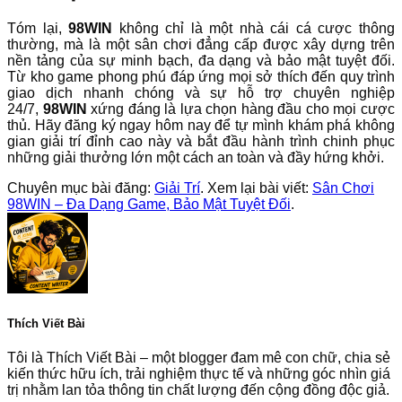
Tóm lại,
98WIN
không chỉ là một nhà cái cá cược thông
thường, mà là một sân chơi đẳng cấp được xây dựng trên
nền tảng của sự minh bạch, đa dạng và bảo mật tuyệt đối.
Từ kho game phong phú đáp ứng mọi sở thích đến quy trình
giao dịch nhanh chóng và sự hỗ trợ chuyên nghiệp
24/7,
98WIN
xứng đáng là lựa chọn hàng đầu cho mọi cược
thủ. Hãy đăng ký ngay hôm nay để tự mình khám phá không
gian giải trí đỉnh cao này và bắt đầu hành trình chinh phục
những giải thưởng lớn một cách an toàn và đầy hứng khởi.
Chuyên mục bài đăng:
Giải Trí
. Xem lại bài viết:
Sân Chơi
98WIN – Đa Dạng Game, Bảo Mật Tuyệt Đối
.
Thích Viết Bài
Tôi là Thích Viết Bài – một blogger đam mê con chữ, chia sẻ
kiến thức hữu ích, trải nghiệm thực tế và những góc nhìn giá
trị nhằm lan tỏa thông tin chất lượng đến cộng đồng độc giả.