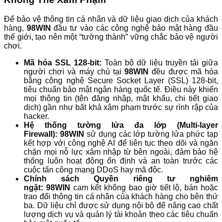
Để bảo vệ thông tin cá nhân và dữ liệu giao dịch của khách
hàng,
98WIN
đầu tư vào các công nghệ bảo mật hàng đầu
thế giới, tạo nên một “tường thành” vững chắc bảo vệ người
chơi.
Mã hóa SSL 128-bit:
Toàn bộ dữ liệu truyền tải giữa
người chơi và máy chủ tại
98WIN
đều được mã hóa
bằng công nghệ Secure Socket Layer (SSL) 128-bit,
tiêu chuẩn bảo mật ngân hàng quốc tế. Điều này khiến
mọi thông tin (tên đăng nhập, mật khẩu, chi tiết giao
dịch) gần như bất khả xâm phạm trước sự rình rập của
hacker.
Hệ thống tường lửa đa lớp (Multi-layer
Firewall):
98WIN
sử dụng các lớp tường lửa phức tạp
kết hợp với công nghệ AI để liên tục theo dõi và ngăn
chặn mọi nỗ lực xâm nhập từ bên ngoài, đảm bảo hệ
thống luôn hoạt động ổn định và an toàn trước các
cuộc tấn công mạng DDoS hay mã độc.
Chính sách Quyền riêng tư nghiêm
ngặt:
98WIN
cam kết không bao giờ tiết lộ, bán hoặc
trao đổi thông tin cá nhân của khách hàng cho bên thứ
ba. Dữ liệu chỉ được sử dụng nội bộ để nâng cao chất
lượng dịch vụ và quản lý tài khoản theo các tiêu chuẩn