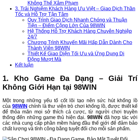
Không Thể Xâm Phạm
3. Trải Nghiệm Khách Hàng Ưu Việt – Giao Dịch Thần
Tốc và Hỗ Trợ Tận Tâm
Quy Trình Giao Dịch Nhanh Chóng và Thuận
Tiện – Điểm Cộng Lớn Của 98WIN
Hệ Thống Hỗ Trợ Khách Hàng Chuyên Nghiệp
24/7
Chương Trình Khuyến Mãi Hấp Dẫn Dành Cho
Thành Viên 98WIN
Thiết Kế Giao Diện Tối Ưu và Ứng Dụng Di
Động Mượt Mà
Kết luận
1. Kho Game Đa Dạng – Giải Trí
Không Giới Hạn tại 98WIN
Một trong những yếu tố cốt lõi tạo nên sức hút khổng lồ
của
98WIN
chính là thư viện trò chơi khổng lồ, được thiết kế
để thỏa mãn mọi sở thích cá cược, từ người chơi truyền
thống đến những game thủ hiện đại.
98WIN
đã hợp tác với
các nhà cung cấp phần mềm hàng đầu thế giới để đảm bảo
chất lượng và tính công bằng tuyệt đối cho mỗi sản phẩm.