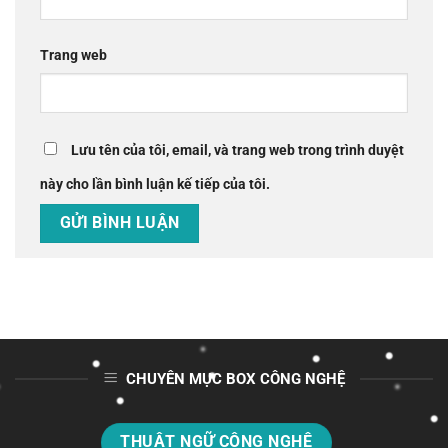
Trang web
Lưu tên của tôi, email, và trang web trong trình duyệt
này cho lần bình luận kế tiếp của tôi.
CHUYÊN MỤC BOX CÔNG NGHỆ
THUẬT NGỮ CÔNG NGHỆ