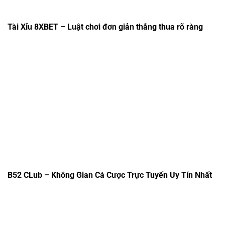
Tài Xỉu 8XBET – Luật chơi đơn giản thắng thua rõ ràng
B52 CLub – Không Gian Cá Cược Trực Tuyến Uy Tín Nhất