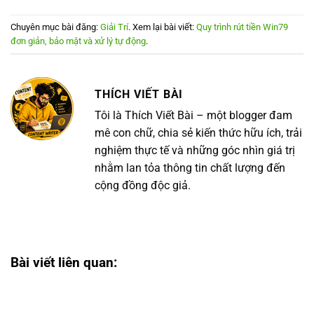
Chuyên mục bài đăng:
Giải Trí
. Xem lại bài viết:
Quy trình rút tiền Win79
đơn giản, bảo mật và xử lý tự động
.
THÍCH VIẾT BÀI
Tôi là Thích Viết Bài – một blogger đam
mê con chữ, chia sẻ kiến thức hữu ích, trải
nghiệm thực tế và những góc nhìn giá trị
nhằm lan tỏa thông tin chất lượng đến
cộng đồng độc giả.
Bài viết liên quan: