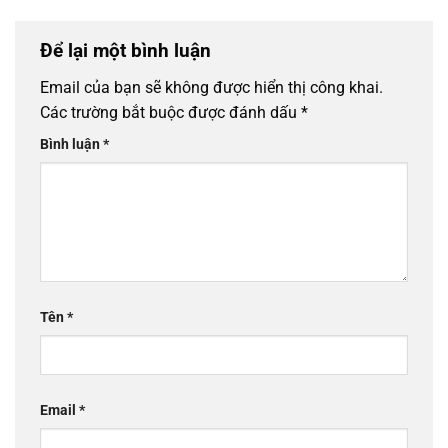
Để lại một bình luận
Email của bạn sẽ không được hiển thị công khai.
Các trường bắt buộc được đánh dấu
*
Bình luận
*
Tên
*
Email
*