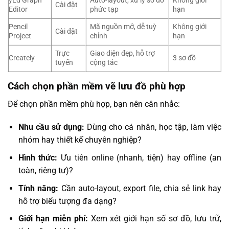
yEd Graph
Auto-layout, xử lý sơ đồ
Không giới
Cài đặt
Editor
phức tạp
hạn
Pencil
Mã nguồn mở, dễ tuỳ
Không giới
Cài đặt
Project
chỉnh
hạn
Trực
Giao diện đẹp, hỗ trợ
Creately
3 sơ đồ
tuyến
cộng tác
Cách chọn phần mềm vẽ lưu đồ phù hợp
Để chọn phần mềm phù hợp, bạn nên cân nhắc:
Nhu cầu sử dụng:
Dùng cho cá nhân, học tập, làm việc
nhóm hay thiết kế chuyên nghiệp?
Hình thức:
Ưu tiên online (nhanh, tiện) hay offline (an
toàn, riêng tư)?
Tính năng:
Cần auto-layout, export file, chia sẻ link hay
hỗ trợ biểu tượng đa dạng?
Giới hạn miễn phí:
Xem xét giới hạn số sơ đồ, lưu trữ,