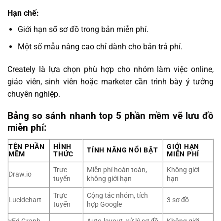
Hạn chế:
Giới hạn số sơ đồ trong bản miễn phí.
Một số mẫu nâng cao chỉ dành cho bản trả phí.
Creately là lựa chọn phù hợp cho nhóm làm việc online,
giáo viên, sinh viên hoặc marketer cần trình bày ý tưởng
chuyên nghiệp.
Bảng so sánh nhanh top 5 phần mềm vẽ lưu đồ
miễn phí:
TÊN PHẦN
HÌNH
GIỚI HẠN
TÍNH NĂNG NỔI BẬT
MỀM
THỨC
MIỄN PHÍ
Trực
Miễn phí hoàn toàn,
Không giới
Draw.io
tuyến
không giới hạn
hạn
Trực
Cộng tác nhóm, tích
Lucidchart
3 sơ đồ
tuyến
hợp Google