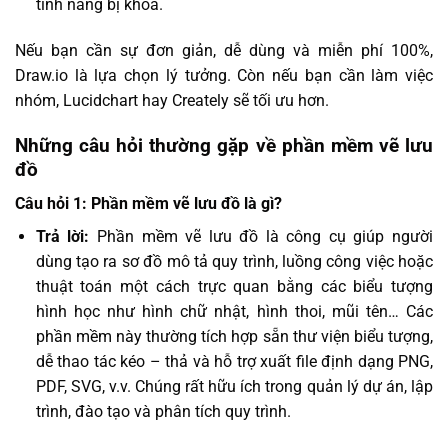
tính năng bị khóa.
Nếu bạn cần sự đơn giản, dễ dùng và miễn phí 100%,
Draw.io là lựa chọn lý tưởng. Còn nếu bạn cần làm việc
nhóm, Lucidchart hay Creately sẽ tối ưu hơn.
Những câu hỏi thường gặp về phần mềm vẽ lưu
đồ
Câu hỏi 1: Phần mềm vẽ lưu đồ là gì?
Trả lời:
Phần mềm vẽ lưu đồ là công cụ giúp người
dùng tạo ra sơ đồ mô tả quy trình, luồng công việc hoặc
thuật toán một cách trực quan bằng các biểu tượng
hình học như hình chữ nhật, hình thoi, mũi tên… Các
phần mềm này thường tích hợp sẵn thư viện biểu tượng,
dễ thao tác kéo – thả và hỗ trợ xuất file định dạng PNG,
PDF, SVG, v.v. Chúng rất hữu ích trong quản lý dự án, lập
trình, đào tạo và phân tích quy trình.