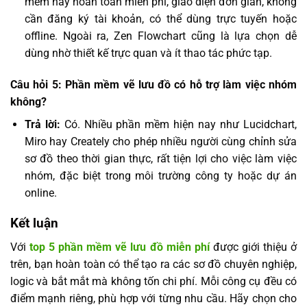
mềm này hoàn toàn miễn phí, giao diện đơn giản, không
cần đăng ký tài khoản, có thể dùng trực tuyến hoặc
offline. Ngoài ra, Zen Flowchart cũng là lựa chọn dễ
dùng nhờ thiết kế trực quan và ít thao tác phức tạp.
Câu hỏi 5: Phần mềm vẽ lưu đồ có hỗ trợ làm việc nhóm
không?
Trả lời:
Có. Nhiều phần mềm hiện nay như Lucidchart,
Miro hay Creately cho phép nhiều người cùng chỉnh sửa
sơ đồ theo thời gian thực, rất tiện lợi cho việc làm việc
nhóm, đặc biệt trong môi trường công ty hoặc dự án
online.
Kết luận
Với
top 5 phần mềm vẽ lưu đồ miễn phí
được giới thiệu ở
trên, bạn hoàn toàn có thể tạo ra các sơ đồ chuyên nghiệp,
logic và bắt mắt mà không tốn chi phí. Mỗi công cụ đều có
điểm mạnh riêng, phù hợp với từng nhu cầu. Hãy chọn cho