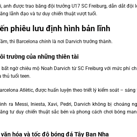
i, anh được trao băng đội trưởng U17 SC Freiburg, dẫn dắt đội l
ăng lãnh đạo và tư duy chiến thuật vượt tuổi.
ến phiêu lưu định hình bản lĩnh
m, thì Barcelona chính là nơi Darvich trưởng thành.
ôi trường của những thiên tài
bất ngờ chiêu mộ Noah Darvich từ SC Freiburg với mức phí ch
 thủ tuổi teen.
rcelona Atlètic, được huấn luyện theo triết lý kiểm soát – sáng
nh ra Messi, Iniesta, Xavi, Pedri, Darvich không bị choáng 
ăng tư duy chiến thuật sắc bén và phong cách chơi bóng ma
 văn hóa và tốc độ bóng đá Tây Ban Nha