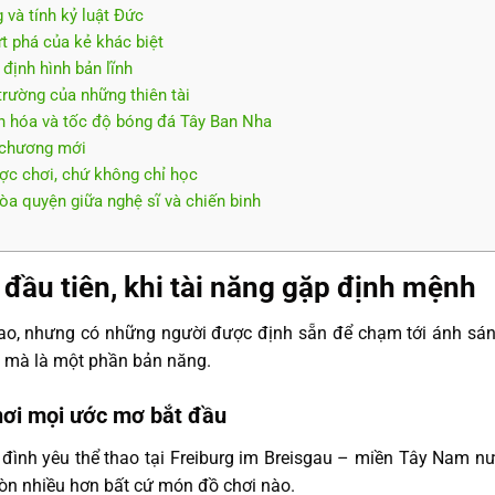
 và tính kỷ luật Đức
 phá của kẻ khác biệt
định hình bản lĩnh
trường của những thiên tài
n hóa và tốc độ bóng đá Tây Ban Nha
 chương mới
ược chơi, chứ không chỉ học
òa quyện giữa nghệ sĩ và chiến binh
ầu tiên, khi tài năng gặp định mệnh
 sao, nhưng có những người được định sẵn để chạm tới ánh sán
ơ, mà là một phần bản năng.
 nơi mọi ước mơ bắt đầu
 đình yêu thể thao tại Freiburg im Breisgau – miền Tây Nam nư
ròn nhiều hơn bất cứ món đồ chơi nào.