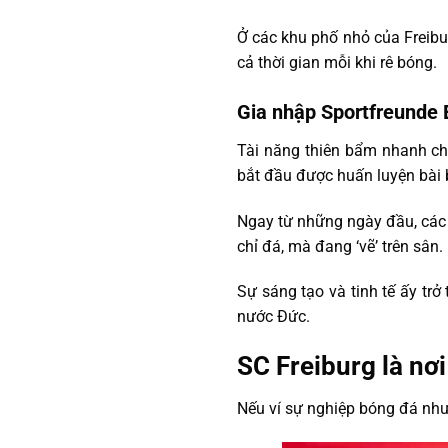
Ở các khu phố nhỏ của Freibu
cả thời gian mỗi khi rê bóng.
Gia nhập Sportfreunde 
Tài năng thiên bẩm nhanh ch
bắt đầu được huấn luyện bài 
Ngay từ những ngày đầu, các 
chỉ đá, mà đang ‘vẽ’ trên sân.
Sự sáng tạo và tinh tế ấy tr
nước Đức.
SC Freiburg là nơi
Nếu ví sự nghiệp bóng đá như 