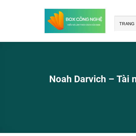
Bỏ
qua
nội
TRANG
dung
Noah Darvich – Tài n