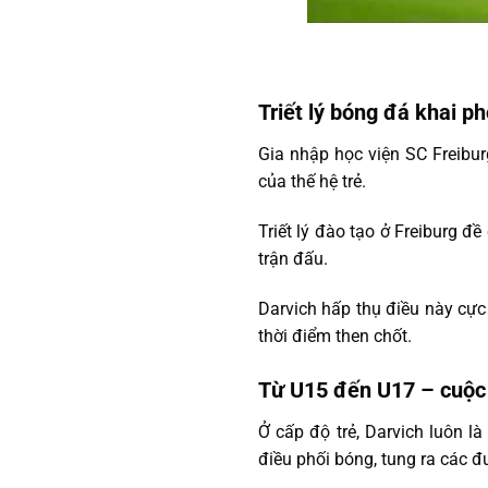
Triết lý bóng đá khai ph
Gia nhập học viện SC Freibu
của thế hệ trẻ.
Triết lý đào tạo ở Freiburg đ
trận đấu.
Darvich hấp thụ điều này cực
thời điểm then chốt.
Từ U15 đến U17 – cuộc 
Ở cấp độ trẻ, Darvich luôn là
điều phối bóng, tung ra các đ