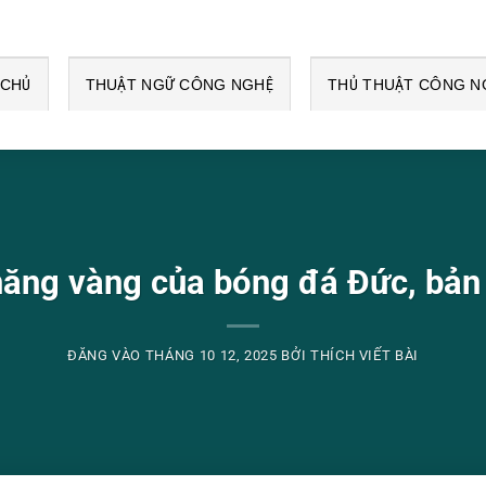
 CHỦ
THUẬT NGỮ CÔNG NGHỆ
THỦ THUẬT CÔNG N
ăng vàng của bóng đá Đức, bản l
ĐĂNG VÀO
THÁNG 10 12, 2025
BỞI
THÍCH VIẾT BÀI