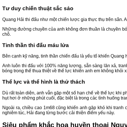
Tư duy chiến thuật sắc sảo
Quang Hải thi đấu như một chiến lược gia thực thụ trên sân. A
Những đường chuyền của anh không đơn thuần là chuyền bóng,
chỗ.
Tinh thần thi đấu máu lửa
Bên cạnh kỹ năng, tinh thần chiến đấu là yếu tố khiến Quang Hả
Anh luôn thi đấu với 100% năng lượng, sẵn sàng lăn xả, tra
bóng trong thế thua thiệt về thể lực khiến anh em không khỏi 
Thể lực và thể hình là thử thách
Dù rất toàn diện, anh vẫn gặp một số hạn chế về thể lực khi 
hụt hơi ở những phút cuối, đặc biệt là trong các tình huống tra
Ngoài ra, chiều cao 1m68 cũng khiến anh gặp khó khi tranh ch
nghiêm túc, Hải đang từng bước cải thiện điểm yếu này.
Siêu phẩm khắc họa huyền thoại Ngu