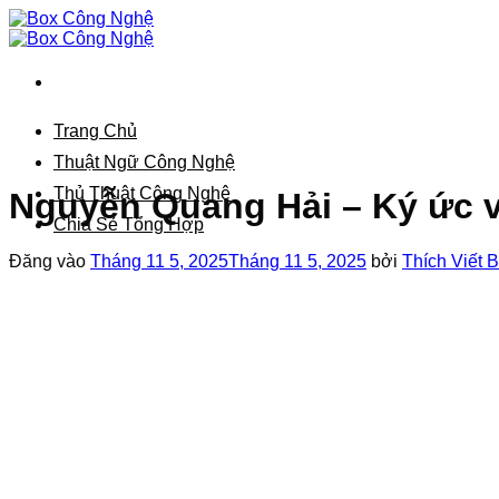
Bỏ
qua
nội
dung
Trang Chủ
Thuật Ngữ Công Nghệ
Thủ Thuật Công Nghệ
Nguyễn Quang Hải – Ký ức 
Chia Sẻ Tổng Hợp
Đăng vào
Tháng 11 5, 2025
Tháng 11 5, 2025
bởi
Thích Viết B