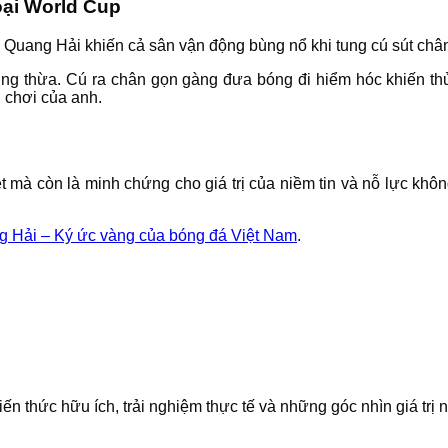
oại World Cup
 Quang Hải khiến cả sân vận động bùng nổ khi tung cú sút chân
thượng thừa. Cú ra chân gọn gàng đưa bóng đi hiểm hóc khiến t
i chơi của anh.
 mà còn là minh chứng cho giá trị của niềm tin và nỗ lực kh
 Hải – Ký ức vàng của bóng đá Việt Nam
.
iến thức hữu ích, trải nghiệm thực tế và những góc nhìn giá trị