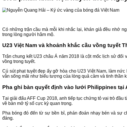
Có những trận cầu mà mỗi khi nhắc lại, khán giả đều nhớ n
trong lòng người hâm mộ.
U23 Việt Nam và khoảnh khắc cầu vồng tuyết 
Trận chung kết U23 châu Á năm 2018 là cột mốc lịch sử đối vớ
vồng trong tuyết.
Cú sút phạt tuyệt đẹp ấy gỡ hòa cho U23 Việt Nam, làm nức lò
vẫn sống mãi như biểu tượng của lòng quả cảm và tinh thần 
Pha ghi bàn quyết định vào lưới Philippines tạ
Tại giải đấu AFF Cup 2018, anh tiếp tục chứng tỏ vai trò đầu 
về bàn mở tỷ số cực kỳ quan trọng.
Pha bóng đó đến từ sự bền bỉ, phán đoán nhạy bén và sự ch
đáng.