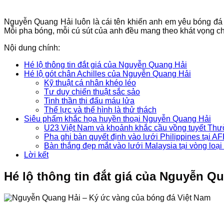
Nguyễn Quang Hải luôn là cái tên khiến anh em yêu bóng đá c
Mỗi pha bóng, mỗi cú sút của anh đều mang theo khát vọng ch
Nội dung chính:
Hé lộ thông tin đắt giá của Nguyễn Quang Hải
Hé lộ gót chân Achilles của Nguyễn Quang Hải
Kỹ thuật cá nhân khéo léo
Tư duy chiến thuật sắc sảo
Tinh thần thi đấu máu lửa
Thể lực và thể hình là thử thách
Siêu phẩm khắc họa huyền thoại Nguyễn Quang Hải
U23 Việt Nam và khoảnh khắc cầu vồng tuyết Th
Pha ghi bàn quyết định vào lưới Philippines tại 
Bàn thắng đẹp mắt vào lưới Malaysia tại vòng loạ
Lời kết
Hé lộ thông tin đắt giá của Nguyễn Q