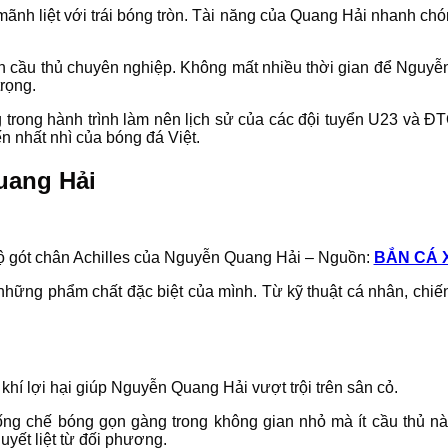
nh liệt với trái bóng tròn. Tài năng của Quang Hải nhanh chón
ành cầu thủ chuyên nghiệp. Không mất nhiều thời gian để Nguyễn
rọng.
g trong hành trình làm nên lịch sử của các đội tuyển U23 và ĐT
n nhất nhì của bóng đá Việt.
uang Hải
ộ gót chân Achilles của Nguyễn Quang Hải – Nguồn:
BẮN CÁ 
ng phẩm chất đặc biệt của mình. Từ kỹ thuật cá nhân, chiến th
khí lợi hại giúp Nguyễn Quang Hải vượt trội trên sân cỏ.
g chế bóng gọn gàng trong không gian nhỏ mà ít cầu thủ nà
yết liệt từ đối phương.