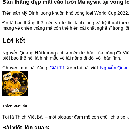
Bàn thắng đẹp mắt vào lưới Malaysia tại vòng l
Trên sân Mỹ Đình, trong khuôn khổ vòng loại World Cup 2022,
Đó là bàn thắng thể hiện sự tự tin, lạnh lùng và kỹ thuật 
mang về chiến thắng mà còn thể hiện cái chất nghệ sĩ trong lố
Lời kết
Nguyễn Quang Hải không chỉ là niềm tự hào của bóng đá Việt
biết bao thế hệ, là hình mẫu về tài năng đi đôi với bản lĩnh.
Chuyên mục bài đăng:
Giải Trí
. Xem lại bài viết:
Nguyễn Quang
Thích Viết Bài
Tôi là Thích Viết Bài – một blogger đam mê con chữ, chia sẻ k
Bài viết liên quan: