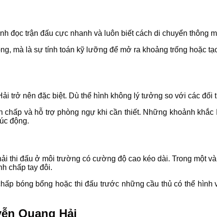
nh đọc trận đấu cực nhanh và luôn biết cách di chuyển thông mi
 mà là sự tính toán kỹ lưỡng để mở ra khoảng trống hoặc tạo t
i trở nên đặc biệt. Dù thể hình không lý tưởng so với các đối t
nh chấp và hỗ trợ phòng ngự khi cần thiết. Những khoảnh khắc
xúc động.
phải thi đấu ở môi trường có cường độ cao kéo dài. Trong một và
nh chấp tay đôi.
ấp bóng bổng hoặc thi đấu trước những cầu thủ có thể hình vượ
yễn Quang Hải