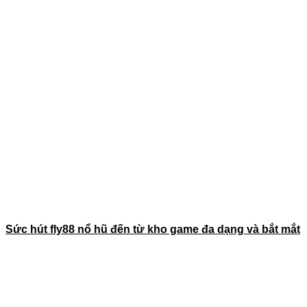
Sức hút fly88 nổ hũ đến từ kho game đa dạng và bắt mắt