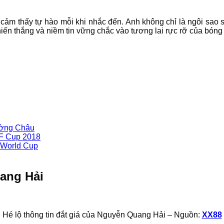
ảm thấy tự hào mỗi khi nhắc đến. Anh không chỉ là ngôi sao sân
iến thắng và niềm tin vững chắc vào tương lai rực rỡ của bón
ường Châu
AFF Cup 2018
i World Cup
uang Hải
Hé lộ thông tin đắt giá của Nguyễn Quang Hải – Nguồn:
XX88