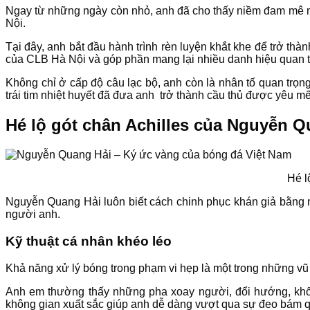
Ngay từ những ngày còn nhỏ, anh đã cho thấy niềm đam mê mã
Nội.
Tại đây, anh bắt đầu hành trình rèn luyện khắt khe để trở th
của CLB Hà Nội và góp phần mang lại nhiều danh hiệu quan t
Không chỉ ở cấp độ câu lạc bộ, anh còn là nhân tố quan trọn
trái tim nhiệt huyết đã đưa anh trở thành cầu thủ được yêu mế
Hé lộ gót chân Achilles của Nguyễn Q
Hé l
Nguyễn Quang Hải luôn biết cách chinh phục khán giả bằng nhữ
người anh.
Kỹ thuật cá nhân khéo léo
Khả năng xử lý bóng trong phạm vi hẹp là một trong những vũ 
Anh em thường thấy những pha xoay người, đổi hướng, khốn
không gian xuất sắc giúp anh dễ dàng vượt qua sự đeo bám qu