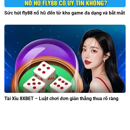
Sức hút fly88 nổ hũ đến từ kho game đa dạng và bắt mắt
Tài Xỉu 8XBET – Luật chơi đơn giản thắng thua rõ ràng