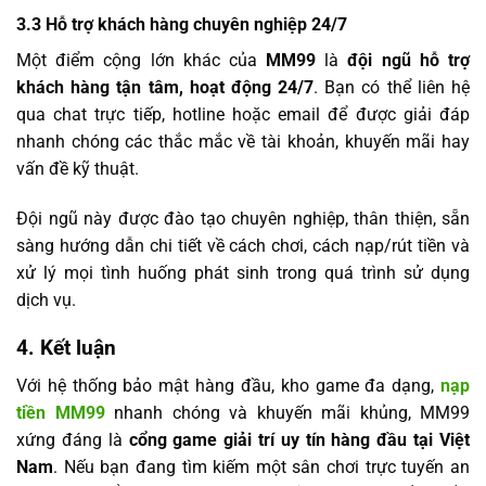
3.3 Hỗ trợ khách hàng chuyên nghiệp 24/7
Một điểm cộng lớn khác của
MM99
là
đội ngũ hỗ trợ
khách hàng tận tâm, hoạt động 24/7
. Bạn có thể liên hệ
qua chat trực tiếp, hotline hoặc email để được giải đáp
nhanh chóng các thắc mắc về tài khoản, khuyến mãi hay
vấn đề kỹ thuật.
Đội ngũ này được đào tạo chuyên nghiệp, thân thiện, sẵn
sàng hướng dẫn chi tiết về cách chơi, cách nạp/rút tiền và
xử lý mọi tình huống phát sinh trong quá trình sử dụng
dịch vụ.
4. Kết luận
Với hệ thống bảo mật hàng đầu, kho game đa dạng,
nạp
tiền MM99
nhanh chóng và khuyến mãi khủng, MM99
xứng đáng là
cổng game giải trí uy tín hàng đầu tại Việt
Nam
. Nếu bạn đang tìm kiếm một sân chơi trực tuyến an