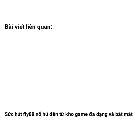
Bài viết liên quan:
Sức hút fly88 nổ hũ đến từ kho game đa dạng và bắt mắt