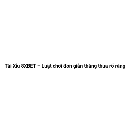
Tài Xỉu 8XBET – Luật chơi đơn giản thắng thua rõ ràng