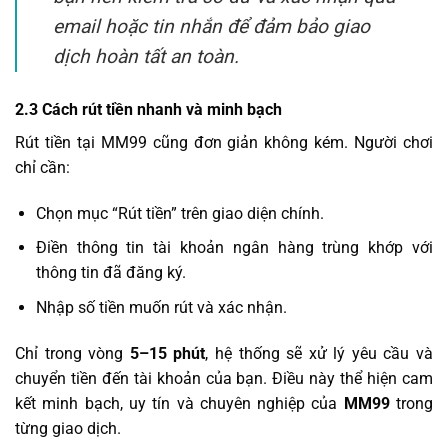
email hoặc tin nhắn để đảm bảo giao
dịch hoàn tất an toàn.
2.3 Cách rút tiền nhanh và minh bạch
Rút tiền tại MM99 cũng đơn giản không kém. Người chơi
chỉ cần:
Chọn mục “Rút tiền” trên giao diện chính.
Điền thông tin tài khoản ngân hàng trùng khớp với
thông tin đã đăng ký.
Nhập số tiền muốn rút và xác nhận.
Chỉ trong vòng
5–15 phút
, hệ thống sẽ xử lý yêu cầu và
chuyển tiền đến tài khoản của bạn. Điều này thể hiện cam
kết minh bạch, uy tín và chuyên nghiệp của
MM99
trong
từng giao dịch.