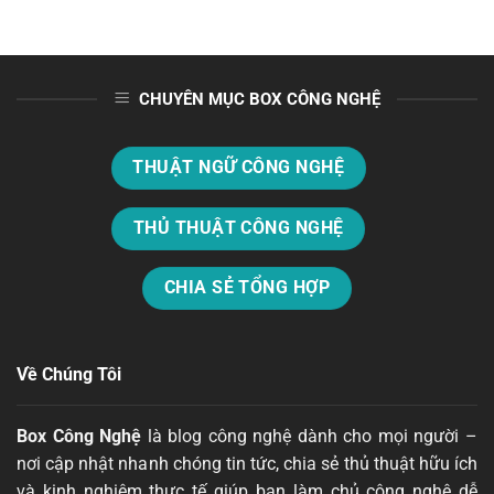
CHUYÊN MỤC BOX CÔNG NGHỆ
THUẬT NGỮ CÔNG NGHỆ
THỦ THUẬT CÔNG NGHỆ
CHIA SẺ TỔNG HỢP
Về Chúng Tôi
Box Công Nghệ
là blog công nghệ dành cho mọi người –
nơi cập nhật nhanh chóng tin tức, chia sẻ thủ thuật hữu ích
và kinh nghiệm thực tế giúp bạn làm chủ công nghệ dễ