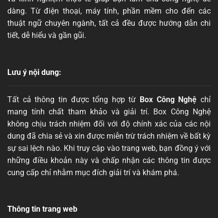
dàng. Từ điện thoại, máy tính, phần mềm cho đến các
thuật ngữ chuyên ngành, tất cả đều được hướng dẫn chi
tiết, dễ hiểu và gần gũi.
Lưu ý nội dung:
Tất cả thông tin được tổng hợp từ
Box Công Nghệ
chỉ
mang tính chất tham khảo và giải trí. Box Công Nghệ
không chịu trách nhiệm đối với độ chính xác của các nội
dung đã chia sẻ và xin được miễn trừ trách nhiệm về bất kỳ
sự sai lệch nào. Khi truy cập vào trang web, bạn đồng ý với
những điều khoản này và chấp nhận các thông tin được
cung cấp chỉ nhằm mục đích giải trí và khám phá.
Thông tin trang web