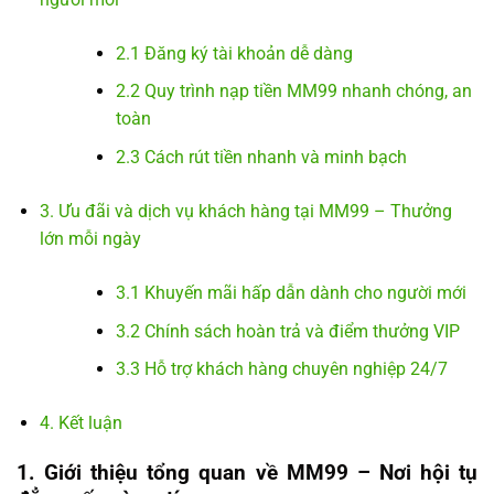
2.1 Đăng ký tài khoản dễ dàng
2.2 Quy trình nạp tiền MM99 nhanh chóng, an
toàn
2.3 Cách rút tiền nhanh và minh bạch
3. Ưu đãi và dịch vụ khách hàng tại MM99 – Thưởng
lớn mỗi ngày
3.1 Khuyến mãi hấp dẫn dành cho người mới
3.2 Chính sách hoàn trả và điểm thưởng VIP
3.3 Hỗ trợ khách hàng chuyên nghiệp 24/7
4. Kết luận
1. Giới thiệu tổng quan về MM99 – Nơi hội tụ