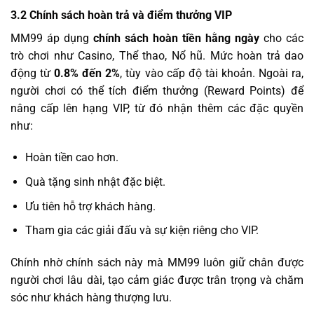
3.2 Chính sách hoàn trả và điểm thưởng VIP
MM99 áp dụng
chính sách hoàn tiền hằng ngày
cho các
trò chơi như Casino, Thể thao, Nổ hũ. Mức hoàn trả dao
động từ
0.8% đến 2%
, tùy vào cấp độ tài khoản. Ngoài ra,
người chơi có thể tích điểm thưởng (Reward Points) để
nâng cấp lên hạng VIP, từ đó nhận thêm các đặc quyền
như:
Hoàn tiền cao hơn.
Quà tặng sinh nhật đặc biệt.
Ưu tiên hỗ trợ khách hàng.
Tham gia các giải đấu và sự kiện riêng cho VIP.
Chính nhờ chính sách này mà MM99 luôn giữ chân được
người chơi lâu dài, tạo cảm giác được trân trọng và chăm
sóc như khách hàng thượng lưu.