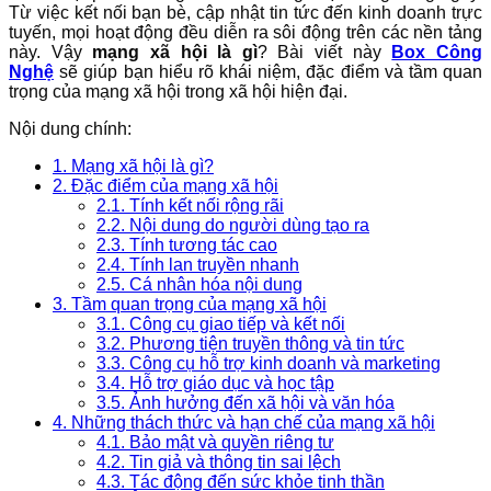
Từ việc kết nối bạn bè, cập nhật tin tức đến kinh doanh trực
tuyến, mọi hoạt động đều diễn ra sôi động trên các nền tảng
này. Vậy
mạng xã hội là gì
? Bài viết này
Box Công
Nghệ
sẽ giúp bạn hiểu rõ khái niệm, đặc điểm và tầm quan
trọng của mạng xã hội trong xã hội hiện đại.
Nội dung chính:
1. Mạng xã hội là gì?
2. Đặc điểm của mạng xã hội
2.1. Tính kết nối rộng rãi
2.2. Nội dung do người dùng tạo ra
2.3. Tính tương tác cao
2.4. Tính lan truyền nhanh
2.5. Cá nhân hóa nội dung
3. Tầm quan trọng của mạng xã hội
3.1. Công cụ giao tiếp và kết nối
3.2. Phương tiện truyền thông và tin tức
3.3. Công cụ hỗ trợ kinh doanh và marketing
3.4. Hỗ trợ giáo dục và học tập
3.5. Ảnh hưởng đến xã hội và văn hóa
4. Những thách thức và hạn chế của mạng xã hội
4.1. Bảo mật và quyền riêng tư
4.2. Tin giả và thông tin sai lệch
4.3. Tác động đến sức khỏe tinh thần