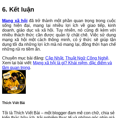
6. Kết luận
Mạng xã hội
đã trở thành một phần quan trọng trong cuộc
sống hiện đại, mang lại nhiều lợi ích về giao tiếp, kinh
doanh, giáo dục và xã hội. Tuy nhiên, nó cũng đi kèm với
nhiều thách thức cần được quản lý chặt chẽ. Việc sử dụng
mạng xã hội một cách thông minh, có ý thức sẽ giúp tận
dụng tối đa những lợi ích mà nó mang lại, đồng thời hạn chế
những rủi ro tiềm ẩn.
Chuyên mục bài đăng:
Cập Nhật
,
Thuật Ngữ Công Nghệ
.
Xem lại bài viết:
Mạng xã hội là gì? Khái niệm, đặc điểm và
tầm quan trọng
.
Thích Viết Bài
Tôi là Thích Viết Bài – một blogger đam mê con chữ, chia sẻ
kiến thức hữu ích, trải nghiệm thực tế và những góc nhìn giá