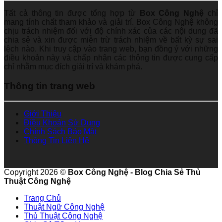
Tất cả thông tin được tổng hợp từ
Box Công Nghệ
chỉ
mang tính chất tham khảo và giải trí. Box Công Nghệ không
chịu trách nhiệm đối với độ chính xác của các nội dung đã
chia sẻ và xin được miễn trừ trách nhiệm về bất kỳ sự sai
lệch nào. Khi truy cập vào trang web, bạn đồng ý với những
điều khoản này và chấp nhận các thông tin được cung cấp
chỉ nhằm mục đích giải trí và khám phá.
Thông tin trang web
Giới Thiệu
Điều Khoản Sử Dụng
Chính Sách Bảo Mật
Thông Tin Liên Hệ
Copyright 2026 ©
Box Công Nghệ - Blog Chia Sẻ Thủ
Thuật Công Nghệ
Trang Chủ
Thuật Ngữ Công Nghệ
Thủ Thuật Công Nghệ