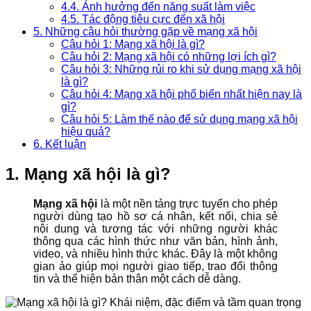
4.4. Ảnh hưởng đến năng suất làm việc
4.5. Tác động tiêu cực đến xã hội
5. Những câu hỏi thường gặp về mạng xã hội
Câu hỏi 1: Mạng xã hội là gì?
Câu hỏi 2: Mạng xã hội có những lợi ích gì?
Câu hỏi 3: Những rủi ro khi sử dụng mạng xã hội
là gì?
Câu hỏi 4: Mạng xã hội phổ biến nhất hiện nay là
gì?
Câu hỏi 5: Làm thế nào để sử dụng mạng xã hội
hiệu quả?
6. Kết luận
1. Mạng xã hội là gì?
Mạng xã hội
là một nền tảng trực tuyến cho phép
người dùng tạo hồ sơ cá nhân, kết nối, chia sẻ
nội dung và tương tác với những người khác
thông qua các hình thức như văn bản, hình ảnh,
video, và nhiều hình thức khác. Đây là một không
gian ảo giúp mọi người giao tiếp, trao đổi thông
tin và thể hiện bản thân một cách dễ dàng.