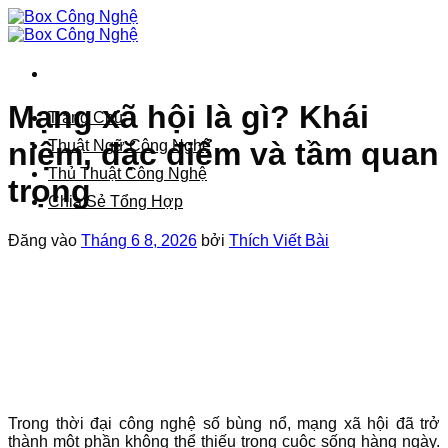
Bỏ
qua
nội
dung
Mạng xã hội là gì? Khái
Trang Chủ
niệm, đặc điểm và tầm quan
Thuật Ngữ Công Nghệ
Thủ Thuật Công Nghệ
trọng
Chia Sẻ Tổng Hợp
Đăng vào
Tháng 6 8, 2026
bởi
Thích Viết Bài
Trong thời đại công nghệ số bùng nổ, mạng xã hội đã trở
thành một phần không thể thiếu trong cuộc sống hàng ngày.