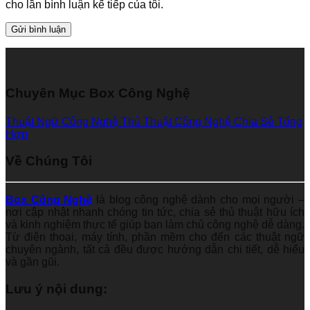
cho lần bình luận kế tiếp của tôi.
Chuyên Mục Box Công Nghệ
Thuật Ngữ Công Nghệ
Thủ Thuật Công Nghệ
Chia Sẻ Tổng
Hợp
Về Chúng Tôi
Box Công Nghệ
là blog công nghệ dành cho mọi người –
nơi cập nhật nhanh chóng tin tức, chia sẻ thủ thuật hữu ích
và kinh nghiệm thực tế giúp bạn làm chủ công nghệ dễ dàng.
Từ điện thoại, máy tính, phần mềm cho đến các thuật ngữ
chuyên ngành, tất cả đều được hướng dẫn chi tiết, dễ hiểu
và gần gũi.
Lưu ý nội dung: