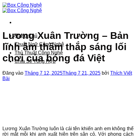
Bỏ
qua
nội
dung
Lương Xuân Trường – Bản
Trang Chủ
lĩnh âm thầm thắp sáng lối
Thuật Ngữ Công Nghệ
Thủ Thuật Công Nghệ
chơi của bóng đá Việt
Chia Sẻ Tổng Hợp
Đăng vào
Tháng 7 12, 2025
Tháng 7 21, 2025
bởi
Thích Viết
Bài
Lương Xuân Trường luôn là cái tên khiến anh em không thể
rời mắt mỗi khi anh xuất hiện trên sân cỏ. Với phong cách