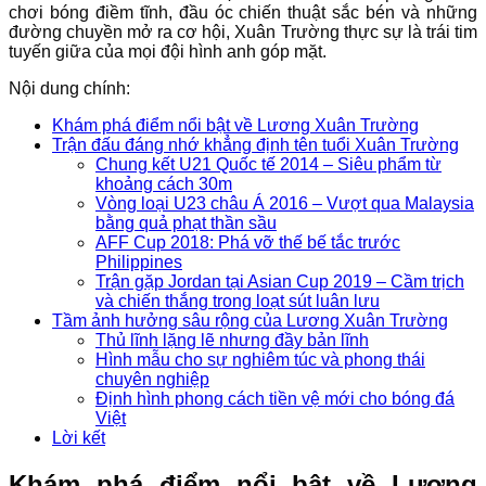
chơi bóng điềm tĩnh, đầu óc chiến thuật sắc bén và những
đường chuyền mở ra cơ hội, Xuân Trường thực sự là trái tim
tuyến giữa của mọi đội hình anh góp mặt.
Nội dung chính:
Khám phá điểm nổi bật về Lương Xuân Trường
Trận đấu đáng nhớ khẳng định tên tuổi Xuân Trường
Chung kết U21 Quốc tế 2014 – Siêu phẩm từ
khoảng cách 30m
Vòng loại U23 châu Á 2016 – Vượt qua Malaysia
bằng quả phạt thần sầu
AFF Cup 2018: Phá vỡ thế bế tắc trước
Philippines
Trận gặp Jordan tại Asian Cup 2019 – Cầm trịch
và chiến thắng trong loạt sút luân lưu
Tầm ảnh hưởng sâu rộng của Lương Xuân Trường
Thủ lĩnh lặng lẽ nhưng đầy bản lĩnh
Hình mẫu cho sự nghiêm túc và phong thái
chuyên nghiệp
Định hình phong cách tiền vệ mới cho bóng đá
Việt
Lời kết
Khám phá điểm nổi bật về Lương