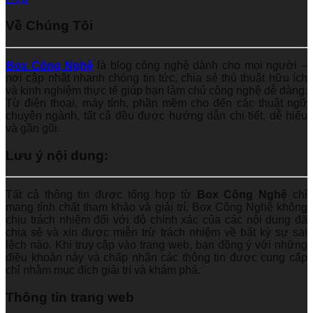
Về Chúng Tôi
Box Công Nghệ
là blog công nghệ dành cho mọi người –
nơi cập nhật nhanh chóng tin tức, chia sẻ thủ thuật hữu ích
và kinh nghiệm thực tế giúp bạn làm chủ công nghệ dễ dàng.
Từ điện thoại, máy tính, phần mềm cho đến các thuật ngữ
chuyên ngành, tất cả đều được hướng dẫn chi tiết, dễ hiểu
và gần gũi.
Lưu ý nội dung:
Tất cả thông tin được tổng hợp từ
Box Công Nghệ
chỉ
mang tính chất tham khảo và giải trí. Box Công Nghệ không
chịu trách nhiệm đối với độ chính xác của các nội dung đã
chia sẻ và xin được miễn trừ trách nhiệm về bất kỳ sự sai
lệch nào. Khi truy cập vào trang web, bạn đồng ý với những
điều khoản này và chấp nhận các thông tin được cung cấp
chỉ nhằm mục đích giải trí và khám phá.
Thông tin trang web