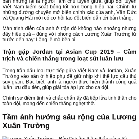
bàn nhưng lại là người làm chủ tuyến giữa, giúp đội tuyển
Việt Nam kiểm soát bóng tốt hơn trong hiệp hai. Chính từ
những đường chuyền mở biên chính xác của anh, Văn Đức
và Quang Hải mới có cơ hội tạo đột biến dẫn tới bàn thắng.
Màn trình diễn của anh ở trận đó không hào nhoáng nhưng
đầy hiệu quả – đúng với phong cách Lương Xuân Trường từ
trước đến nay: Lặng lẽ mà bền bỉ.
Trận gặp Jordan tại Asian Cup 2019 – Cầm
trịch và chiến thắng trong loạt sút luân lưu
Trong trận đấu loại trực tiếp giữa Việt Nam và Jordan, Xuân
Trường vào sân ở hiệp phụ để giữ nhịp khi thể lực cầu thủ
suy giảm. Đặc biệt, anh là người thực hiện thành công quả
luân lưu đầu tiên, giúp giải tỏa áp lực cho cả đội.
Chính sự điềm tĩnh và chắc chắn ấy đã tiếp lửa tinh thần cho
toàn đội, mang đến chiến thắng nghẹt thở.
Tầm ảnh hưởng sâu rộng của Lương
Xuân Trường