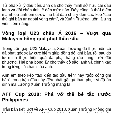
Từ pha xử lý đầu tiên, anh đã cho thấy mình sở hữu cái đầu
lạnh và đôi chân tinh tế đến mức nào. Đây cũng là thời điểm
mà nhiều anh em cược thủ bắt đầu chú ý đến các kèo “cầu
thủ ghi bàn từ ngoài vòng cấm”, và Xuân Trường luôn là ứng
viên tiềm năng.
Vòng loại U23 châu Á 2016 – Vượt qua
Malaysia bằng quả phạt thần sầu
Trong trận gặp U23 Malaysia, Xuân Trường đã thực hiện cú
đá phạt góc xoáy cực hiểm giúp đồng đội ghi bàn, rồi sau đó
tự mình thực hiện quả đá phạt hàng rào tung lưới đối
phương. Hai pha bóng ấy cho thấy độ sắc lạnh và chính xác
trong từng cú chạm của anh.
Anh em theo kèo “tạo kiến tạo đầu tiên” hay “góp công ghi
bàn” trong trận đấu này đều phải gật gù thán phục vì độ ổn
định mà Lương Xuân Trường mang lại.
AFF Cup 2018: Phá vỡ thế bế tắc trước
Philippines
Trận bán kết lượt về AFF Cup 2018, Xuân Trường không ghi