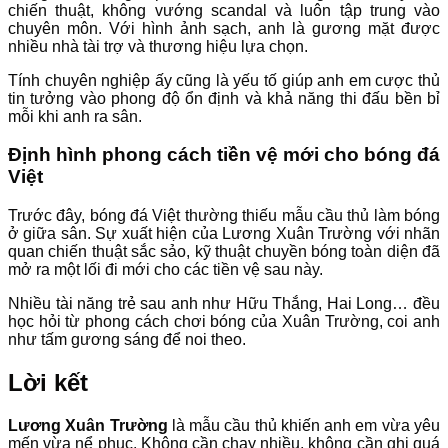
chiến thuật, không vướng scandal và luôn tập trung vào
chuyên môn. Với hình ảnh sạch, anh là gương mặt được
nhiều nhà tài trợ và thương hiệu lựa chọn.
Tính chuyên nghiệp ấy cũng là yếu tố giúp anh em cược thủ
tin tưởng vào phong độ ổn định và khả năng thi đấu bền bỉ
mỗi khi anh ra sân.
Định hình phong cách tiền vệ mới cho bóng đá
Việt
Trước đây, bóng đá Việt thường thiếu mẫu cầu thủ làm bóng
ở giữa sân. Sự xuất hiện của Lương Xuân Trường với nhãn
quan chiến thuật sắc sảo, kỹ thuật chuyền bóng toàn diện đã
mở ra một lối đi mới cho các tiền vệ sau này.
Nhiều tài năng trẻ sau anh như Hữu Thắng, Hai Long… đều
học hỏi từ phong cách chơi bóng của Xuân Trường, coi anh
như tấm gương sáng để noi theo.
Lời kết
Lương Xuân Trường
là mẫu cầu thủ khiến anh em vừa yêu
mến vừa nể phục. Không cần chạy nhiều, không cần ghi quá