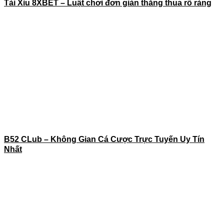
Tài Xỉu 8XBET – Luật chơi đơn giản thắng thua rõ ràng
B52 CLub – Không Gian Cá Cược Trực Tuyến Uy Tín
Nhất