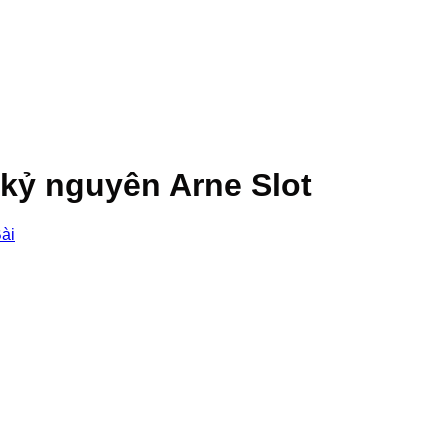
 kỷ nguyên Arne Slot
Bài