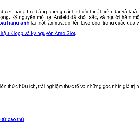
được năng lực bằng phong cách chiến thuật hiện đại và khả nă
vọng. Kỷ nguyên mới tại Anfield đã khởi sắc, và người hâm mộ
oại hạng anh
lại một lần nữa gọi tên Liverpool trong cuộc đua v
i hậu Klopp và kỷ nguyên Arne Slot
.
iến thức hữu ích, trải nghiệm thực tế và những góc nhìn giá trị
 từ cao thủ