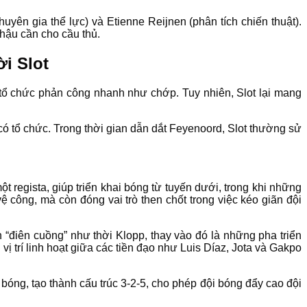
uyên gia thể lực) và Etienne Reijnen (phân tích chiến thuật).
 hậu cần cho cầu thủ.
i Slot
 tổ chức phản công nhanh như chớp. Tuy nhiên, Slot lại mang
ó tổ chức. Trong thời gian dẫn dắt Feyenoord, Slot thường sử
t regista, giúp triển khai bóng từ tuyến dưới, trong khi những
 công, mà còn đóng vai trò then chốt trong việc kéo giãn đội
 “điên cuồng” như thời Klopp, thay vào đó là những pha triển
rí linh hoạt giữa các tiền đạo như Luis Díaz, Jota và Gakpo
bóng, tạo thành cấu trúc 3-2-5, cho phép đội bóng đẩy cao đội