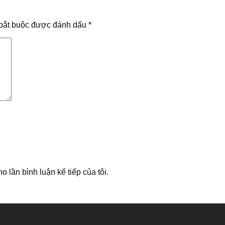
bắt buộc được đánh dấu
*
o lần bình luận kế tiếp của tôi.