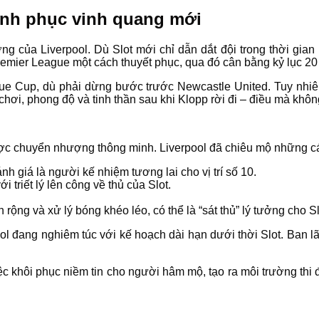
inh phục vinh quang mới
 của Liverpool. Dù Slot mới chỉ dẫn dắt đội trong thời gian 
Premier League một cách thuyết phục, qua đó cân bằng kỷ lục 
ue Cup, dù phải dừng bước trước Newcastle United. Tuy nhiên,
 chơi, phong độ và tinh thần sau khi Klopp rời đi – điều mà kh
ược chuyển nhượng thông minh. Liverpool đã chiêu mộ những cá
 giá là người kế nhiệm tương lai cho vị trí số 10.
triết lý lên công về thủ của Slot.
 rộng và xử lý bóng khéo léo, có thể là “sát thủ” lý tưởng cho Sl
 đang nghiêm túc với kế hoạch dài hạn dưới thời Slot. Ban lãnh
 khôi phục niềm tin cho người hâm mộ, tạo ra môi trường thi 