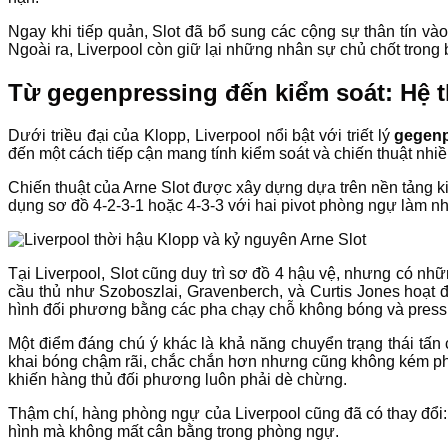
Ngay khi tiếp quản, Slot đã bổ sung các cộng sự thân tín vào
Ngoài ra, Liverpool còn giữ lại những nhân sự chủ chốt trong
Từ gegenpressing đến kiểm soát: Hệ t
Dưới triều đại của Klopp, Liverpool nổi bật với triết lý
gegenp
đến một cách tiếp cận mang tính kiểm soát và chiến thuật nhi
Chiến thuật của Arne Slot được xây dựng dựa trên nền tảng k
dụng sơ đồ 4-2-3-1 hoặc 4-3-3 với hai pivot phòng ngự làm nh
Tại Liverpool, Slot cũng duy trì sơ đồ 4 hậu vệ, nhưng có nhữ
cầu thủ như Szoboszlai, Gravenberch, và Curtis Jones hoạt đ
hình đối phương bằng các pha chạy chỗ không bóng và press
Một điểm đáng chú ý khác là khả năng chuyển trạng thái tấn 
khai bóng chậm rãi, chắc chắn hơn nhưng cũng không kém phầ
khiến hàng thủ đối phương luôn phải dè chừng.
Thậm chí, hàng phòng ngự của Liverpool cũng đã có thay đổi: 
hình mà không mất cân bằng trong phòng ngự.