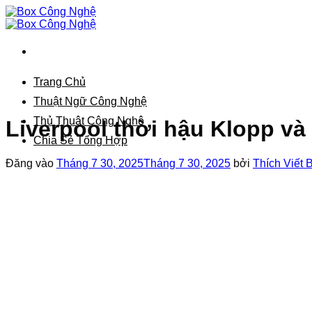
Bỏ
qua
nội
dung
Trang Chủ
Thuật Ngữ Công Nghệ
Thủ Thuật Công Nghệ
Liverpool thời hậu Klopp và
Chia Sẻ Tổng Hợp
Đăng vào
Tháng 7 30, 2025
Tháng 7 30, 2025
bởi
Thích Viết 