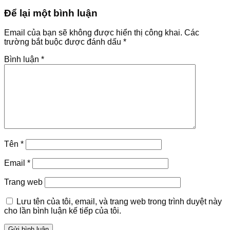
Để lại một bình luận
Email của bạn sẽ không được hiển thị công khai.
Các
trường bắt buộc được đánh dấu
*
Bình luận
*
Tên
*
Email
*
Trang web
Lưu tên của tôi, email, và trang web trong trình duyệt này
cho lần bình luận kế tiếp của tôi.