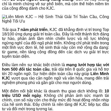
chỉ là minh chứng về sự phổ biến, mà còn thể hiện niềm tin
của cộng đồng dành cho KJC.
Trải qua
7 năm phát triển
, KJC đã khẳng định vị trí trong Top
18/100 ứng dụng giải trí toàn cầu. Đây là một thành tích đáng
tự hào, phản ánh tầm nhìn chiến lược và nỗ lực không
ngừng nghỉ của đội ngũ phát triển. Không chỉ phát triển trong
một lĩnh vực đơn lẻ, hệ sinh thái này còn mở rộng đa dạng:
từ game, nền tảng cộng đồng đến các dịch vụ giải trí trực
tuyến toàn diện.
Điều làm nên sự khác biệt chính là
mạng lưới hợp tác với
hơn 500 đối tác toàn cầu
, trải dài trên 8 quốc gia và hỗ trợ
tới 20 ngôn ngữ. Sự hiện diện toàn cầu này giúp
Liên Minh
KJC
vượt qua rào cản ngôn ngữ và văn hóa, mang đến trải
nghiệm phong phú và gần gũi cho mọi người dùng.
Một điểm nổi bật khác là doanh thu giao dịch khổng lồ:
10
triệu USD mỗi ngày
. Không chỉ phản ánh sức mạnh tài
chính, con số này còn cho thấy mức độ hoạt động nhộn nhịp
của hệ sinh thái. Đây chính là nền tảng để KJC tiếp tục đầu
tư và đổi mới trong tương lai.