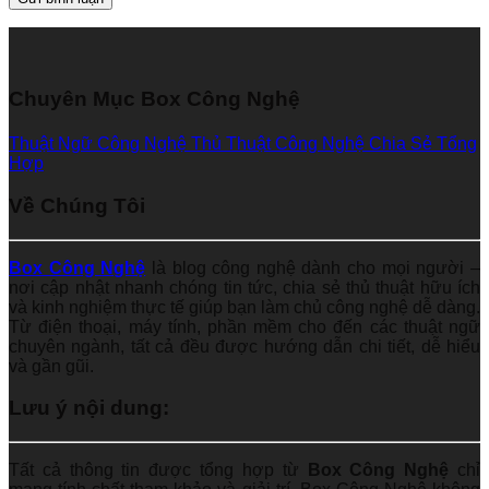
Chuyên Mục Box Công Nghệ
Thuật Ngữ Công Nghệ
Thủ Thuật Công Nghệ
Chia Sẻ Tổng
Hợp
Về Chúng Tôi
Box Công Nghệ
là blog công nghệ dành cho mọi người –
nơi cập nhật nhanh chóng tin tức, chia sẻ thủ thuật hữu ích
và kinh nghiệm thực tế giúp bạn làm chủ công nghệ dễ dàng.
Từ điện thoại, máy tính, phần mềm cho đến các thuật ngữ
chuyên ngành, tất cả đều được hướng dẫn chi tiết, dễ hiểu
và gần gũi.
Lưu ý nội dung:
Tất cả thông tin được tổng hợp từ
Box Công Nghệ
chỉ