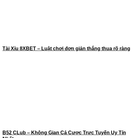
Tài Xỉu 8XBET – Luật chơi đơn giản thắng thua rõ ràng
B52 CLub – Không Gian Cá Cược Trực Tuyến Uy Tín