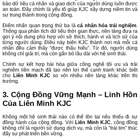
bảo dữ liệu cá nhân và giao dịch của người dùng luôn được
an toàn. Đây chính là yếu tố giúp KJC xây dựng niềm tin và
sự trung thành trong cộng đồng.
Điểm nhấn quan trọng thứ ba là
cá nhân hóa trải nghiệm
.
Thông qua phân tích dữ liệu thời gian thực, nền tảng đưa ra
gợi ý nội dung phù hợp với sở thích, hành vi và lịch sử của
từng người dùng. Điều này biến KJC thành nơi mà mỗi cá
nhân đều cảm thấy “được thấu hiểu”. Từ đó, người dùng
không chỉ giải trí, mà còn gắn bó lâu dài với hệ sinh thái.
Chính sự kết hợp hài hòa giữa công nghệ tối ưu và trải
nghiệm liền mạch đã tạo nên lợi thế cạnh tranh khác biệt
cho
Liên Minh KJC
so với nhiều nền tảng khác trên thị
trường.
3. Cộng Đồng Vững Mạnh – Linh Hồn
Của Liên Minh KJC
Không một hệ sinh thái nào có thể tồn tại nếu thiếu đi sự
đồng hành của cộng đồng. Với
Liên Minh KJC
, cộng đồng
không chỉ là người sử dụng dịch vụ, mà còn là “trái tim” thúc
đẩy sự phát triển bền vững.