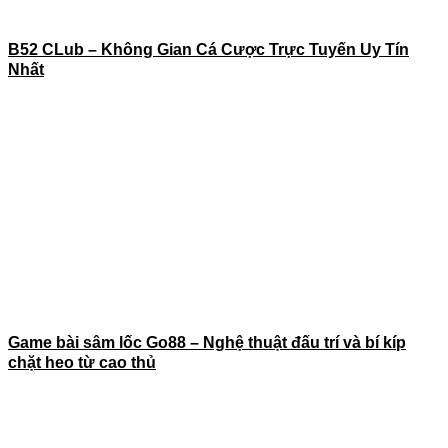
B52 CLub – Không Gian Cá Cược Trực Tuyến Uy Tín
Nhất
Game bài sâm lốc Go88 – Nghệ thuật đấu trí và bí kíp
chặt heo từ cao thủ