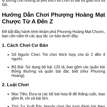
lý tưởng cho những ai yêu thích trò chơi trí tuệ và giao lưu xã
hội.
Hướng Dẫn Chơi Phượng Hoàng Mạt
Chược Từ A Đến Z
Để bắt đầu hành trình khám phá Phượng Hoàng Mạt Chược,
bạn cần nắm rõ các quy tắc cơ bản dưới đây:
1. Cách Chơi Cơ Bản
Số Người Chơi: Trò chơi thích hợp cho từ 2 đến 4
người.
Bộ Bài: Sử dụng bộ bài 120 lá, bao gồm các quân bài
thông thường và quân bài đặc biệt (như Phượng
Hoàng).
2. Luật Chơi
Mục Tiêu: Đưa ra các bộ bài hợp lệ để thắng cuộc, bao
gồm êt, chi và bài lớn.
Thứ Tự Xuất Bài: Người chơi lần lượt đánh bài theo