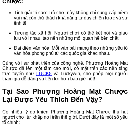
Chược:
Tính giải trí cao: Trò chơi này không chỉ cung cấp niềm
vui mà còn thử thách khả năng tư duy chiến lược và sự
tinh tế.
Tương tác xã hội: Người chơi có thể kết nối và giao
lưu với nhau, tạo nên những mối quan hệ bền chặt.
Đại diện văn hóa: Mỗi ván bài mang theo những yếu tố
văn hóa phong phú từ các quốc gia khác nhau.
Cùng với sự phát triển của công nghệ, Phượng Hoàng Mạt
Chược đã lên một tầm cao mới, có mặt trên các nền tảng
trực tuyến như
LUCK8
và Luckywin, cho phép mọi người
tham gia dễ dàng và tiện lợi hơn bao giờ hết!
Tại Sao Phượng Hoàng Mạt Chược
Lại Được Yêu Thích Đến Vậy?
Có nhiều lý do khiến Phượng Hoàng Mạt Chược thu hút
người chơi từ khắp nơi trên thế giới. Dưới đây là một số yếu
tố chính: