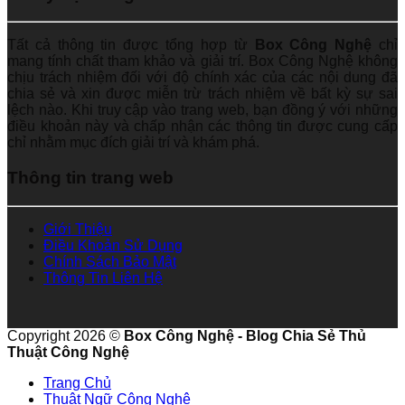
Tất cả thông tin được tổng hợp từ
Box Công Nghệ
chỉ
mang tính chất tham khảo và giải trí. Box Công Nghệ không
chịu trách nhiệm đối với độ chính xác của các nội dung đã
chia sẻ và xin được miễn trừ trách nhiệm về bất kỳ sự sai
lệch nào. Khi truy cập vào trang web, bạn đồng ý với những
điều khoản này và chấp nhận các thông tin được cung cấp
chỉ nhằm mục đích giải trí và khám phá.
Thông tin trang web
Giới Thiệu
Điều Khoản Sử Dụng
Chính Sách Bảo Mật
Thông Tin Liên Hệ
Copyright 2026 ©
Box Công Nghệ - Blog Chia Sẻ Thủ
Thuật Công Nghệ
Trang Chủ
Thuật Ngữ Công Nghệ