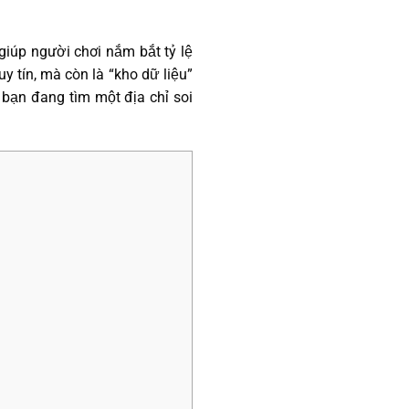
giúp người chơi nắm bắt tỷ lệ
y tín, mà còn là “kho dữ liệu”
 bạn đang tìm một địa chỉ soi