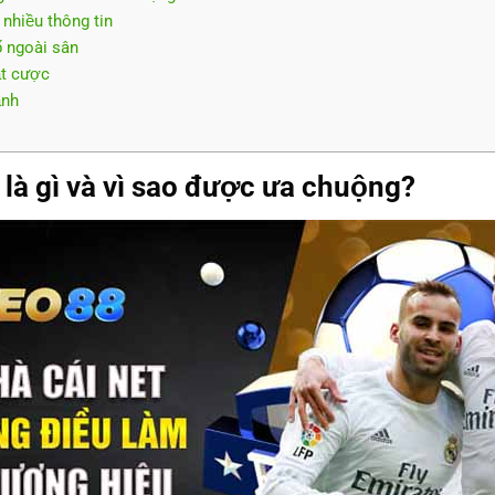
 nhiều thông tin
 ngoài sân
ặt cược
ạnh
t là gì và vì sao được ưa chuộng?