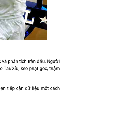
c và phân tích trận đấu. Người
o Tài/Xỉu, kèo phạt góc, thậm
ạn tiếp cận dữ liệu một cách