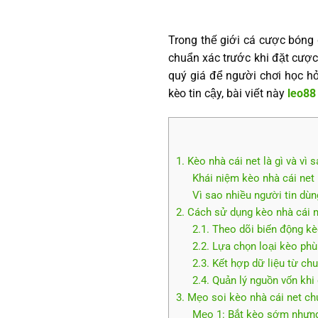
Trong thế giới cá cược bóng
chuẩn xác trước khi đặt cược.
quý giá để người chơi học hỏ
kèo tin cậy, bài viết này
leo88
1. Kèo nhà cái net là gì và v
Khái niệm kèo nhà cái net
Vì sao nhiều người tin dùn
2. Cách sử dụng kèo nhà cái n
2.1. Theo dõi biến động k
2.2. Lựa chọn loại kèo ph
2.3. Kết hợp dữ liệu từ ch
2.4. Quản lý nguồn vốn khi
3. Mẹo soi kèo nhà cái net ch
Mẹo 1: Bắt kèo sớm nhưng