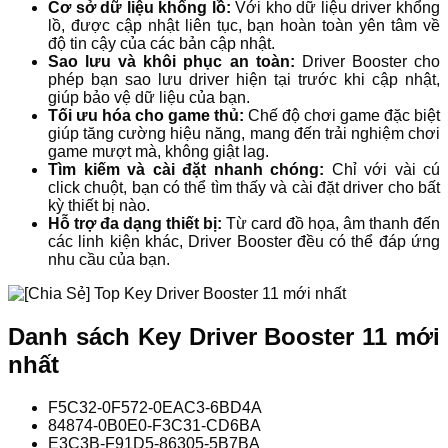
Cơ sở dữ liệu khổng lồ:
Với kho dữ liệu driver khổng
lồ, được cập nhật liên tục, bạn hoàn toàn yên tâm về
độ tin cậy của các bản cập nhật.
Sao lưu và khôi phục an toàn:
Driver Booster cho
phép bạn sao lưu driver hiện tại trước khi cập nhật,
giúp bảo vệ dữ liệu của bạn.
Tối ưu hóa cho game thủ:
Chế độ chơi game đặc biệt
giúp tăng cường hiệu năng, mang đến trải nghiệm chơi
game mượt mà, không giật lag.
Tìm kiếm và cài đặt nhanh chóng:
Chỉ với vài cú
click chuột, bạn có thể tìm thấy và cài đặt driver cho bất
kỳ thiết bị nào.
Hỗ trợ đa dạng thiết bị:
Từ card đồ họa, âm thanh đến
các linh kiện khác, Driver Booster đều có thể đáp ứng
nhu cầu của bạn.
Danh sách Key Driver Booster 11 mới
nhất
F5C32-0F572-0EAC3-6BD4A
84874-0B0E0-F3C31-CD6BA
E3C3B-F91D5-86305-5B7BA