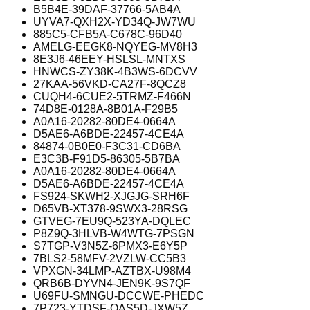
B5B4E-39DAF-37766-5AB4A
UYVA7-QXH2X-YD34Q-JW7WU
885C5-CFB5A-C678C-96D40
AMELG-EEGK8-NQYEG-MV8H3
8E3J6-46EEY-HSLSL-MNTXS
HNWCS-ZY38K-4B3WS-6DCVV
27KAA-56VKD-CA27F-8QCZ8
CUQH4-6CUE2-5TRMZ-F466N
74D8E-0128A-8B01A-F29B5
A0A16-20282-80DE4-0664A
D5AE6-A6BDE-22457-4CE4A
84874-0B0E0-F3C31-CD6BA
E3C3B-F91D5-86305-5B7BA
A0A16-20282-80DE4-0664A
D5AE6-A6BDE-22457-4CE4A
FS924-SKWH2-XJGJG-SRH6F
D65VB-XT378-9SWX3-28RSG
GTVEG-7EU9Q-523YA-DQLEC
P8Z9Q-3HLVB-W4WTG-7PSGN
S7TGP-V3N5Z-6PMX3-E6Y5P
7BLS2-58MFV-2VZLW-CC5B3
VPXGN-34LMP-AZTBX-U98M4
QRB6B-DYVN4-JEN9K-9S7QF
U69FU-SMNGU-DCCWE-PHEDC
7P723-YTDSF-QAS5D-JXW5Z