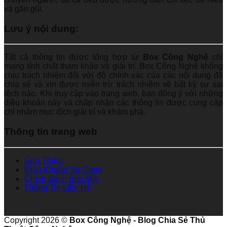
và gần gũi.
Lưu ý nội dung:
Tất cả thông tin được tổng hợp từ
Box Công Nghệ
chỉ
mang tính chất tham khảo và giải trí. Box Công Nghệ không
chịu trách nhiệm đối với độ chính xác của các nội dung đã
chia sẻ và xin được miễn trừ trách nhiệm về bất kỳ sự sai
lệch nào. Khi truy cập vào trang web, bạn đồng ý với những
điều khoản này và chấp nhận các thông tin được cung cấp
chỉ nhằm mục đích giải trí và khám phá.
Thông tin trang web
Giới Thiệu
Điều Khoản Sử Dụng
Chính Sách Bảo Mật
Thông Tin Liên Hệ
Copyright 2026 ©
Box Công Nghệ - Blog Chia Sẻ Thủ