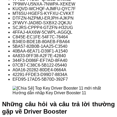
7P9WV-U5NXA-7NWPA-XEKEW
KUQVD-WCHQF-AJMFU-QYC7F
MT6SU-HGEFS-KYFXU-CVKKT
DTFZN-NZPMU-ERJPH-AJKPN
2FWVY-JAD8D-SXBX2-2QKJU
SCJRS-CPPP4-GTZFN-H32UG
4FFAJ-4AX6W-5CWPL-AGGQL
C845E-EC1FE-54F7C-76464
B34E0-BDE1B-80AEB-FBA64
5BA57-82B0B-1AA25-C3540
40BAA-6EA71-D39F1-A1540
4A833-0FF38-A2F7E-42840
344F3-D086F-EF7AD-8FA40
07CB7-C38C6-5B122-05440
A0A16-20282-80DE4-0664A
42291-FFDE3-D99D7-8834A
EFD95-17AD5-5B70D-392F7
Hướng dẫn nhập Key Driver Booster 11
Những câu hỏi và câu trả lời thường
gặp về Driver Booster