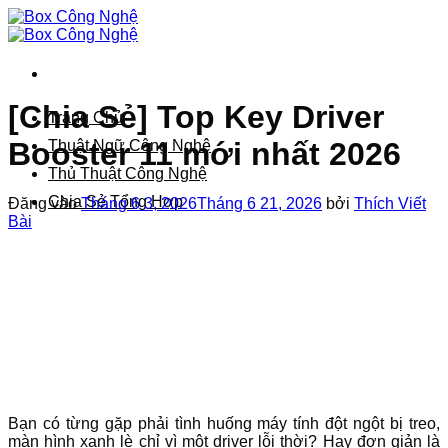
Bỏ
qua
nội
dung
[Chia Sẻ] Top Key Driver
Trang Chủ
Booster 11 mới nhất 2026
Thuật Ngữ Công Nghệ
Thủ Thuật Công Nghệ
Chia Sẻ Tổng Hợp
Đăng vào
Tháng 6 3, 2026
Tháng 6 21, 2026
bởi
Thích Viết
Bài
Bạn có từng gặp phải tình huống máy tính đột ngột bị treo,
màn hình xanh lè chỉ vì một driver lỗi thời? Hay đơn giản là