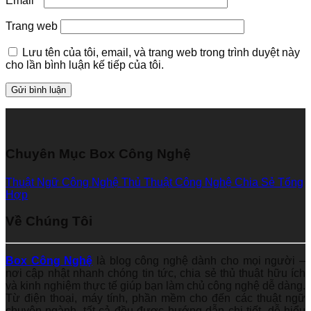
Email
*
Trang web
Lưu tên của tôi, email, và trang web trong trình duyệt này
cho lần bình luận kế tiếp của tôi.
Chuyên Mục Box Công Nghệ
Thuật Ngữ Công Nghệ
Thủ Thuật Công Nghệ
Chia Sẻ Tổng
Hợp
Về Chúng Tôi
Box Công Nghệ
là blog công nghệ dành cho mọi người –
nơi cập nhật nhanh chóng tin tức, chia sẻ thủ thuật hữu ích
và kinh nghiệm thực tế giúp bạn làm chủ công nghệ dễ dàng.
Từ điện thoại, máy tính, phần mềm cho đến các thuật ngữ
chuyên ngành, tất cả đều được hướng dẫn chi tiết, dễ hiểu