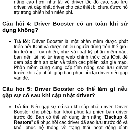
nâng cao hơn, như tải về driver tốc độ cao, sao lưu
driver, và cập nhật driver cho các thiết bị chưa được hỗ
trợ trong phiên bản miễn phí.
Câu hỏi 4: Driver Booster có an toàn khi sử
dụng không?
Trả lời:
Driver Booster là một phần mềm được phát
triển bởi IObit và được nhiều người dùng trên thế giới
tin tưởng. Tuy nhiên, như với bất kỳ phần mềm nào,
bạn nên tải nó từ trang web chính thức của IObit để
đảm bảo tính an toàn và tránh các phiên bản giả mạo.
Phần mềm cũng cung cấp tính năng sao lưu driver
trước khi cập nhật, giúp bạn phục hồi lại driver nếu gặp
vấn đề.
Câu hỏi 5: Driver Booster có thể làm gì nếu
gặp sự cố sau khi cập nhật driver?
Trả lời:
Nếu gặp sự cố sau khi cập nhật driver, Driver
Booster cho phép bạn khôi phục lại phiên bản driver
trước đó. Bạn có thể sử dụng tính năng “
Backup &
Restore
” để phục hồi các driver đã sao lưu trước đó và
khôi phục hệ thống về trạng thái hoạt động bình