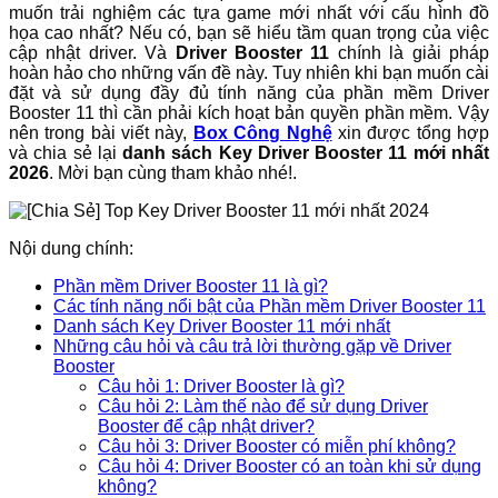
muốn trải nghiệm các tựa game mới nhất với cấu hình đồ
họa cao nhất? Nếu có, bạn sẽ hiểu tầm quan trọng của việc
cập nhật driver. Và
Driver Booster 11
chính là giải pháp
hoàn hảo cho những vấn đề này. Tuy nhiên khi bạn muốn cài
đặt và sử dụng đầy đủ tính năng của phần mềm Driver
Booster 11 thì cần phải kích hoạt bản quyền phần mềm. Vậy
nên trong bài viết này,
Box Công Nghệ
xin được tổng hợp
và chia sẻ lại
danh sách Key Driver Booster 11 mới nhất
2026
. Mời bạn cùng tham khảo nhé!.
Nội dung chính:
Phần mềm Driver Booster 11 là gì?
Các tính năng nổi bật của Phần mềm Driver Booster 11
Danh sách Key Driver Booster 11 mới nhất
Những câu hỏi và câu trả lời thường gặp về Driver
Booster
Câu hỏi 1: Driver Booster là gì?
Câu hỏi 2: Làm thế nào để sử dụng Driver
Booster để cập nhật driver?
Câu hỏi 3: Driver Booster có miễn phí không?
Câu hỏi 4: Driver Booster có an toàn khi sử dụng
không?