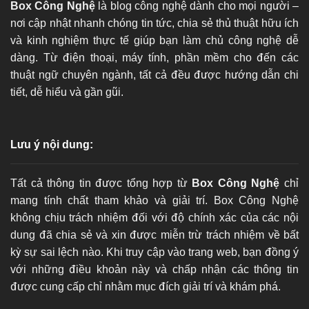
Box Công Nghệ
là blog công nghệ dành cho mọi người –
nơi cập nhật nhanh chóng tin tức, chia sẻ thủ thuật hữu ích
và kinh nghiệm thực tế giúp bạn làm chủ công nghệ dễ
dàng. Từ điện thoại, máy tính, phần mềm cho đến các
thuật ngữ chuyên ngành, tất cả đều được hướng dẫn chi
tiết, dễ hiểu và gần gũi.
Lưu ý nội dung:
Tất cả thông tin được tổng hợp từ
Box Công Nghệ
chỉ
mang tính chất tham khảo và giải trí. Box Công Nghệ
không chịu trách nhiệm đối với độ chính xác của các nội
dung đã chia sẻ và xin được miễn trừ trách nhiệm về bất
kỳ sự sai lệch nào. Khi truy cập vào trang web, bạn đồng ý
với những điều khoản này và chấp nhận các thông tin
được cung cấp chỉ nhằm mục đích giải trí và khám phá.