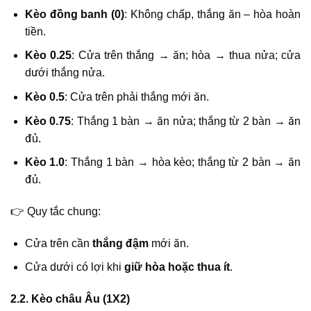
Kèo đồng banh (0)
: Không chấp, thắng ăn – hòa hoàn
tiền.
Kèo 0.25
: Cửa trên thắng → ăn; hòa → thua nửa; cửa
dưới thắng nửa.
Kèo 0.5
: Cửa trên phải thắng mới ăn.
Kèo 0.75
: Thắng 1 bàn → ăn nửa; thắng từ 2 bàn → ăn
đủ.
Kèo 1.0
: Thắng 1 bàn → hòa kèo; thắng từ 2 bàn → ăn
đủ.
👉 Quy tắc chung:
Cửa trên cần
thắng đậm
mới ăn.
Cửa dưới có lợi khi
giữ hòa hoặc thua ít
.
2.2. Kèo châu Âu (1X2)