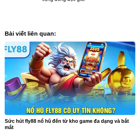
Bài viết liên quan:
Sức hút fly88 nổ hũ đến từ kho game đa dạng và bắt
mắt