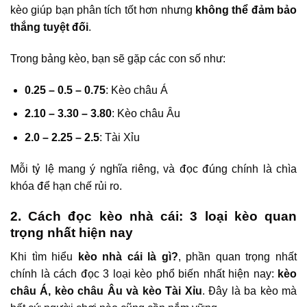
kèo giúp bạn phân tích tốt hơn nhưng
không thể đảm bảo
thắng tuyệt đối
.
Trong bảng kèo, bạn sẽ gặp các con số như:
0.25 – 0.5 – 0.75
: Kèo châu Á
2.10 – 3.30 – 3.80
: Kèo châu Âu
2.0 – 2.25 – 2.5
: Tài Xỉu
Mỗi tỷ lệ mang ý nghĩa riêng, và đọc đúng chính là chìa
khóa để hạn chế rủi ro.
2. Cách đọc kèo nhà cái: 3 loại kèo quan
trọng nhất hiện nay
Khi tìm hiểu
kèo nhà cái là gì?
, phần quan trọng nhất
chính là cách đọc 3 loại kèo phổ biến nhất hiện nay:
kèo
châu Á, kèo châu Âu và kèo Tài Xỉu
. Đây là ba kèo mà