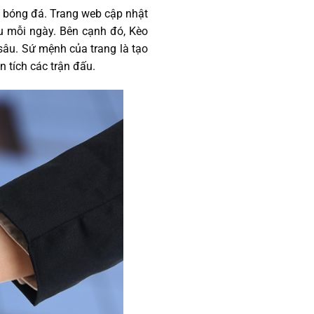
o bóng đá. Trang web cập nhật
ấu mỗi ngày. Bên cạnh đó, Kèo
 sâu. Sứ mệnh của trang là tạo
n tích các trận đấu.