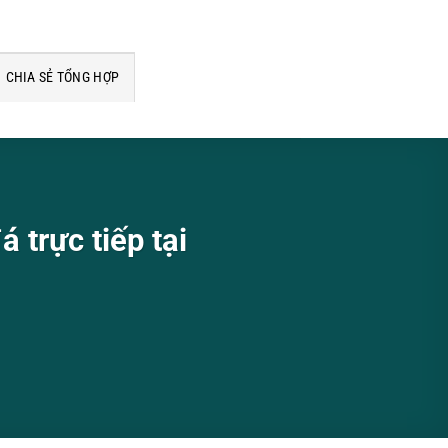
CHIA SẺ TỔNG HỢP
 trực tiếp tại