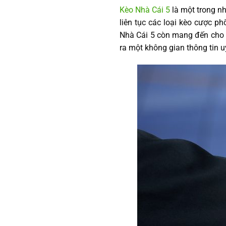
Kèo Nhà Cái 5
là một trong n
liên tục các loại kèo cược p
Nhà Cái 5 còn mang đến cho ng
ra một không gian thông tin u