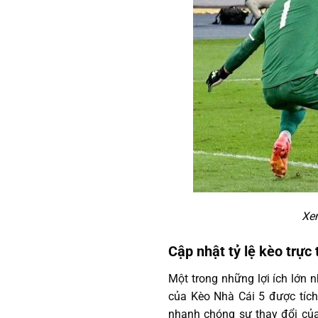
Xem
Cập nhật tỷ lệ kèo trực
Một trong những lợi ích lớn 
của Kèo Nhà Cái 5 được tích 
nhanh chóng sự thay đổi của 