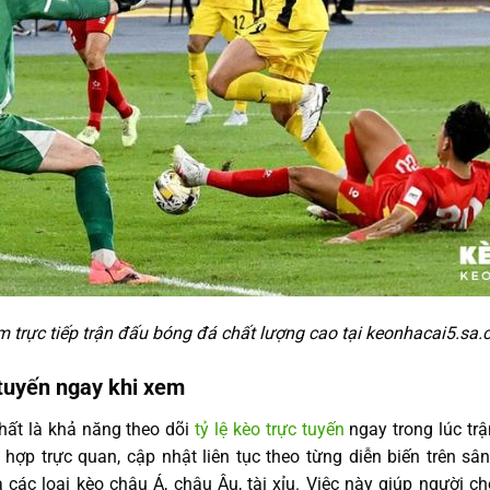
 trực tiếp trận đấu bóng đá chất lượng cao tại keonhacai5.sa
 tuyến ngay khi xem
nhất là khả năng theo dõi
tỷ lệ kèo trực tuyến
ngay trong lúc tr
hợp trực quan, cập nhật liên tục theo từng diễn biến trên s
các loại kèo châu Á, châu Âu, tài xỉu. Việc này giúp người c