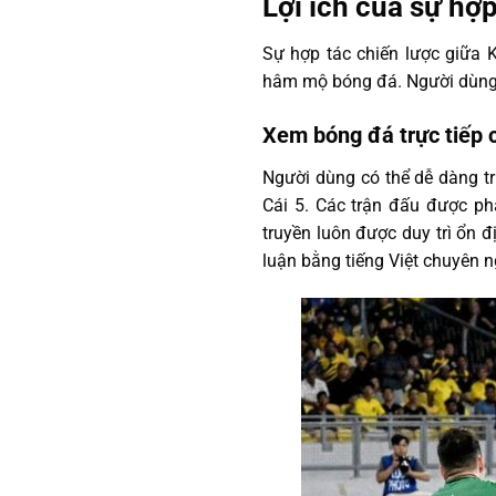
Lợi ích của sự hợ
Sự hợp tác chiến lược giữa K
hâm mộ bóng đá. Người dùng s
Xem bóng đá trực tiếp 
Người dùng có thể dễ dàng tr
Cái 5. Các trận đấu được ph
truyền luôn được duy trì ổn đ
luận bằng tiếng Việt chuyên n