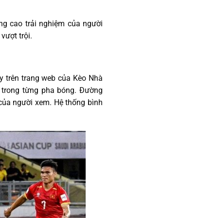
âng cao trải nghiệm của người
ượt trội.
ay trên trang web của Kèo Nhà
t trong từng pha bóng. Đường
c của người xem. Hệ thống bình