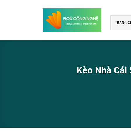
Bỏ
qua
nội
TRANG C
dung
Kèo Nhà Cái 5