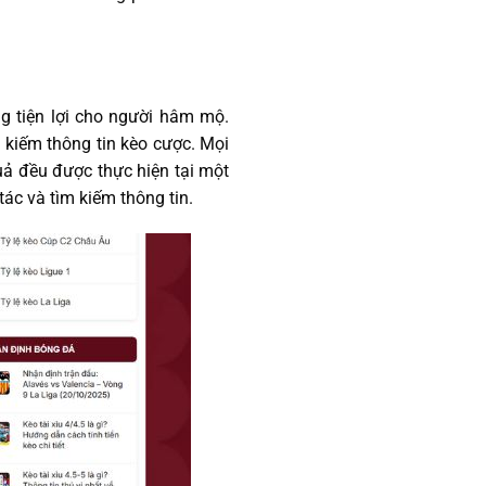
ng tiện lợi cho người hâm mộ.
 kiếm thông tin kèo cược. Mọi
quả đều được thực hiện tại một
tác và tìm kiếm thông tin.