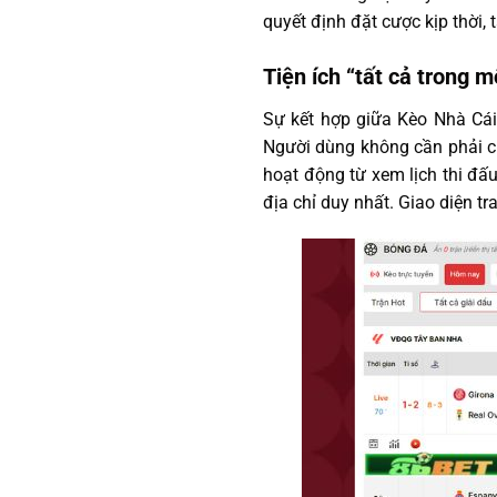
quyết định đặt cược kịp thời, 
Tiện ích “tất cả trong m
Sự kết hợp giữa Kèo Nhà Cái 
Người dùng không cần phải ch
hoạt động từ xem lịch thi đấu
địa chỉ duy nhất. Giao diện t