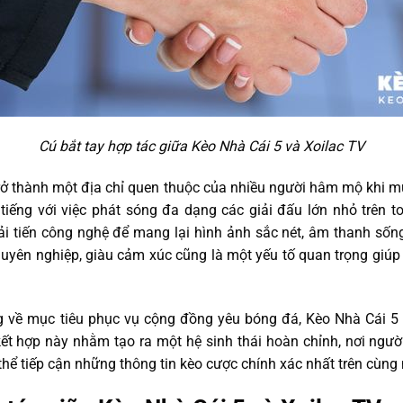
Cú bắt tay hợp tác giữa Kèo Nhà Cái 5 và Xoilac TV
trở thành một địa chỉ quen thuộc của nhiều người hâm mộ khi m
 tiếng với việc phát sóng đa dạng các giải đấu lớn nhỏ trên to
cải tiến công nghệ để mang lại hình ảnh sắc nét, âm thanh s
huyên nghiệp, giàu cảm xúc cũng là một yếu tố quan trọng giúp
về mục tiêu phục vụ cộng đồng yêu bóng đá, Kèo Nhà Cái 5 
kết hợp này nhằm tạo ra một hệ sinh thái hoàn chỉnh, nơi ng
thể tiếp cận những thông tin kèo cược chính xác nhất trên cùng