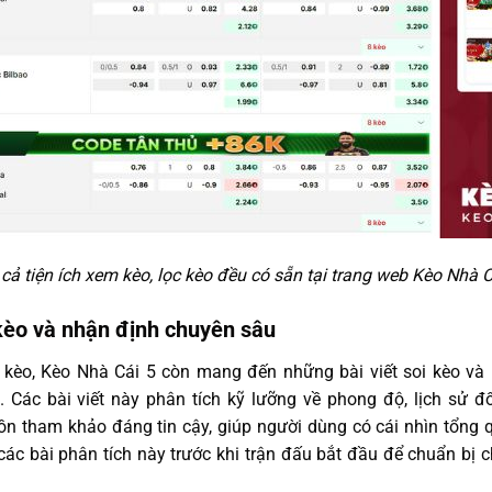
 cả tiện ích xem kèo, lọc kèo đều có sẵn tại trang web Kèo Nhà C
 kèo và nhận định chuyên sâu
ệ kèo, Kèo Nhà Cái 5 còn mang đến những bài viết soi kèo và
 Các bài viết này phân tích kỹ lưỡng về phong độ, lịch sử đố
ồn tham khảo đáng tin cậy, giúp người dùng có cái nhìn tổng
các bài phân tích này trước khi trận đấu bắt đầu để chuẩn bị 