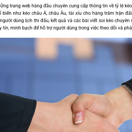
hững trang web hàng đầu chuyên cung cấp thông tin về tỷ lệ kè
hổ biến như kèo châu Á, châu Âu, tài xỉu cho hàng trăm trận đ
ười dùng lịch thi đấu, kết quả và các bài viết soi kèo chuyên
y tín, minh bạch để hỗ trợ người dùng trong việc theo dõi và phâ