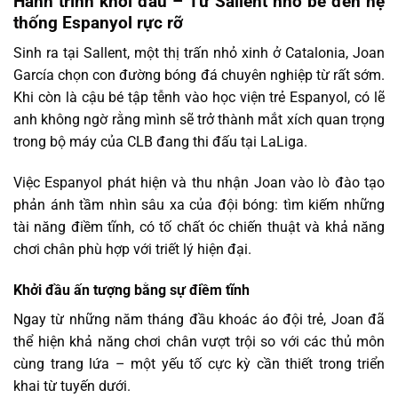
Hành trình khởi đầu – Từ Sallent nhỏ bé đến hệ
thống Espanyol rực rỡ
Sinh ra tại Sallent, một thị trấn nhỏ xinh ở Catalonia, Joan
García chọn con đường bóng đá chuyên nghiệp từ rất sớm.
Khi còn là cậu bé tập tễnh vào học viện trẻ Espanyol, có lẽ
anh không ngờ rằng mình sẽ trở thành mắt xích quan trọng
trong bộ máy của CLB đang thi đấu tại LaLiga.
Việc Espanyol phát hiện và thu nhận Joan vào lò đào tạo
phản ánh tầm nhìn sâu xa của đội bóng: tìm kiếm những
tài năng điềm tĩnh, có tố chất óc chiến thuật và khả năng
chơi chân phù hợp với triết lý hiện đại.
Khởi đầu ấn tượng bằng sự điềm tĩnh
Ngay từ những năm tháng đầu khoác áo đội trẻ, Joan đã
thể hiện khả năng chơi chân vượt trội so với các thủ môn
cùng trang lứa – một yếu tố cực kỳ cần thiết trong triển
khai từ tuyến dưới.