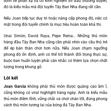
định về phản xạ và có kinh nghiệm thi đấu thường xuyên,
đó là kiểu mẫu mà đội tuyển Tây Ban Nha đang rất cần.
Nếu Joan tiếp tục duy trì hoặc nâng cấp phong độ, việc có
mặt trong đội tuyển chính là mục tiêu hoàn toàn khả thi.
Unai Simón, David Raya, Pepe Reina… Những thủ môn
hàng đầu Tây Ban Nha cũng cần phải nhìn vào cầu thủ trẻ
để ép bản thân chơi hơn nữa. Nếu Joan chạm ngưỡng
phong độ ổn định, anh có thể trở thành đối trọng thực sự,
buộc ban huấn luyện phải cân nhắc có thêm lựa chọn chất
lượng trong khung gỗ.
Lời kết
Joan García
không phải thủ môn được quảng cáo ầm ĩ,
cũng không có viral highlight hàng ngày. Anh là kiểu mẫu
thủ môn điềm tĩnh, vững chãi và chơi chân tốt, đúng phong
cách thủ môn tương lai của bóng đá Tây Ban Nha.