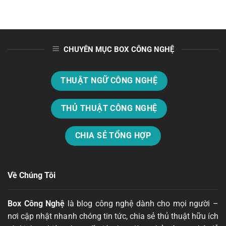
CHUYÊN MỤC BOX CÔNG NGHỆ
THUẬT NGỮ CÔNG NGHỆ
THỦ THUẬT CÔNG NGHỆ
CHIA SẺ TỔNG HỢP
Về Chúng Tôi
Box Công Nghệ
là blog công nghệ dành cho mọi người –
nơi cập nhật nhanh chóng tin tức, chia sẻ thủ thuật hữu ích