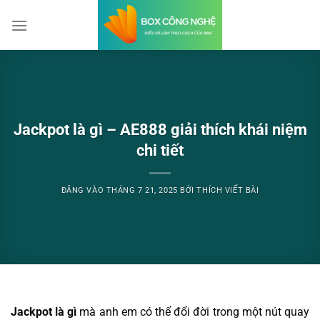
Bỏ
qua
nội
dung
Jackpot là gì – AE888 giải thích khái niệm
chi tiết
ĐĂNG VÀO
THÁNG 7 21, 2025
BỞI
THÍCH VIẾT BÀI
Jackpot là gì
mà anh em có thể đổi đời trong một nút quay