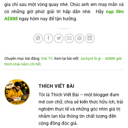
gia chỉ sau một vòng quay nhé. Chúc anh em may mắn và
có những giờ phút giải trí hấp dẫn nhé. Hãy
nạp tiền
AE888
ngay hôm nay để tận hưởng.
Chuyên mục bài đăng:
Giải Trí
. Xem lại bài viết:
Jackpot là gì – AE888 giải
thích khái niệm chi tiết
.
THÍCH VIẾT BÀI
Tôi là Thích Viết Bài – một blogger đam
mê con chữ, chia sẻ kiến thức hữu ích, trải
nghiệm thực tế và những góc nhìn giá trị
nhằm lan tỏa thông tin chất lượng đến
cộng đồng độc giả.