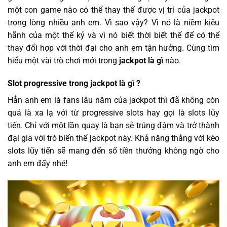
một con game nào có thể thay thế được vị trí của jackpot
trong lòng nhiều anh em. Vì sao vậy? Vì nó là niềm kiêu
hãnh của một thế kỷ và vì nó biết thời biết thế để có thể
thay đổi hợp với thời đại cho anh em tận hưởng. Cùng tìm
hiểu một vài trò chơi mới trong
jackpot là gì
nào.
Slot progressive trong jackpot là gì ?
Hẳn anh em là fans lâu năm của jackpot thì đã không còn
quá là xa lạ với từ progressive slots hay gọi là slots lũy
tiến. Chỉ với một lần quay là bạn sẽ trúng đậm và trở thành
đại gia với trò biến thể jackpot này. Khả năng thắng với kèo
slots lũy tiến sẽ mang đến số tiền thưởng không ngờ cho
anh em đấy nhé!