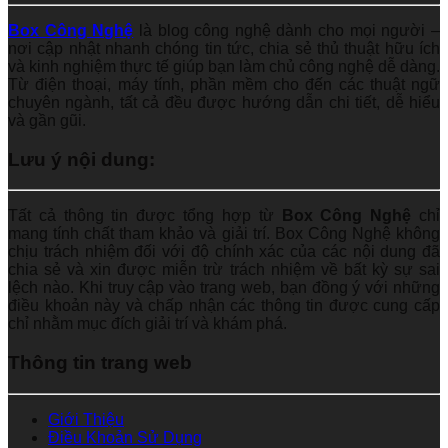
Box Công Nghệ
là blog công nghệ dành cho mọi người –
nơi cập nhật nhanh chóng tin tức, chia sẻ thủ thuật hữu ích
và kinh nghiệm thực tế giúp bạn làm chủ công nghệ dễ dàng.
Từ điện thoại, máy tính, phần mềm cho đến các thuật ngữ
chuyên ngành, tất cả đều được hướng dẫn chi tiết, dễ hiểu
và gần gũi.
Lưu ý nội dung:
Tất cả thông tin được tổng hợp từ
Box Công Nghệ
chỉ
mang tính chất tham khảo và giải trí. Box Công Nghệ không
chịu trách nhiệm đối với độ chính xác của các nội dung đã
chia sẻ và xin được miễn trừ trách nhiệm về bất kỳ sự sai
lệch nào. Khi truy cập vào trang web, bạn đồng ý với những
điều khoản này và chấp nhận các thông tin được cung cấp
chỉ nhằm mục đích giải trí và khám phá.
Thông tin trang web
Giới Thiệu
Điều Khoản Sử Dụng