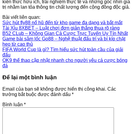
kiến thức hữu ích, trải nghiệm thực tế và những góc nhìn giá
trị nhằm lan tỏa thông tin chất lượng đến cộng đồng độc giả.
Bài viết liên quan:
Sức hút fly88 nổ hũ đến từ kho game đa dạng và bắt mắt
Tài Xỉu 8XBET – Luật chơi đơn giản thắng thua rõ ràng
B52 CLub – Không Gian Cá Cược Trực Tuyến Uy Tín Nhất
Game bài sâm lốc Go88 – Nghệ thuật đấu trí và bí kíp chặt
heo từ cao thủ
FIFA World Cup là gì? Tìm hiểu sức hút toàn cầu của giải
đấu
OK9 thể thao cập nhật nhanh cho người yêu cá cược bóng
đá
Để lại một bình luận
Email của bạn sẽ không được hiển thị công khai.
Các
trường bắt buộc được đánh dấu
*
Bình luận
*