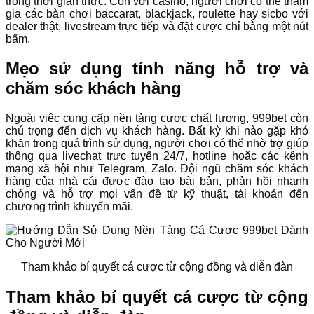
trong thời gian thực. Còn với casino, người chơi có thể tham
gia các bàn chơi baccarat, blackjack, roulette hay sicbo với
dealer thật, livestream trực tiếp và đặt cược chỉ bằng một nút
bấm.
Mẹo sử dụng tính năng hỗ trợ và
chăm sóc khách hàng
Ngoài việc cung cấp nền tảng cược chất lượng, 999bet còn
chú trọng đến dịch vụ khách hàng. Bất kỳ khi nào gặp khó
khăn trong quá trình sử dụng, người chơi có thể nhờ trợ giúp
thông qua livechat trực tuyến 24/7, hotline hoặc các kênh
mạng xã hội như Telegram, Zalo. Đội ngũ chăm sóc khách
hàng của nhà cái được đào tạo bài bản, phản hồi nhanh
chóng và hỗ trợ mọi vấn đề từ kỹ thuật, tài khoản đến
chương trình khuyến mãi.
Tham khảo bí quyết cá cược từ cộng đồng và diễn đàn
Tham khảo bí quyết cá cược từ cộng