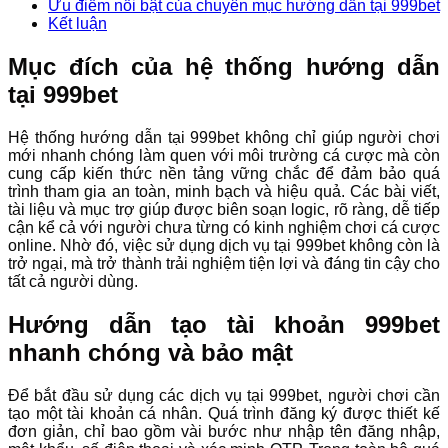
Ưu điểm nổi bật của chuyên mục hướng dẫn tại 999bet
Kết luận
Mục đích của hệ thống hướng dẫn
tại 999bet
Hệ thống hướng dẫn tại 999bet không chỉ giúp người chơi
mới nhanh chóng làm quen với môi trường cá cược mà còn
cung cấp kiến thức nền tảng vững chắc để đảm bảo quá
trình tham gia an toàn, minh bạch và hiệu quả. Các bài viết,
tài liệu và mục trợ giúp được biên soạn logic, rõ ràng, dễ tiếp
cận kể cả với người chưa từng có kinh nghiệm chơi cá cược
online. Nhờ đó, việc sử dụng dịch vụ tại 999bet không còn là
trở ngại, mà trở thành trải nghiệm tiện lợi và đáng tin cậy cho
tất cả người dùng.
Hướng dẫn tạo tài khoản 999bet
nhanh chóng và bảo mật
Để bắt đầu sử dụng các dịch vụ tại 999bet, người chơi cần
tạo một tài khoản cá nhân. Quá trình đăng ký được thiết kế
đơn giản, chỉ bao gồm vài bước như nhập tên đăng nhập,