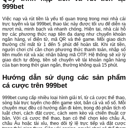
999bet
Việc nạp và rút tiền là yếu tố quan trọng trong mọi nhà cái
trực tuyến và tại 999bet, thao tác này được tối ưu để diễn ra
mượt mà, minh bạch và nhanh chóng. Hiện tại, nhà cái hỗ
trợ các phương thức nạp tiền đa dạng như chuyển khoản
ngân hàng, ví điện tử, mã QR và thẻ game. Mỗi giao dịch
thường chỉ mất từ 1 đến 5 phút để hoàn tất. Khi rút tiền,
người chơi chỉ cần chọn phương thức thanh toán, nhập số
tiền muốn rút và xác nhận bằng mã OTP. Hệ thống sẽ xử lý
giao dịch tự động, tiền sẽ chuyển về tài khoản ngân hàng
của bạn trong thời gian ngắn, thường không quá 15 phút.
Hướng dẫn sử dụng các sản phẩm
cá cược trên 999bet
999bet cung cấp nhiều loại hình giải trí, từ cá cược thể thao,
sòng bài trực tuyến cho đến game slot, bắn cá và xổ số. Mỗi
chuyên mục đều có hướng dẫn đi kèm, trong đó phân tích rõ
luật chơi, cách đặt cược, cách xem kèo và chiến thuật cơ
bản. Với cá cược thể thao, bạn có thể chọn kèo châu Á,
châu Âu hoặc tài xỉu, theo dõi tỷ lệ trực tiếp và đặt cược