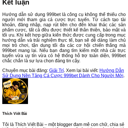
Kết luận
Hướng dẫn sử dụng 999bet là công cụ không thể thiếu cho
người mới tham gia cá cược trực tuyến. Từ cách tạo tài
khoản, đăng nhập, nạp rút tiền cho đến khai thác các sản
phẩm cược, tất cả đều được thiết kế thân thiện, bảo mật và
tối ưu. Khi kết hợp giữa kiến thức được cung cấp trong mục
hướng dẫn và trải nghiệm thực tế, bạn sẽ dễ dàng làm chủ
mọi trò chơi, tận dụng tối đa các cơ hội chiến thắng mà
999bet mang lại. Nếu bạn đang tìm kiếm một nhà cái trực
tuyến vừa uy tín vừa có hệ thống hỗ trợ toàn diện, 999bet
chắc chắn là sự lựa chọn đáng tin cậy.
Chuyên mục bài đăng:
Giải Trí
. Xem lại bài viết:
Hướng Dẫn
Sử Dụng Nền Tảng Cá Cược 999bet Dành Cho Người Mới
.
Thích Viết Bài
Tôi là Thích Viết Bài – một blogger đam mê con chữ, chia sẻ