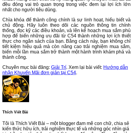
đều đóng vai trò quan trọng trong việc đem lại lợi ích lớn
nhất cho người tiêu dùng.
Chìa khóa để thành công chính là sự linh hoạt, hiểu biết và
chủ động. Hãy luôn theo dõi các nguồn thông tin chính
thống, đọc kỹ các điều khoản, và lên kế hoạch mua sắm phù
hợp để biến những ưu đãi từ C54 thành những lợi ích thiết
thực cho ngân sách của bạn. Bằng cách này, bạn không chỉ
tiết kiệm hiệu quả mà còn nâng cao trải nghiệm mua sắm,
biến mỗi lần mua sắm trở thành một hành trình khám phá và
thành công.
Chuyên mục bài đăng:
Giải Trí
. Xem lại bài viết:
Hướng dẫn
nhận Khuyến Mãi đơn giản tại C54
.
Thích Viết Bài
Tôi là Thích Viết Bài – một blogger đam mê con chữ, chia sẻ
kiến thức hữu ích, trải nghiệm thực tế và những góc nhìn giá