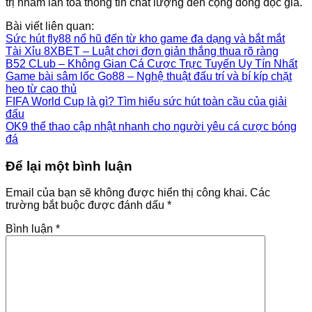
trị nhằm lan tỏa thông tin chất lượng đến cộng đồng độc giả.
Bài viết liên quan:
Sức hút fly88 nổ hũ đến từ kho game đa dạng và bắt mắt
Tài Xỉu 8XBET – Luật chơi đơn giản thắng thua rõ ràng
B52 CLub – Không Gian Cá Cược Trực Tuyến Uy Tín Nhất
Game bài sâm lốc Go88 – Nghệ thuật đấu trí và bí kíp chặt
heo từ cao thủ
FIFA World Cup là gì? Tìm hiểu sức hút toàn cầu của giải
đấu
OK9 thể thao cập nhật nhanh cho người yêu cá cược bóng
đá
Để lại một bình luận
Email của bạn sẽ không được hiển thị công khai.
Các
trường bắt buộc được đánh dấu
*
Bình luận
*