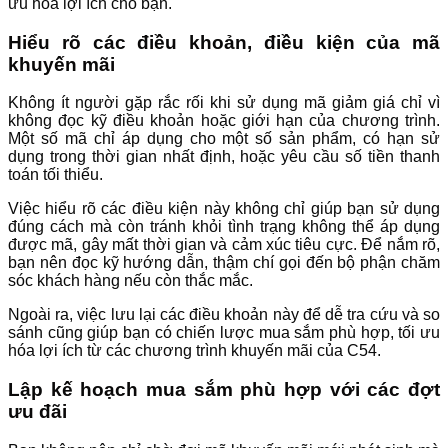
ưu hóa lợi ích cho bạn.
Hiểu rõ các điều khoản, điều kiện của mã
khuyến mãi
Không ít người gặp rắc rối khi sử dụng mã giảm giá chỉ vì
không đọc kỹ điều khoản hoặc giới hạn của chương trình.
Một số mã chỉ áp dụng cho một số sản phẩm, có hạn sử
dụng trong thời gian nhất định, hoặc yêu cầu số tiền thanh
toán tối thiểu.
Việc hiểu rõ các điều kiện này không chỉ giúp bạn sử dụng
đúng cách mà còn tránh khỏi tình trạng không thể áp dụng
được mã, gây mất thời gian và cảm xúc tiêu cực. Để nắm rõ,
bạn nên đọc kỹ hướng dẫn, thậm chí gọi đến bộ phận chăm
sóc khách hàng nếu còn thắc mắc.
Ngoài ra, việc lưu lại các điều khoản này để dễ tra cứu và so
sánh cũng giúp bạn có chiến lược mua sắm phù hợp, tối ưu
hóa lợi ích từ các chương trình khuyến mãi của C54.
Lập kế hoạch mua sắm phù hợp với các đợt
ưu đãi