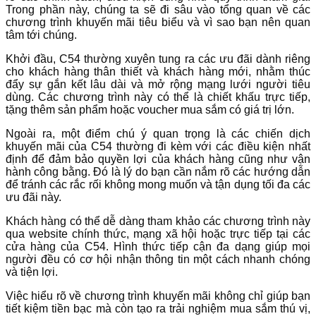
Trong phần này, chúng ta sẽ đi sâu vào tổng quan về các
chương trình khuyến mãi tiêu biểu và vì sao bạn nên quan
tâm tới chúng.
Khởi đầu, C54 thường xuyên tung ra các ưu đãi dành riêng
cho khách hàng thân thiết và khách hàng mới, nhằm thúc
đẩy sự gắn kết lâu dài và mở rộng mạng lưới người tiêu
dùng. Các chương trình này có thể là chiết khấu trực tiếp,
tặng thêm sản phẩm hoặc voucher mua sắm có giá trị lớn.
Ngoài ra, một điểm chú ý quan trọng là các chiến dịch
khuyến mãi của C54 thường đi kèm với các điều kiện nhất
định để đảm bảo quyền lợi của khách hàng cũng như vận
hành công bằng. Đó là lý do bạn cần nắm rõ các hướng dẫn
để tránh các rắc rối không mong muốn và tận dụng tối đa các
ưu đãi này.
Khách hàng có thể dễ dàng tham khảo các chương trình này
qua website chính thức, mạng xã hội hoặc trực tiếp tại các
cửa hàng của C54. Hình thức tiếp cận đa dạng giúp mọi
người đều có cơ hội nhận thông tin một cách nhanh chóng
và tiện lợi.
Việc hiểu rõ về chương trình khuyến mãi không chỉ giúp bạn
tiết kiệm tiền bạc mà còn tạo ra trải nghiệm mua sắm thú vị,