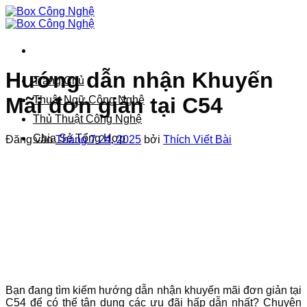
Bỏ
qua
nội
dung
Hướng dẫn nhận Khuyến
Trang Chủ
Mãi đơn giản tại C54
Thuật Ngữ Công Nghệ
Thủ Thuật Công Nghệ
Chia Sẻ Tổng Hợp
Đăng vào
Tháng 7 24, 2025
bởi
Thích Viết Bài
Bạn đang tìm kiếm hướng dẫn nhận khuyến mãi đơn giản tại
C54 để có thể tận dụng các ưu đãi hấp dẫn nhất? Chuyên