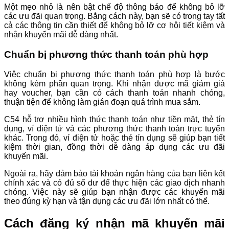
Một mẹo nhỏ là nên bật chế độ thông báo để không bỏ lỡ
các ưu đãi quan trọng. Bằng cách này, bạn sẽ có trong tay tất
cả các thông tin cần thiết để không bỏ lỡ cơ hội tiết kiệm và
nhận khuyến mãi dễ dàng nhất.
Chuẩn bị phương thức thanh toán phù hợp
Việc chuẩn bị phương thức thanh toán phù hợp là bước
không kém phần quan trọng. Khi nhận được mã giảm giá
hay voucher, bạn cần có cách thanh toán nhanh chóng,
thuận tiện để không làm gián đoạn quá trình mua sắm.
C54 hỗ trợ nhiều hình thức thanh toán như tiền mặt, thẻ tín
dụng, ví điện tử và các phương thức thanh toán trực tuyến
khác. Trong đó, ví điện tử hoặc thẻ tín dụng sẽ giúp bạn tiết
kiệm thời gian, đồng thời dễ dàng áp dụng các ưu đãi
khuyến mãi.
Ngoài ra, hãy đảm bảo tài khoản ngân hàng của bạn liên kết
chính xác và có đủ số dư để thực hiện các giao dịch nhanh
chóng. Việc này sẽ giúp bạn nhận được các khuyến mãi
theo đúng kỳ hạn và tận dụng các ưu đãi lớn nhất có thể.
Cách đăng ký nhận mã khuyến mãi