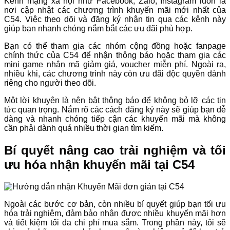
Kênh mạng xã hội như Facebook, Zalo, Instagram luôn là
nơi cập nhật các chương trình khuyến mãi mới nhất của
C54. Việc theo dõi và đăng ký nhận tin qua các kênh này
giúp bạn nhanh chóng nắm bắt các ưu đãi phù hợp.
Bạn có thể tham gia các nhóm cộng đồng hoặc fanpage
chính thức của C54 để nhận thông báo hoặc tham gia các
mini game nhận mã giảm giá, voucher miễn phí. Ngoài ra,
nhiều khi, các chương trình này còn ưu đãi độc quyền dành
riêng cho người theo dõi.
Một lời khuyên là nên bật thông báo để không bỏ lỡ các tin
tức quan trọng. Nắm rõ các cách đăng ký này sẽ giúp bạn dễ
dàng và nhanh chóng tiếp cận các khuyến mãi mà không
cần phải dành quá nhiều thời gian tìm kiếm.
Bí quyết nâng cao trải nghiệm và tối
ưu hóa nhận khuyến mãi tại C54
Ngoài các bước cơ bản, còn nhiều bí quyết giúp bạn tối ưu
hóa trải nghiệm, đảm bảo nhận được nhiều khuyến mãi hơn
và tiết kiệm tối đa chi phí mua sắm. Trong phần này, tôi sẽ