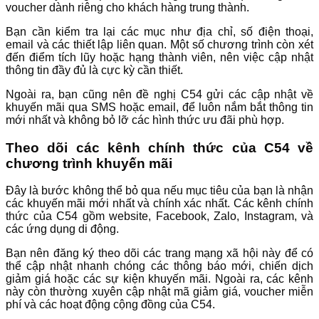
voucher dành riêng cho khách hàng trung thành.
Bạn cần kiểm tra lại các mục như địa chỉ, số điện thoại,
email và các thiết lập liên quan. Một số chương trình còn xét
đến điểm tích lũy hoặc hạng thành viên, nên việc cập nhật
thông tin đầy đủ là cực kỳ cần thiết.
Ngoài ra, bạn cũng nên đề nghị C54 gửi các cập nhật về
khuyến mãi qua SMS hoặc email, để luôn nắm bắt thông tin
mới nhất và không bỏ lỡ các hình thức ưu đãi phù hợp.
Theo dõi các kênh chính thức của C54 về
chương trình khuyến mãi
Đây là bước không thể bỏ qua nếu mục tiêu của bạn là nhận
các khuyến mãi mới nhất và chính xác nhất. Các kênh chính
thức của C54 gồm website, Facebook, Zalo, Instagram, và
các ứng dụng di động.
Bạn nên đăng ký theo dõi các trang mạng xã hội này để có
thể cập nhật nhanh chóng các thông báo mới, chiến dịch
giảm giá hoặc các sự kiện khuyến mãi. Ngoài ra, các kênh
này còn thường xuyên cập nhật mã giảm giá, voucher miễn
phí và các hoạt động cộng đồng của C54.