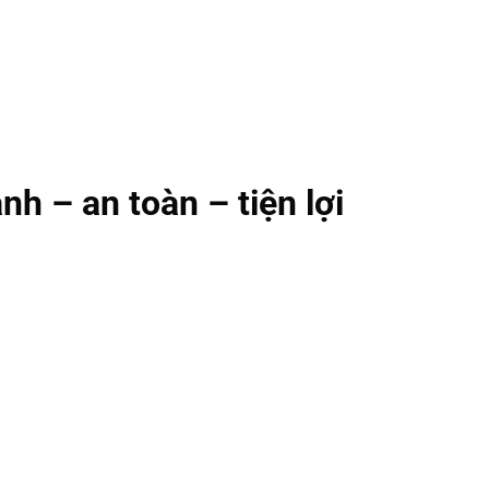
h – an toàn – tiện lợi