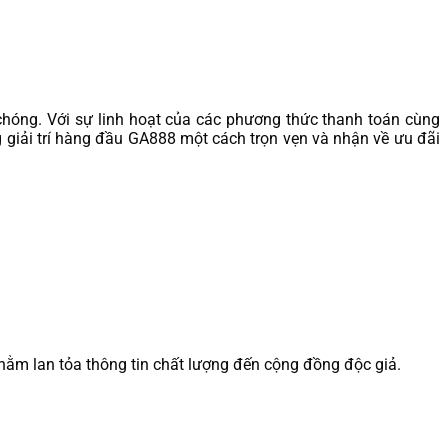
chóng. Với sự linh hoạt của các phương thức thanh toán cùng
 giải trí hàng đầu GA888 một cách trọn vẹn và nhận về ưu đãi
 nhằm lan tỏa thông tin chất lượng đến cộng đồng độc giả.