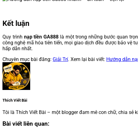
Kết luận
Quy trình
nạp tiền GA888
là một trong những bước quan trọng
công nghệ mã hóa tiên tiến, mọi giao dịch đều được bảo vệ t
hấp dẫn nhất.
Chuyên mục bài đăng:
Giải Trí
. Xem lại bài viết:
Hướng dẫn nạp
Thích Viết Bài
Tôi là Thích Viết Bài – một blogger đam mê con chữ, chia sẻ k
Bài viết liên quan: