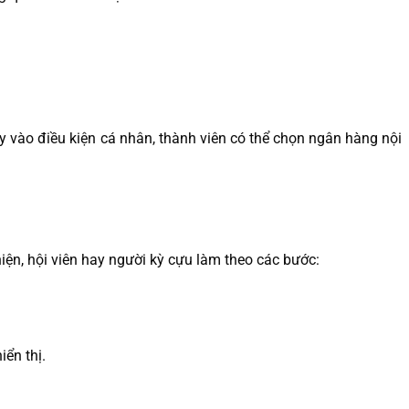
 vào điều kiện cá nhân, thành viên có thể chọn ngân hàng nội
ện, hội viên hay người kỳ cựu làm theo các bước:
ển thị.