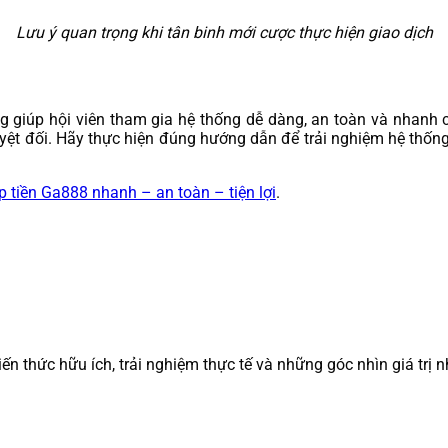
Lưu ý quan trọng khi tân binh mới cược thực hiện giao dịch
 giúp hội viên tham gia hệ thống dễ dàng, an toàn và nhanh 
uyệt đối. Hãy thực hiện đúng hướng dẫn để trải nghiệm hệ thống
 tiền Ga888 nhanh – an toàn – tiện lợi
.
iến thức hữu ích, trải nghiệm thực tế và những góc nhìn giá trị