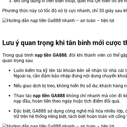
Mở ứng dụng ví trên điện thoại, quét mã QR hiển thị để h
Phương thức này có tốc độ xử lý cực nhanh, chỉ 30 giây sau kh
Lưu ý quan trọng khi tân binh mới cược t
Trong quá trình
nạp tiền GA888
, đôi khi thành viên có thể 
quan trọng sau:
Luôn kiểm tra kỹ tên tài khoản bên sẽ nhận từ nhà cái 
Ngoài ra, cần đảm bảo nhập đúng nội dung chuyển khoản
Nếu giao dịch bị treo, không hiển thị số dư, khách hàng n
Thao tác
nạp tiền GA888
không chỉ nhanh mà còn đi kèm
nạp đầu, hoàn tiền theo ngày hoặc tích điểm đổi quà.
Đặc biệt, GA888 sử dụng công nghệ mã hóa nhiều lớp, đả
trữ trên hệ thống riêng biệt, tách biệt hoàn toàn với cổng