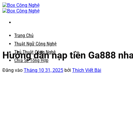
Bỏ
qua
nội
dung
Trang Chủ
Thuật Ngữ Công Nghệ
Thủ Thuật Công Nghệ
Hướng dẫn nạp tiền Ga888 nhan
Chia Sẻ Tổng Hợp
Đăng vào
Tháng 10 31, 2025
bởi
Thích Viết Bài