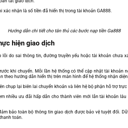
oàn tất giao dịch.
i xác nhận là số tiền đã hiển thị trong tài khoản GA888.
Hướng dẫn chi tiết cho tân thủ các bước nạp tiền Ga888
hực hiện giao dịch
gặp lỗi do sai thông tin, đường truyền yếu hoặc tài khoản chưa
trước khi chuyển. Mỗi lần hệ thống có thể cập nhật tài khoản 
 theo hướng dẫn hiển thị trên màn hình để hệ thống nhận diện
ên chụp lại biên lai chuyển khoản và liên hệ bộ phận hỗ trợ trực
 nhiều ưu đãi hấp dẫn cho thành viên mới lẫn tài khoản lâu 
m bảo toàn bộ thông tin giao dịch được bảo vệ tuyệt đối. Dữ l
 thanh toán.