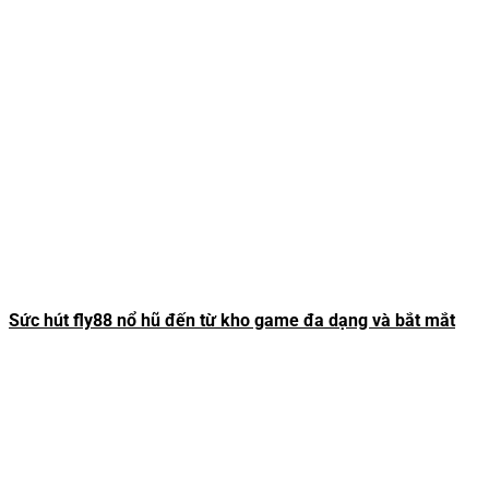
Sức hút fly88 nổ hũ đến từ kho game đa dạng và bắt mắt