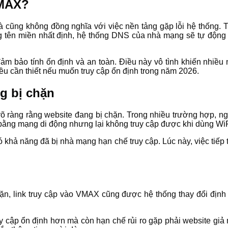
VMAX?
cũng không đồng nghĩa với việc nền tảng gặp lỗi hệ thống. Tr
ng tên miền nhất định, hệ thống DNS của nhà mạng sẽ tự động
 bảo tính ổn định và an toàn. Điều này vô tình khiến nhiều ng
iều cần thiết nếu muốn truy cập ổn định trong năm 2026.
g bị chặn
rõ ràng rằng website đang bị chặn. Trong nhiều trường hợp, ng
ằng mạng di động nhưng lại không truy cập được khi dùng WiFi
ả năng đã bị nhà mạng hạn chế truy cập. Lúc này, việc tiếp tục
hặn, link truy cập vào VMAX cũng được hệ thống thay đổi định
y cập ổn định hơn mà còn hạn chế rủi ro gặp phải website giả m