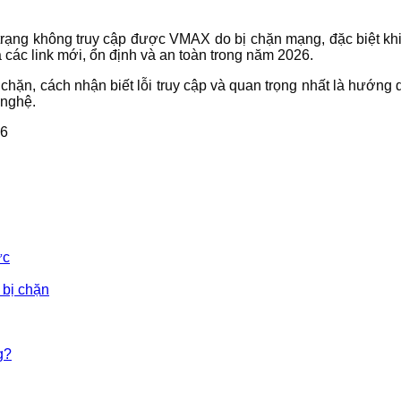
h trạng không truy cập được VMAX do bị chặn mạng, đặc biệt kh
 các link mới, ổn định và an toàn trong năm 2026.
 chặn, cách nhận biết lỗi truy cập và quan trọng nhất là hướ
 nghệ.
ức
bị chặn
g?