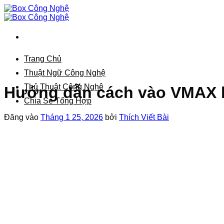
Bỏ
qua
nội
dung
Trang Chủ
Thuật Ngữ Công Nghệ
Thủ Thuật Công Nghệ
Hướng dẫn cách vào VMAX k
Chia Sẻ Tổng Hợp
Đăng vào
Tháng 1 25, 2026
bởi
Thích Viết Bài