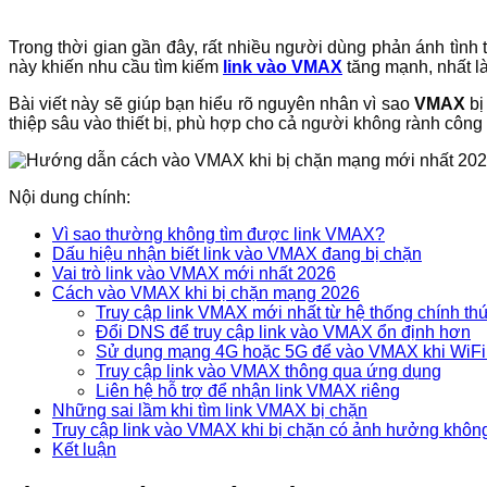
Trong thời gian gần đây, rất nhiều người dùng phản ánh tìn
này khiến nhu cầu tìm kiếm
link vào VMAX
tăng mạnh, nhất là
Bài viết này sẽ giúp bạn hiểu rõ nguyên nhân vì sao
VMAX
bị
thiệp sâu vào thiết bị, phù hợp cho cả người không rành công
Nội dung chính:
Vì sao thường không tìm được link VMAX?
Dấu hiệu nhận biết link vào VMAX đang bị chặn
Vai trò link vào VMAX mới nhất 2026
Cách vào VMAX khi bị chặn mạng 2026
Truy cập link VMAX mới nhất từ hệ thống chính th
Đổi DNS để truy cập link vào VMAX ổn định hơn
Sử dụng mạng 4G hoặc 5G để vào VMAX khi WiFi 
Truy cập link vào VMAX thông qua ứng dụng
Liên hệ hỗ trợ để nhận link VMAX riêng
Những sai lầm khi tìm link VMAX bị chặn
Truy cập link vào VMAX khi bị chặn có ảnh hưởng khôn
Kết luận