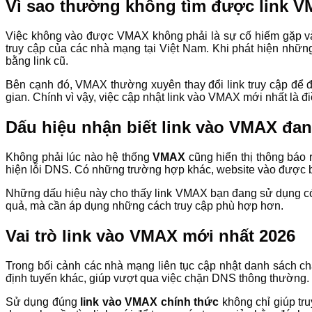
Vì sao thường không tìm được link 
Việc không vào được VMAX không phải là sự cố hiếm gặp và 
truy cập của các nhà mạng tại Việt Nam. Khi phát hiện nhữ
bằng link cũ.
Bên cạnh đó, VMAX thường xuyên thay đổi link truy cập để đảm
gian. Chính vì vậy, việc cập nhật link vào VMAX mới nhất là đ
Dấu hiệu nhận biết link vào VMAX đan
Không phải lúc nào hệ thống
VMAX
cũng hiển thị thông báo 
hiện lỗi DNS. Có những trường hợp khác, website vào được b
Những dấu hiệu này cho thấy link VMAX bạn đang sử dụng có kh
quả, mà cần áp dụng những cách truy cập phù hợp hơn.
Vai trò link vào VMAX mới nhất 2026
Trong bối cảnh các nhà mạng liên tục cập nhật danh sách c
định tuyến khác, giúp vượt qua việc chặn DNS thông thường.
Sử dụng đúng
link vào VMAX chính thức
không chỉ giúp tru