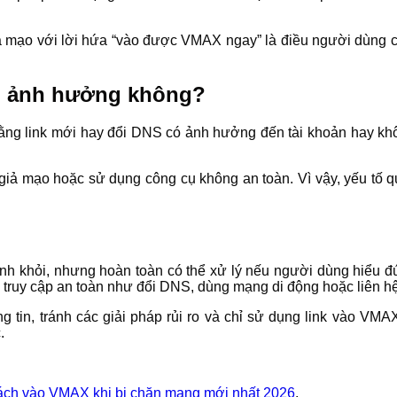
iả mạo với lời hứa “vào được VMAX ngay” là điều người dùng cần
có ảnh hưởng không?
ng link mới hay đổi DNS có ảnh hưởng đến tài khoản hay khôn
giả mạo hoặc sử dụng công cụ không an toàn. Vì vậy, yếu tố 
ánh khỏi, nhưng hoàn toàn có thể xử lý nếu người dùng hiểu 
 truy cập an toàn như đổi DNS, dùng mạng di động hoặc liên hệ
 tin, tránh các giải pháp rủi ro và chỉ sử dụng link vào VMAX
.
ch vào VMAX khi bị chặn mạng mới nhất 2026
.