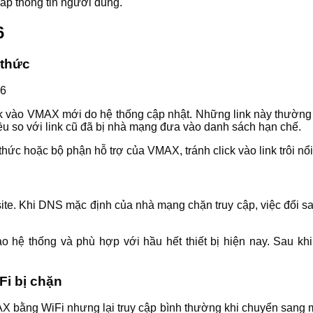
cắp thông tin người dùng.
6
 thức
 vào VMAX mới do hệ thống cập nhật. Những link này thường đượ
ều so với link cũ đã bị nhà mạng đưa vào danh sách hạn chế.
thức hoặc bộ phận hỗ trợ của VMAX, tránh click vào link trôi n
n
ebsite. Khi DNS mặc định của nhà mạng chặn truy cập, việc đổi 
 hệ thống và phù hợp với hầu hết thiết bị hiện nay. Sau khi đ
i bị chặn
AX bằng WiFi nhưng lại truy cập bình thường khi chuyển sang 