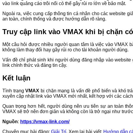
vào link quảng cáo trôi nổi có thể gây rủi ro lớn về bảo mật.
Ngoài ra, việc cung cấp thông tin cá nhân cho các website g
an toàn, chính thống và được hướng dẫn rõ ràng.
Truy cập link vào VMAX khi bị chặn 
Một câu hỏi được nhiều người quan tâm là việc vào VMAX bằ
không làm thay đổi hay gây rủi ro cho tài khoản người dùng.
Vấn đề chỉ phát sinh khi người dùng đăng nhập vào website 
link chính thức và đáng tin cậy.
Kết luận
Tình trạng
VMAX
bị chặn mạng là vấn đề phổ biến và khó tr
xuyên cập nhật link vào VMAX mới nhất, kết hợp với các cách
Quan trọng hơn hết, người dùng nên ưu tiên sự an toàn thông
VMAX sẽ trở nên đơn giản và không còn là trở ngại như trước
Nguồn
:
https://vmax-link.com/
Chuyên mục bài đăng:
Giải Trí
. Xem lại bài viết:
Hướng dẫn cá