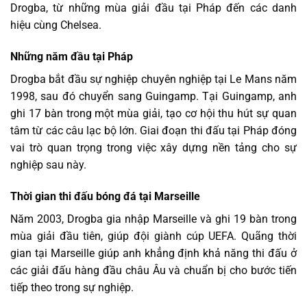
Drogba, từ những mùa giải đầu tại Pháp đến các danh
hiệu cùng Chelsea.
Những năm đầu tại Pháp
Drogba bắt đầu sự nghiệp chuyên nghiệp tại Le Mans năm
1998, sau đó chuyển sang Guingamp. Tại Guingamp, anh
ghi 17 bàn trong một mùa giải, tạo cơ hội thu hút sự quan
tâm từ các câu lạc bộ lớn. Giai đoạn thi đấu tại Pháp đóng
vai trò quan trọng trong việc xây dựng nền tảng cho sự
nghiệp sau này.
Thời gian thi đấu bóng đá tại Marseille
Năm 2003, Drogba gia nhập Marseille và ghi 19 bàn trong
mùa giải đầu tiên, giúp đội giành cúp UEFA. Quãng thời
gian tại Marseille giúp anh khẳng định khả năng thi đấu ở
các giải đấu hàng đầu châu Âu và chuẩn bị cho bước tiến
tiếp theo trong sự nghiệp.