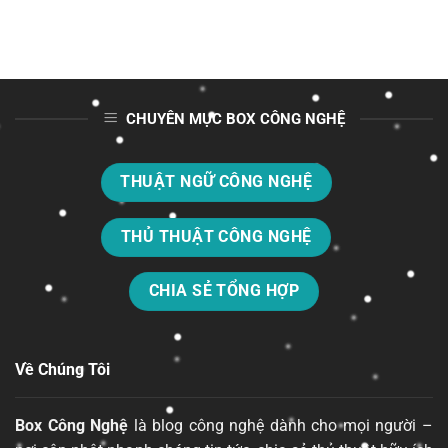
CHUYÊN MỤC BOX CÔNG NGHỆ
THUẬT NGỮ CÔNG NGHỆ
THỦ THUẬT CÔNG NGHỆ
CHIA SẺ TỔNG HỢP
Về Chúng Tôi
Box Công Nghệ
là blog công nghệ dành cho mọi người –