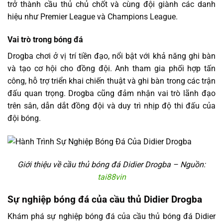
trở thành cầu thủ chủ chốt và cùng đội giành các danh
hiệu như Premier League và Champions League.
Vai trò trong bóng đá
Drogba chơi ở vị trí tiền đạo, nổi bật với khả năng ghi bàn
và tạo cơ hội cho đồng đội. Anh tham gia phối hợp tấn
công, hỗ trợ triển khai chiến thuật và ghi bàn trong các trận
đấu quan trọng. Drogba cũng đảm nhận vai trò lãnh đạo
trên sân, dẫn dắt đồng đội và duy trì nhịp độ thi đấu của
đội bóng.
Giới thiệu về cầu thủ bóng đá Didier Drogba – Nguồn:
tai88vin
Sự nghiệp bóng đá của cầu thủ Didier Drogba
Khám phá sự nghiệp bóng đá của cầu thủ bóng đá Didier