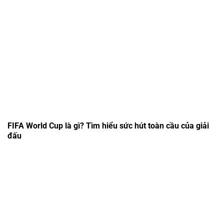
FIFA World Cup là gì? Tìm hiểu sức hút toàn cầu của giải
đấu