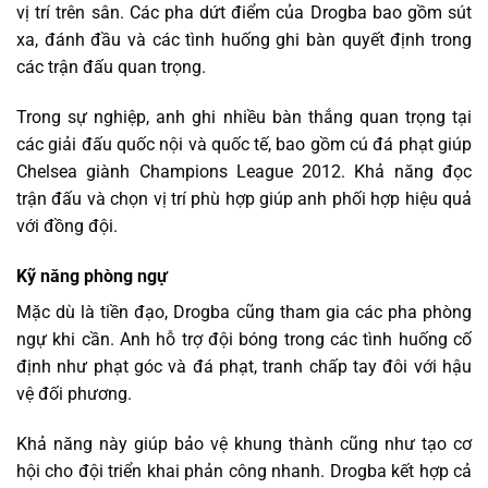
vị trí trên sân. Các pha dứt điểm của Drogba bao gồm sút
xa, đánh đầu và các tình huống ghi bàn quyết định trong
các trận đấu quan trọng.
Trong sự nghiệp, anh ghi nhiều bàn thắng quan trọng tại
các giải đấu quốc nội và quốc tế, bao gồm cú đá phạt giúp
Chelsea giành Champions League 2012. Khả năng đọc
trận đấu và chọn vị trí phù hợp giúp anh phối hợp hiệu quả
với đồng đội.
Kỹ năng phòng ngự
Mặc dù là tiền đạo, Drogba cũng tham gia các pha phòng
ngự khi cần. Anh hỗ trợ đội bóng trong các tình huống cố
định như phạt góc và đá phạt, tranh chấp tay đôi với hậu
vệ đối phương.
Khả năng này giúp bảo vệ khung thành cũng như tạo cơ
hội cho đội triển khai phản công nhanh. Drogba kết hợp cả