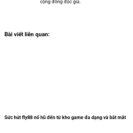
cộng đồng độc giả.
Bài viết liên quan:
Sức hút fly88 nổ hũ đến từ kho game đa dạng và bắt mắt