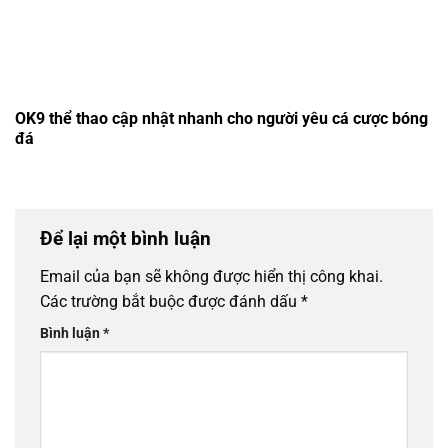
OK9 thể thao cập nhật nhanh cho người yêu cá cược bóng
đá
Để lại một bình luận
Email của bạn sẽ không được hiển thị công khai.
Các trường bắt buộc được đánh dấu
*
Bình luận
*