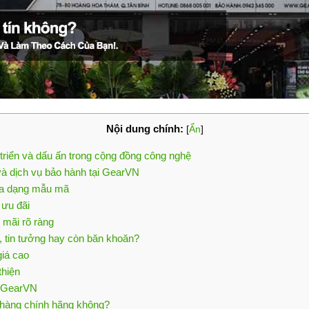
Nội dung chính:
[
Ẩn
]
 triển và dấu ấn trong cộng đồng công nghệ
và dịch vụ bảo hành tại GearVN
đa dạng mẫu mã
 ưu đãi
 mãi rõ ràng
, tin tưởng hay còn băn khoăn?
iá cao
thiện
ề GearVN
 hàng chính hãng không?