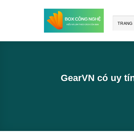
Bỏ
qua
nội
TRANG
dung
GearVN có uy tí