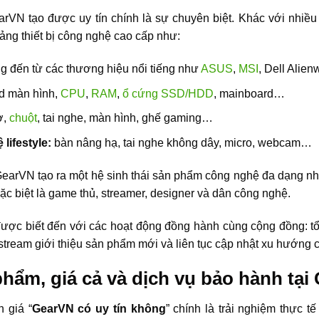
rVN tạo được uy tín chính là sự chuyên biệt. Khác với nhiều
ng thiết bị công nghệ cao cấp như:
 đến từ các thương hiệu nổi tiếng như
ASUS
,
MSI
, Dell Alie
rd màn hình,
CPU
,
RAM
,
ổ cứng SSD/HDD
, mainboard…
ơ,
chuột
, tai nghe, màn hình, ghế gaming…
lifestyle:
bàn nâng hạ, tai nghe không dây, micro, webcam…
 GearVN tạo ra một hệ sinh thái sản phẩm công nghệ đa dạng n
ặc biệt là game thủ, streamer, designer và dân công nghệ.
ợc biết đến với các hoạt động đồng hành cùng cộng đồng: tổ 
stream giới thiệu sản phẩm mới và liên tục cập nhật xu hướng c
hẩm, giá cả và dịch vụ bảo hành tại
h giá “
GearVN có uy tín không
” chính là trải nghiệm thực t