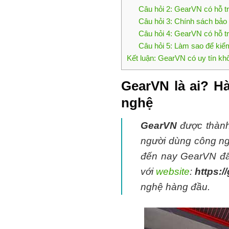
Câu hỏi 2: GearVN có hỗ t
Câu hỏi 3: Chính sách bảo
Câu hỏi 4: GearVN có hỗ t
Câu hỏi 5: Làm sao để kiể
Kết luận: GearVN có uy tín kh
GearVN là ai? Hà
nghệ
GearVN
được thành
người dùng công ng
đến nay GearVN đã
với
website
:
https:/
nghệ hàng đầu.