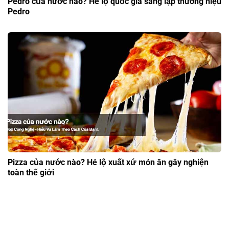
Pedro của nước nào? Hé lộ quốc gia sáng lập thương hiệu
Pedro
Pizza của nước nào? Hé lộ xuất xứ món ăn gây nghiện
toàn thế giới