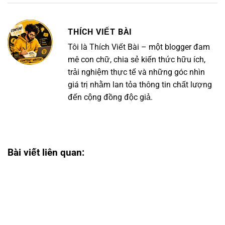
THÍCH VIẾT BÀI
Tôi là Thích Viết Bài – một blogger đam
mê con chữ, chia sẻ kiến thức hữu ích,
trải nghiệm thực tế và những góc nhìn
giá trị nhằm lan tỏa thông tin chất lượng
đến cộng đồng độc giả.
Bài viết liên quan: