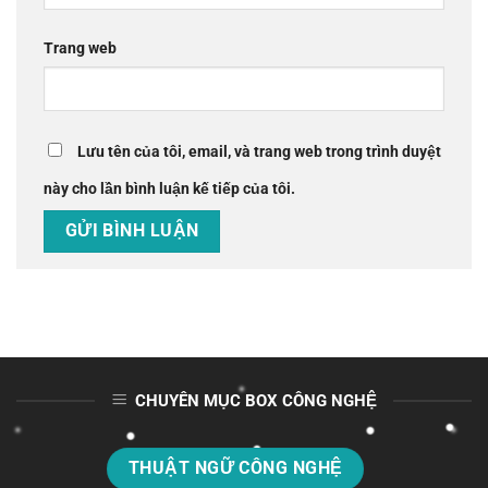
Trang web
Lưu tên của tôi, email, và trang web trong trình duyệt
này cho lần bình luận kế tiếp của tôi.
CHUYÊN MỤC BOX CÔNG NGHỆ
THUẬT NGỮ CÔNG NGHỆ