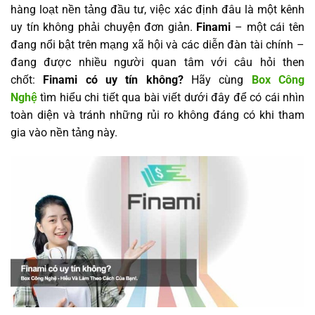
hàng loạt nền tảng đầu tư, việc xác định đâu là một kênh
uy tín không phải chuyện đơn giản.
Finami
– một cái tên
đang nổi bật trên mạng xã hội và các diễn đàn tài chính –
đang được nhiều người quan tâm với câu hỏi then
chốt:
Finami có uy tín không?
Hãy cùng
Box Công
Nghệ
tìm hiểu chi tiết qua bài viết dưới đây để có cái nhìn
toàn diện và tránh những rủi ro không đáng có khi tham
gia vào nền tảng này.