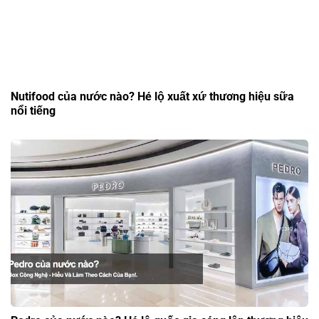
Nutifood của nước nào? Hé lộ xuất xứ thương hiệu sữa
nổi tiếng