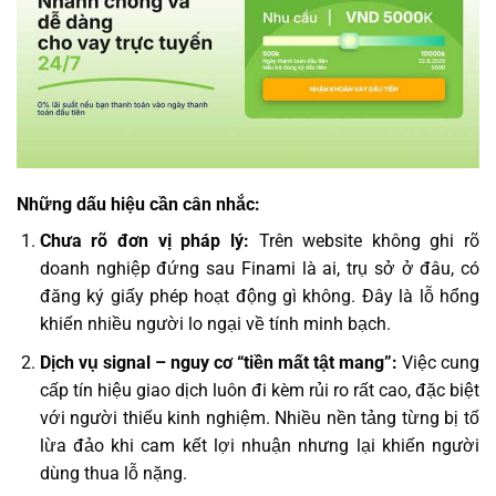
Những dấu hiệu cần cân nhắc:
Chưa rõ đơn vị pháp lý:
Trên website không ghi rõ
doanh nghiệp đứng sau Finami là ai, trụ sở ở đâu, có
đăng ký giấy phép hoạt động gì không. Đây là lỗ hổng
khiến nhiều người lo ngại về tính minh bạch.
Dịch vụ signal – nguy cơ “tiền mất tật mang”:
Việc cung
cấp tín hiệu giao dịch luôn đi kèm rủi ro rất cao, đặc biệt
với người thiếu kinh nghiệm. Nhiều nền tảng từng bị tố
lừa đảo khi cam kết lợi nhuận nhưng lại khiến người
dùng thua lỗ nặng.