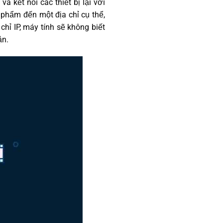
và kết nối các thiết bị lại với
 phẩm đến một địa chỉ cụ thể,
hỉ IP, máy tính sẽ không biết
ận.