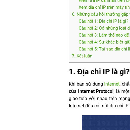
Kiểm tra IP cá nhân trên đi
Xem địa chỉ IP trên máy 
6. Những câu hỏi thường gặp v
Câu hỏi 1: Địa chỉ IP là gì?
Câu hỏi 2: Có những loại đ
Câu hỏi 3: Làm thế nào để 
Câu hỏi 4: Sự khác biệt giữ
Câu hỏi 5: Tại sao địa chỉ 
7. Kết luận
1. Địa chỉ IP là gì?
Khi bạn sử dụng
Internet
, chắ
của Internet Protocol
, là mộ
giao tiếp với nhau trên mạng
Internet đều có một địa chỉ IP