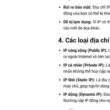
Rủi ro bảo mật:
Địa chỉ I
động của bạn có thể bị theo
Dễ bị lạm dụng:
Vì IP có t
các mối đe dọa khác.
4. Các loại địa chỉ
IP công cộng (Public IP):
ra ngoài Internet và liên l
IP cá nhân (Private IP):
Là
nhân không thể truy cập ra
IP tĩnh (Static IP):
Là địa 
máy chủ, giúp người dùng 
IP động (Dynamic IP):
Địa
thường cấp IP động cho ngư