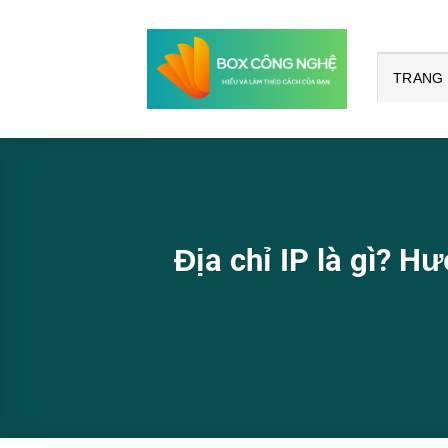
Bỏ
qua
nội
TRANG
dung
Địa chỉ IP là gì? H