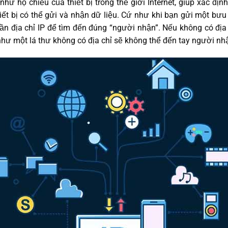
như hộ chiếu của thiết bị trong thế giới Internet, giúp xác định 
hiết bị có thể gửi và nhận dữ liệu. Cứ như khi bạn gửi một bưu
ần địa chỉ IP để tìm đến đúng “người nhận”. Nếu không có địa c
như một lá thư không có địa chỉ sẽ không thể đến tay người nh