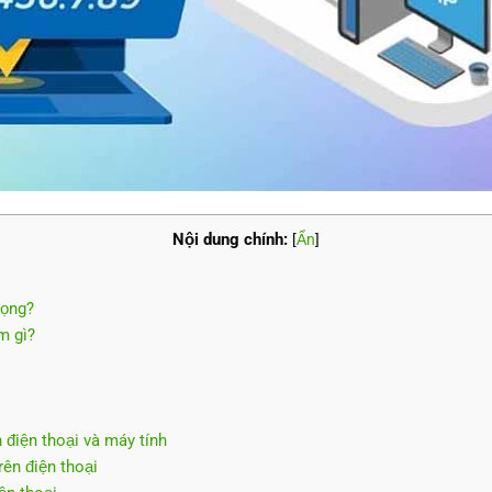
Nội dung chính:
[
Ẩn
]
rọng?
m gì?
n điện thoại và máy tính
rên điện thoại