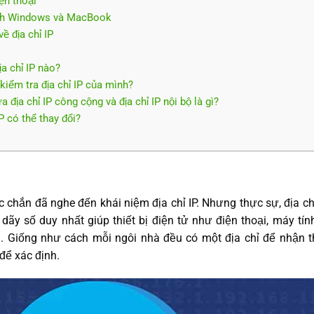
ện thoại
tính Windows và MacBook
ề địa chỉ IP
ịa chỉ IP nào?
kiểm tra địa chỉ IP của mình?
a địa chỉ IP công cộng và địa chỉ IP nội bộ là gì?
IP có thể thay đổi?
c chắn đã nghe đến khái niệm địa chỉ IP. Nhưng thực sự, địa chỉ
t dãy số duy nhất giúp thiết bị điện tử như điện thoại, máy t
. Giống như cách mỗi ngôi nhà đều có một địa chỉ để nhận thư
 để xác định.