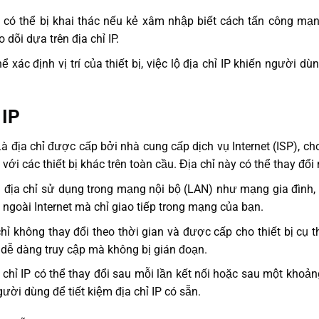
P có thể bị khai thác nếu kẻ xâm nhập biết cách tấn công mạ
 dõi dựa trên địa chỉ IP.
hể xác định vị trí của thiết bị, việc lộ địa chỉ IP khiến người d
 IP
Là địa chỉ được cấp bởi nhà cung cấp dịch vụ Internet (ISP), cho
ạc với các thiết bị khác trên toàn cầu. Địa chỉ này có thể thay đổ
 địa chỉ sử dụng trong mạng nội bộ (LAN) như mạng gia đình, 
 ngoài Internet mà chỉ giao tiếp trong mạng của bạn.
chỉ không thay đổi theo thời gian và được cấp cho thiết bị cụ th
dễ dàng truy cập mà không bị gián đoạn.
 chỉ IP có thể thay đổi sau mỗi lần kết nối hoặc sau một khoản
ời dùng để tiết kiệm địa chỉ IP có sẵn.