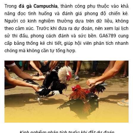
Trong
đá gà Campuchia
, thành công phụ thuộc vào khả
năng đọc tình huống và đánh giá phong độ chiến kê.
Người có kinh nghiệm thường dựa trên dữ liệu, không
theo cảm xúc. Trước khi đưa ra dự đoán, nên xem lại lịch
sử thi đấu, phong cách đánh và sức bền. GA6789 cung
cấp bảng thống kê chi tiết, giúp hội viên phân tích nhanh
chóng mà không cần tự tổng hợp.
Kinh nghiệm phân tích trước khi đặt dự đoán