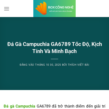
Bỏ
qua
nội
dung
Đá Gà Campuchia GA6789 Tốc Độ, Kịch
Tính Và Minh Bạch
ĐĂNG VÀO
THÁNG 10 30, 2025
BỞI
THÍCH VIẾT BÀI
Đá gà Campuchia
GA6789 đã trở thành điểm đến giải trí