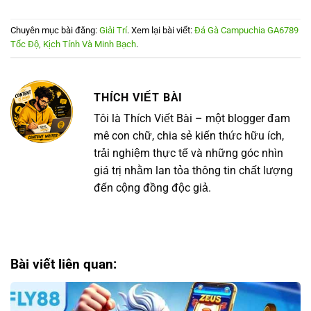
Chuyên mục bài đăng:
Giải Trí
. Xem lại bài viết:
Đá Gà Campuchia GA6789
Tốc Độ, Kịch Tính Và Minh Bạch
.
THÍCH VIẾT BÀI
Tôi là Thích Viết Bài – một blogger đam
mê con chữ, chia sẻ kiến thức hữu ích,
trải nghiệm thực tế và những góc nhìn
giá trị nhằm lan tỏa thông tin chất lượng
đến cộng đồng độc giả.
Bài viết liên quan: