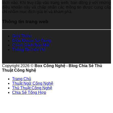
lệch nào. Khi truy cập vào trang web, bạn đồng ý với những
điều khoản này và chấp nhận các thông tin được cung cấp
chỉ nhằm mục đích giải trí và khám phá.
Thông tin trang web
Giới Thiệu
Điều Khoản Sử Dụng
Chính Sách Bảo Mật
Thông Tin Liên Hệ
Copyright 2026 ©
Box Công Nghệ - Blog Chia Sẻ Thủ
Thuật Công Nghệ
Trang Chủ
Thuật Ngữ Công Nghệ
Thủ Thuật Công Nghệ
Chia Sẻ Tổng Hợp