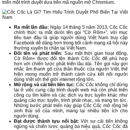
triển một trình duyệt dựa trên mã nguồn mở Chromium.
Ra mắt lần đầu:
Ngày 14 tháng 5 năm 2013, Cốc Cốc
chính thức ra mắt dưới tên gọi “Cờ Rôm+”, với mục
tiêu ban đầu là giúp người dùng Việt Nam truy cập
Facebook dễ dàng hơn trong bối cảnh mạng xã hội này
thường xuyên bị chặn tại Việt Nam.
Đổi tên và phát triển:
Sau một thời gian hoạt động,
Cờ Rôm+ được đổi tên thành Cốc Cốc để phù hợp
hơn với chiến lược phát triển lâu dài. Tên gọi này gợi
nhắc âm thanh gõ cửa thân thuộc của người Việt, thể
hiện mong muốn trở thành cánh cửa kết nối người
dùng Việt với thế giới internet rộng lớn.
Mở rộng và cải tiến liên tục:
Cốc Cốc không chỉ dừng
lại ở việc cung cấp trình duyệt web mà còn phát triển
công cụ tìm kiếm và các dịch vụ trực tuyến khác như
quảng cáo trực tuyến, trình phát nhạc, và trang tin tức.
Những bước phát triển này giúp Cốc Cốc mở rộng hệ
sinh thái số của mình, mang lại nhiều tiện ích cho
người dùng.
Đạt được thành tựu nổi bật:
Với sự cải tiến không
ngừng và chiến lược quảng bá hiệu quả, Cốc Cốc đã