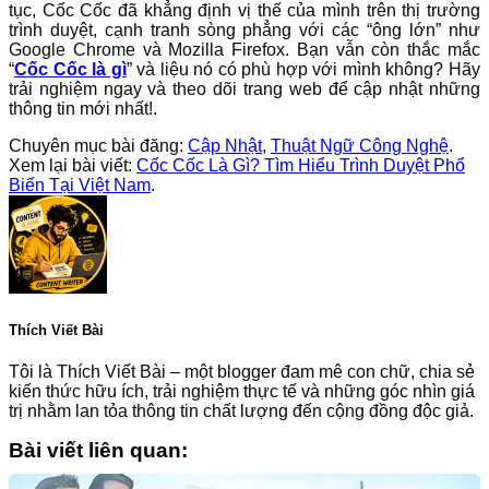
tục, Cốc Cốc đã khẳng định vị thế của mình trên thị trường
trình duyệt, cạnh tranh sòng phẳng với các “ông lớn” như
Google Chrome và Mozilla Firefox. Bạn vẫn còn thắc mắc
“
Cốc Cốc là gì
” và liệu nó có phù hợp với mình không? Hãy
trải nghiệm ngay và theo dõi trang web để cập nhật những
thông tin mới nhất!.
Chuyên mục bài đăng:
Cập Nhật
,
Thuật Ngữ Công Nghệ
.
Xem lại bài viết:
Cốc Cốc Là Gì? Tìm Hiểu Trình Duyệt Phổ
Biến Tại Việt Nam
.
Thích Viết Bài
Tôi là Thích Viết Bài – một blogger đam mê con chữ, chia sẻ
kiến thức hữu ích, trải nghiệm thực tế và những góc nhìn giá
trị nhằm lan tỏa thông tin chất lượng đến cộng đồng độc giả.
Bài viết liên quan: