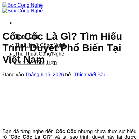
Bỏ
qua
nội
dung
Cốc Cốc Là Gì? Tìm Hiểu
Trang Chủ
Trình Duyệt Phổ Biến Tại
Thuật Ngữ Công Nghệ
Thủ Thuật Công Nghệ
Việt Nam
Chia Sẻ Tổng Hợp
Đăng vào
Tháng 6 15, 2026
bởi
Thích Viết Bài
Bạn đã từng nghe đến
Cốc Cốc
nhưng chưa thực sự hiểu
rõ “
Cốc Cốc Là Gì?
” và tại sao trình duyệt này lại được