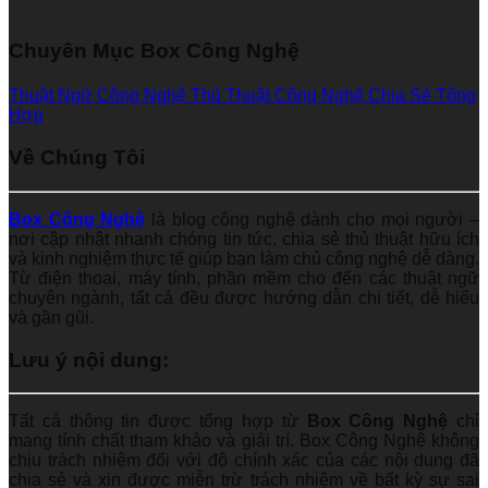
Chuyên Mục Box Công Nghệ
Thuật Ngữ Công Nghệ
Thủ Thuật Công Nghệ
Chia Sẻ Tổng
Hợp
Về Chúng Tôi
Box Công Nghệ
là blog công nghệ dành cho mọi người –
nơi cập nhật nhanh chóng tin tức, chia sẻ thủ thuật hữu ích
và kinh nghiệm thực tế giúp bạn làm chủ công nghệ dễ dàng.
Từ điện thoại, máy tính, phần mềm cho đến các thuật ngữ
chuyên ngành, tất cả đều được hướng dẫn chi tiết, dễ hiểu
và gần gũi.
Lưu ý nội dung:
Tất cả thông tin được tổng hợp từ
Box Công Nghệ
chỉ
mang tính chất tham khảo và giải trí. Box Công Nghệ không
chịu trách nhiệm đối với độ chính xác của các nội dung đã
chia sẻ và xin được miễn trừ trách nhiệm về bất kỳ sự sai