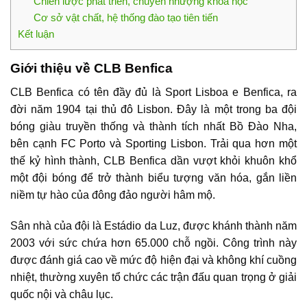
Chiến lược phát triển, chuyển nhượng khoa học
Cơ sở vật chất, hệ thống đào tạo tiên tiến
Kết luận
Giới thiệu về CLB Benfica
CLB Benfica có tên đầy đủ là Sport Lisboa e Benfica, ra
đời năm 1904 tại thủ đô Lisbon. Đây là một trong ba đội
bóng giàu truyền thống và thành tích nhất Bồ Đào Nha,
bên cạnh FC Porto và Sporting Lisbon. Trải qua hơn một
thế kỷ hình thành, CLB Benfica dần vượt khỏi khuôn khổ
một đội bóng để trở thành biểu tượng văn hóa, gắn liền
niềm tự hào của đông đảo người hâm mộ.
Sân nhà của đội là Estádio da Luz, được khánh thành năm
2003 với sức chứa hơn 65.000 chỗ ngồi. Công trình này
được đánh giá cao về mức độ hiện đại và không khí cuồng
nhiệt, thường xuyên tổ chức các trận đấu quan trọng ở giải
quốc nội và châu lục.