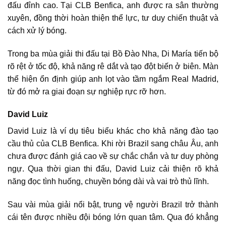
đấu đỉnh cao. Tại CLB Benfica, anh được ra sân thường
xuyên, đồng thời hoàn thiện thể lực, tư duy chiến thuật và
cách xử lý bóng.
Trong ba mùa giải thi đấu tại Bồ Đào Nha, Di María tiến bộ
rõ rệt ở tốc độ, khả năng rê dắt và tạo đột biến ở biên. Màn
thể hiện ổn định giúp anh lọt vào tầm ngắm Real Madrid,
từ đó mở ra giai đoạn sự nghiệp rực rỡ hơn.
David Luiz
David Luiz là ví dụ tiêu biểu khác cho khả năng đào tạo
cầu thủ của CLB Benfica. Khi rời Brazil sang châu Âu, anh
chưa được đánh giá cao về sự chắc chắn và tư duy phòng
ngự. Qua thời gian thi đấu, David Luiz cải thiện rõ khả
năng đọc tình huống, chuyền bóng dài và vai trò thủ lĩnh.
Sau vài mùa giải nổi bật, trung vệ người Brazil trở thành
cái tên được nhiều đội bóng lớn quan tâm. Qua đó khẳng