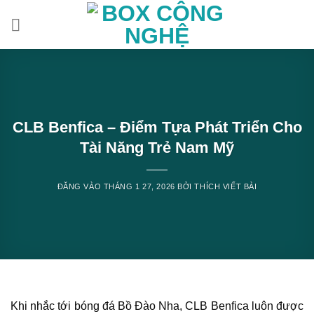
Bỏ
qua
nội
dung
CLB Benfica – Điểm Tựa Phát Triển Cho
Tài Năng Trẻ Nam Mỹ
ĐĂNG VÀO
THÁNG 1 27, 2026
BỞI
THÍCH VIẾT BÀI
Khi nhắc tới bóng đá Bồ Đào Nha, CLB Benfica luôn được