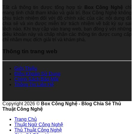
Tất cả thông tin được tổng hợp từ
Box Công Nghệ
chỉ
mang tính chất tham khảo và giải trí. Box Công Nghệ không
chịu trách nhiệm đối với độ chính xác của các nội dung đã
chia sẻ và xin được miễn trừ trách nhiệm về bất kỳ sự sai
lệch nào. Khi truy cập vào trang web, bạn đồng ý với những
điều khoản này và chấp nhận các thông tin được cung cấp
chỉ nhằm mục đích giải trí và khám phá.
Thông tin trang web
Giới Thiệu
Điều Khoản Sử Dụng
Chính Sách Bảo Mật
Thông Tin Liên Hệ
Copyright 2026 ©
Box Công Nghệ - Blog Chia Sẻ Thủ
Thuật Công Nghệ
Trang Chủ
Thuật Ngữ Công Nghệ
Thủ Thuật Công Nghệ