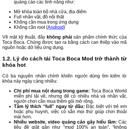
quảng cáo các tính năng như:
Mở khóa toàn bộ nhà cửa, địa điểm
Full nhân vật, đồ nội thất
Không cần mua trong ứng dụng
Không cần root (
Android
)
Về mặt kỹ thuật, đây
không phải
sản phẩm chính thức của
Toca Boca. Chúng được tạo ra bằng cách can thiệp vào mã
nguồn hoặc dữ liệu ứng dụng.
1.2. Lý do cách tải Toca Boca Mod trở thành từ
khóa hot
Có ba nguyên nhân chính khiến người dùng tìm kiếm từ
khóa này ngày càng nhiều:
Chi phí mua nội dung trong game:
Toca Boca World
miễn phí tải về, nhưng để có nhiều nhà và nhân vật,
người chơi cần mua thêm gói mở rộng.
Tâm lý thích “full” ngay từ đầu:
Đặc biệt với trẻ em
hoặc phụ huynh, việc có sẵn mọi thứ giúp chơi thoải
mái hơn.
Nhiều website, video quảng cáo gây hiểu lầm:
Các
tiêu đề giật gân như “mod 100% an toàn”, “không