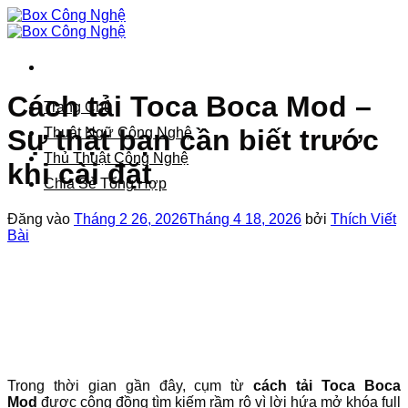
Bỏ
qua
nội
dung
Cách tải Toca Boca Mod –
Trang Chủ
Sự thật bạn cần biết trước
Thuật Ngữ Công Nghệ
Thủ Thuật Công Nghệ
khi cài đặt
Chia Sẻ Tổng Hợp
Đăng vào
Tháng 2 26, 2026
Tháng 4 18, 2026
bởi
Thích Viết
Bài
Trong thời gian gần đây, cụm từ
cách tải Toca Boca
Mod
được cộng đồng tìm kiếm rầm rộ vì lời hứa mở khóa full