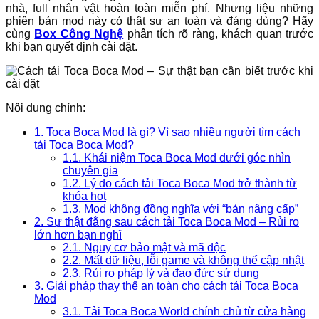
nhà, full nhân vật hoàn toàn miễn phí. Nhưng liệu những
phiên bản mod này có thật sự an toàn và đáng dùng? Hãy
cùng
Box Công Nghệ
phân tích rõ ràng, khách quan trước
khi bạn quyết định cài đặt.
Nội dung chính:
1. Toca Boca Mod là gì? Vì sao nhiều người tìm cách
tải Toca Boca Mod?
1.1. Khái niệm Toca Boca Mod dưới góc nhìn
chuyên gia
1.2. Lý do cách tải Toca Boca Mod trở thành từ
khóa hot
1.3. Mod không đồng nghĩa với “bản nâng cấp”
2. Sự thật đằng sau cách tải Toca Boca Mod – Rủi ro
lớn hơn bạn nghĩ
2.1. Nguy cơ bảo mật và mã độc
2.2. Mất dữ liệu, lỗi game và không thể cập nhật
2.3. Rủi ro pháp lý và đạo đức sử dụng
3. Giải pháp thay thế an toàn cho cách tải Toca Boca
Mod
3.1. Tải Toca Boca World chính chủ từ cửa hàng