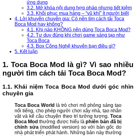
ứng dụng
3.2. Mở khóa nội dung hợp pháp nhưng tiết kiệm
3.3. Khôi phục mua hàng – “vũ khí” ít người biết
4. Lời khuyên chuyên gia: Có nên tìm cách tải Toca
Boca Mod hay không?
4.1. Khi nào KHÔNG nên dùng Toca Boca Mod?
4.2. Tư duy đúng khi chơi game sáng tạo như
Toca Boca
4.3. Box Công Nghệ khuyên bạn điều gì?
5. Kết luận
1. Toca Boca Mod là gì? Vì sao nhiều
người tìm cách tải Toca Boca Mod?
1.1. Khái niệm Toca Boca Mod dưới góc nhìn
chuyên gia
Toca Boca World
là trò chơi mô phỏng sáng tạo
nổi tiếng, cho phép người chơi xây nhà, tạo nhân
vật và kể câu chuyện theo trí tưởng tượng.
Toca
Boca Mod
thường được hiểu là
phiên bản đã bị
chỉnh sửa
(modified version) so với bản gốc do
nhà phát triển phát hành. Những bản này thường