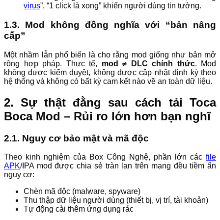
virus
”, “1 click là xong” khiến người dùng tin tưởng.
1.3. Mod không đồng nghĩa với “bản nâng
cấp”
Một nhầm lẫn phổ biến là cho rằng mod giống như bản mở
rộng hợp pháp. Thực tế,
mod ≠ DLC chính thức
. Mod
không được kiểm duyệt, không được cập nhật định kỳ theo
hệ thống và không có bất kỳ cam kết nào về an toàn dữ liệu.
2. Sự thật đằng sau cách tải Toca
Boca Mod – Rủi ro lớn hơn bạn nghĩ
2.1. Nguy cơ bảo mật và mã độc
Theo kinh nghiệm của Box Công Nghệ, phần lớn các
file
APK
/IPA mod được chia sẻ tràn lan trên mạng đều tiềm ẩn
nguy cơ:
Chèn mã độc (malware, spyware)
Thu thập dữ liệu người dùng (thiết bị, vị trí, tài khoản)
Tự động cài thêm ứng dụng rác