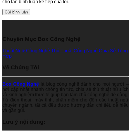
cho lần bình luận kế tiếp của tôi.
Chuyên Mục Box Công Nghệ
Thuật Ngữ Công Nghệ
Thủ Thuật Công Nghệ
Chia Sẻ Tổng
Hợp
Về Chúng Tôi
Box Công Nghệ
là blog công nghệ dành cho mọi người –
nơi cập nhật nhanh chóng tin tức, chia sẻ thủ thuật hữu ích
và kinh nghiệm thực tế giúp bạn làm chủ công nghệ dễ dàng.
Từ điện thoại, máy tính, phần mềm cho đến các thuật ngữ
chuyên ngành, tất cả đều được hướng dẫn chi tiết, dễ hiểu
và gần gũi.
Lưu ý nội dung: