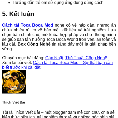
Hướng dẫn trẻ em sử dụng ứng dụng đúng cách
5. Kết luận
Cách tải Toca Boca Mod
nghe có vẻ hấp dẫn, nhưng ẩn
chứa nhiều rủi ro về bảo mật, dữ liệu và trải nghiệm. Lựa
chọn bản chính chủ, mở khóa hợp pháp và chơi thông minh
sẽ giúp bạn tận hưởng Toca Boca World trọn vẹn, an toàn và
lâu dài.
Box Công Nghệ
tin rằng đây mới là giải pháp bền
vững.
Chuyên mục bài đăng:
Cập Nhật
,
Thủ Thuật Công Nghệ
.
Xem lại bài viết:
Cách tải Toca Boca Mod – Sự thật bạn cần
biết trước khi cài đặt
.
Thích Viết Bài
Tôi là Thích Viết Bài – một blogger đam mê con chữ, chia sẻ
kiến thức hữu ích, trải nghiệm thực tế và những góc nhìn giá