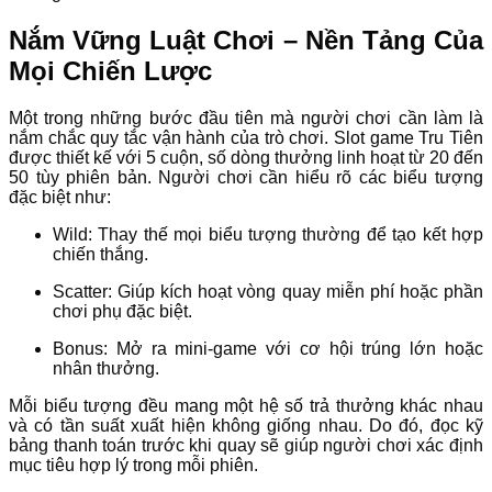
Nắm Vững Luật Chơi – Nền Tảng Của
Mọi Chiến Lược
Một trong những bước đầu tiên mà người chơi cần làm là
nắm chắc quy tắc vận hành của trò chơi. Slot game Tru Tiên
được thiết kế với 5 cuộn, số dòng thưởng linh hoạt từ 20 đến
50 tùy phiên bản. Người chơi cần hiểu rõ các biểu tượng
đặc biệt như:
Wild: Thay thế mọi biểu tượng thường để tạo kết hợp
chiến thắng.
Scatter: Giúp kích hoạt vòng quay miễn phí hoặc phần
chơi phụ đặc biệt.
Bonus: Mở ra mini-game với cơ hội trúng lớn hoặc
nhân thưởng.
Mỗi biểu tượng đều mang một hệ số trả thưởng khác nhau
và có tần suất xuất hiện không giống nhau. Do đó, đọc kỹ
bảng thanh toán trước khi quay sẽ giúp người chơi xác định
mục tiêu hợp lý trong mỗi phiên.