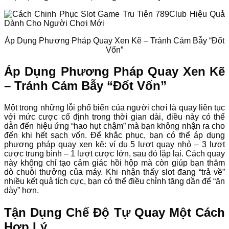
Áp Dụng Phương Pháp Quay Xen Kẽ – Tránh Cảm Bẫy “Đốt
Vốn”
Áp Dụng Phương Pháp Quay Xen Kẽ
– Tránh Cảm Bẫy “Đốt Vốn”
Một trong những lỗi phổ biến của người chơi là quay liên tục
với mức cược cố định trong thời gian dài, điều này có thể
dẫn đến hiệu ứng “hao hụt chậm” mà bạn không nhận ra cho
đến khi hết sạch vốn. Để khắc phục, bạn có thể áp dụng
phương pháp quay xen kẽ: ví dụ 5 lượt quay nhỏ – 3 lượt
cược trung bình – 1 lượt cược lớn, sau đó lặp lại. Cách quay
này không chỉ tạo cảm giác hồi hộp mà còn giúp bạn thăm
dò chuỗi thưởng của máy. Khi nhận thấy slot đang “trả về”
nhiều kết quả tích cực, bạn có thể điều chỉnh tăng dần để “ăn
dày” hơn.
Tận Dụng Chế Độ Tự Quay Một Cách
Hợp Lý