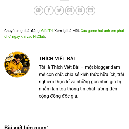
Chuyên mục bài đăng:
Giải Trí
. Xem lại bài viết:
Các game hot anh em phải
chơi ngay khi vào HitClub
.
THÍCH VIẾT BÀI
Tôi là Thích Viết Bài – một blogger đam
mê con chữ, chia sẻ kiến thức hữu ích, trải
nghiệm thực tế và những góc nhìn giá trị
nhằm lan tỏa thông tin chất lượng đến
cộng đồng độc giả.
Bài viết liên quan: