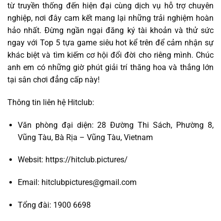
từ truyền thống đến hiện đại cùng dịch vụ hỗ trợ chuyên
nghiệp, nơi đây cam kết mang lại những trải nghiệm hoàn
hảo nhất. Đừng ngần ngại đăng ký tài khoản và thử sức
ngay với Top 5 tựa game siêu hot kể trên để cảm nhận sự
khác biệt và tìm kiếm cơ hội đổi đời cho riêng mình. Chúc
anh em có những giờ phút giải trí thăng hoa và thắng lớn
tại sân chơi đẳng cấp này!
Thông tin liên hệ Hitclub:
Văn phòng đại diện: 28 Đường Thi Sách, Phường 8,
Vũng Tàu, Bà Rịa – Vũng Tàu, Vietnam
Websit: https://hitclub.pictures/
Email: hitclubpictures@gmail.com
Tổng đài: 1900 6698