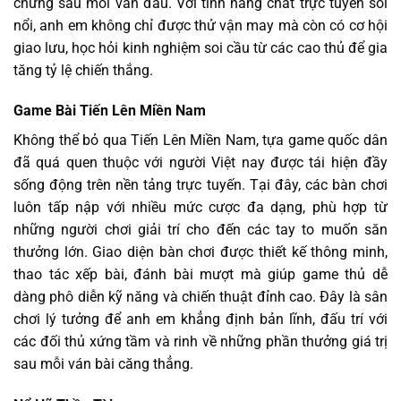
chứng sau mỗi ván đấu. Với tính năng chat trực tuyến sôi
nổi, anh em không chỉ được thử vận may mà còn có cơ hội
giao lưu, học hỏi kinh nghiệm soi cầu từ các cao thủ để gia
tăng tỷ lệ chiến thắng.
Game Bài Tiến Lên Miền Nam
Không thể bỏ qua Tiến Lên Miền Nam, tựa game quốc dân
đã quá quen thuộc với người Việt nay được tái hiện đầy
sống động trên nền tảng trực tuyến. Tại đây, các bàn chơi
luôn tấp nập với nhiều mức cược đa dạng, phù hợp từ
những người chơi giải trí cho đến các tay to muốn săn
thưởng lớn. Giao diện bàn chơi được thiết kế thông minh,
thao tác xếp bài, đánh bài mượt mà giúp game thủ dễ
dàng phô diễn kỹ năng và chiến thuật đỉnh cao. Đây là sân
chơi lý tưởng để anh em khẳng định bản lĩnh, đấu trí với
các đối thủ xứng tầm và rinh về những phần thưởng giá trị
sau mỗi ván bài căng thẳng.