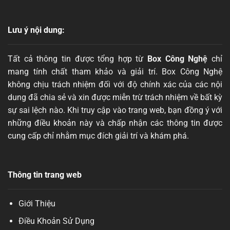
Lưu ý nội dung:
Tất cả thông tin được tổng hợp từ
Box Công Nghệ
chỉ
mang tính chất tham khảo và giải trí. Box Công Nghệ
không chịu trách nhiệm đối với độ chính xác của các nội
dung đã chia sẻ và xin được miễn trừ trách nhiệm về bất kỳ
sự sai lệch nào. Khi truy cập vào trang web, bạn đồng ý với
những điều khoản này và chấp nhận các thông tin được
cung cấp chỉ nhằm mục đích giải trí và khám phá.
Thông tin trang web
Giới Thiệu
Điều Khoản Sử Dụng