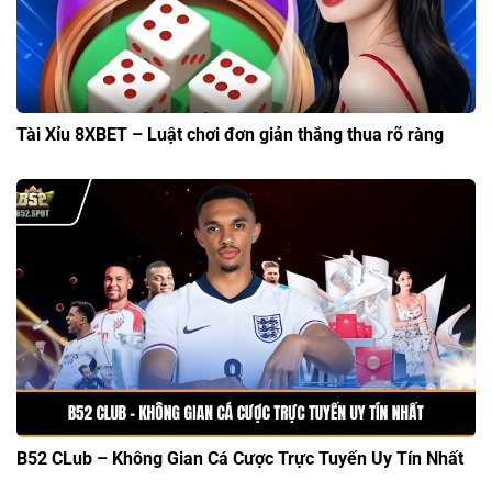
Tài Xỉu 8XBET – Luật chơi đơn giản thắng thua rõ ràng
B52 CLub – Không Gian Cá Cược Trực Tuyến Uy Tín Nhất