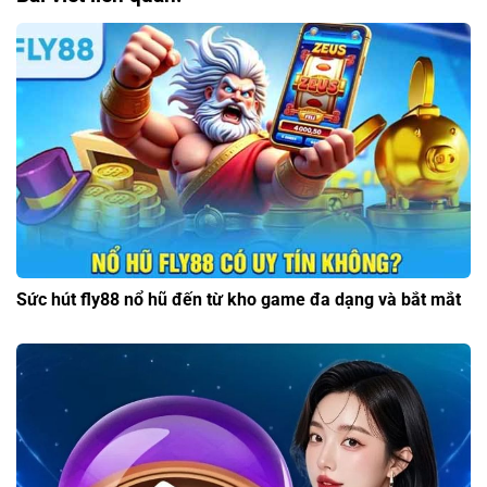
Sức hút fly88 nổ hũ đến từ kho game đa dạng và bắt mắt