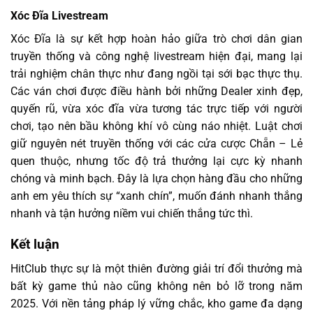
Xóc Đĩa Livestream
Xóc Đĩa là sự kết hợp hoàn hảo giữa trò chơi dân gian
truyền thống và công nghệ livestream hiện đại, mang lại
trải nghiệm chân thực như đang ngồi tại sới bạc thực thụ.
Các ván chơi được điều hành bởi những Dealer xinh đẹp,
quyến rũ, vừa xóc đĩa vừa tương tác trực tiếp với người
chơi, tạo nên bầu không khí vô cùng náo nhiệt. Luật chơi
giữ nguyên nét truyền thống với các cửa cược Chẵn – Lẻ
quen thuộc, nhưng tốc độ trả thưởng lại cực kỳ nhanh
chóng và minh bạch. Đây là lựa chọn hàng đầu cho những
anh em yêu thích sự “xanh chín”, muốn đánh nhanh thắng
nhanh và tận hưởng niềm vui chiến thắng tức thì.
Kết luận
HitClub thực sự là một thiên đường giải trí đổi thưởng mà
bất kỳ game thủ nào cũng không nên bỏ lỡ trong năm
2025. Với nền tảng pháp lý vững chắc, kho game đa dạng