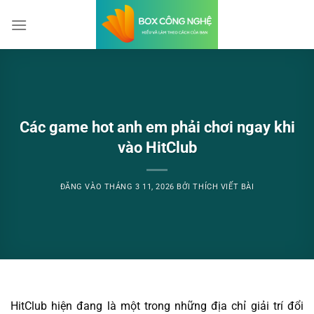
Bỏ
qua
nội
dung
Các game hot anh em phải chơi ngay khi
vào HitClub
ĐĂNG VÀO
THÁNG 3 11, 2026
BỞI
THÍCH VIẾT BÀI
HitClub hiện đang là một trong những địa chỉ giải trí đổi