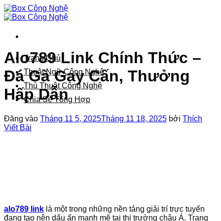
Bỏ
qua
nội
dung
Alo789 Link Chính Thức –
Trang Chủ
Đá Gà Gay Cấn, Thưởng
Thuật Ngữ Công Nghệ
Thủ Thuật Công Nghệ
Hấp Dẫn
Chia Sẻ Tổng Hợp
Đăng vào
Tháng 11 5, 2025
Tháng 11 18, 2025
bởi
Thích
Viết Bài
alo789 link
là một trong những nền tảng giải trí trực tuyến
đang tạo nên dấu ấn mạnh mẽ tại thị trường châu Á. Trang