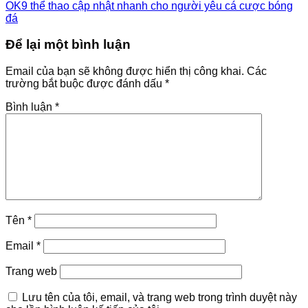
OK9 thể thao cập nhật nhanh cho người yêu cá cược bóng
đá
Để lại một bình luận
Email của bạn sẽ không được hiển thị công khai.
Các
trường bắt buộc được đánh dấu
*
Bình luận
*
Tên
*
Email
*
Trang web
Lưu tên của tôi, email, và trang web trong trình duyệt này