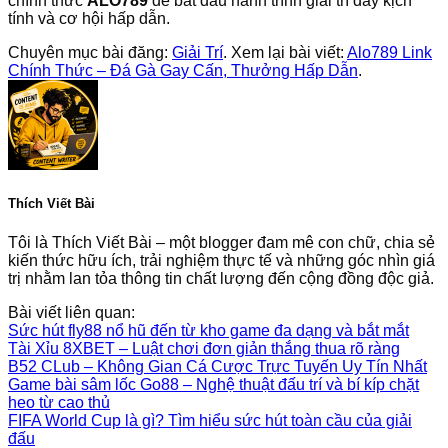
chính thức
ALO789
để bắt đầu hành trình giải trí đầy kịch
tính và cơ hội hấp dẫn.
Chuyên mục bài đăng:
Giải Trí
. Xem lại bài viết:
Alo789 Link
Chính Thức – Đá Gà Gay Cấn, Thưởng Hấp Dẫn
.
Thích Viết Bài
Tôi là Thích Viết Bài – một blogger đam mê con chữ, chia sẻ
kiến thức hữu ích, trải nghiệm thực tế và những góc nhìn giá
trị nhằm lan tỏa thông tin chất lượng đến cộng đồng độc giả.
Bài viết liên quan:
Sức hút fly88 nổ hũ đến từ kho game đa dạng và bắt mắt
Tài Xỉu 8XBET – Luật chơi đơn giản thắng thua rõ ràng
B52 CLub – Không Gian Cá Cược Trực Tuyến Uy Tín Nhất
Game bài sâm lốc Go88 – Nghệ thuật đấu trí và bí kíp chặt
heo từ cao thủ
FIFA World Cup là gì? Tìm hiểu sức hút toàn cầu của giải
đấu