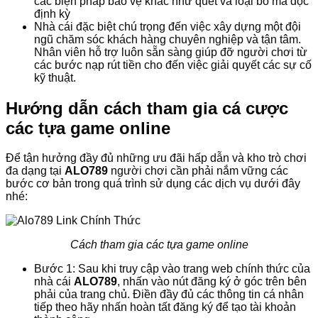
các biện pháp bảo vệ khác như quét và loại bỏ mã độc
định kỳ
Nhà cái đặc biệt chú trọng đến việc xây dựng một đội
ngũ chăm sóc khách hàng chuyên nghiệp và tận tâm.
Nhân viên hỗ trợ luôn sẵn sàng giúp đỡ người chơi từ
các bước nạp rút tiền cho đến việc giải quyết các sự cố
kỹ thuật.
Hướng dẫn cách tham gia cá cược
các tựa game online
Để tận hưởng đầy đủ những ưu đãi hấp dẫn và kho trò chơi
đa dạng tại
ALO789
người chơi cần phải nắm vững các
bước cơ bản trong quá trình sử dụng các dịch vụ dưới đây
nhé:
Cách tham gia các tựa game online
Bước 1: Sau khi truy cập vào trang web chính thức của
nhà cái
ALO789
, nhấn vào nút đăng ký ở góc trên bên
phải của trang chủ. Điền đầy đủ các thông tin cá nhân
tiếp theo hãy nhấn hoàn tất đăng ký để tạo tài khoản