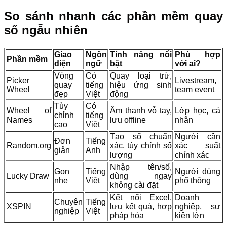
So sánh nhanh các phần mềm quay
số ngẫu nhiên
Giao
Ngôn
Tính năng nổi
Phù hợp
Phần mềm
diện
ngữ
bật
với ai?
Vòng
Có
Quay loại trừ,
Picker
Livestream,
quay
tiếng
hiệu ứng sinh
Wheel
team event
đẹp
Việt
động
Tùy
Có
Wheel of
Âm thanh vỗ tay,
Lớp học, cá
chỉnh
tiếng
Names
lưu offline
nhân
cao
Việt
Tạo số chuẩn
Người cần
Đơn
Tiếng
Random.org
xác, tùy chỉnh số
xác suất
giản
Anh
lượng
chính xác
Nhập tên/số,
Gọn
Tiếng
Người dùng
Lucky Draw
dùng ngay
nhẹ
Việt
phổ thông
không cài đặt
Kết nối Excel,
Doanh
Chuyên
Tiếng
XSPIN
lưu kết quả, hợp
nghiệp, sự
nghiệp
Việt
pháp hóa
kiện lớn