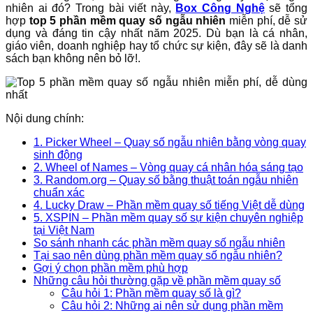
nhiên ai đó? Trong bài viết này,
Box Công Nghệ
sẽ tổng
hợp
top 5 phần mềm quay số ngẫu nhiên
miễn phí, dễ sử
dụng và đáng tin cậy nhất năm 2025. Dù bạn là cá nhân,
giáo viên, doanh nghiệp hay tổ chức sự kiện, đây sẽ là danh
sách bạn không nên bỏ lỡ!.
Nội dung chính:
1. Picker Wheel – Quay số ngẫu nhiên bằng vòng quay
sinh động
2. Wheel of Names – Vòng quay cá nhân hóa sáng tạo
3. Random.org – Quay số bằng thuật toán ngẫu nhiên
chuẩn xác
4. Lucky Draw – Phần mềm quay số tiếng Việt dễ dùng
5. XSPIN – Phần mềm quay số sự kiện chuyên nghiệp
tại Việt Nam
So sánh nhanh các phần mềm quay số ngẫu nhiên
Tại sao nên dùng phần mềm quay số ngẫu nhiên?
Gợi ý chọn phần mềm phù hợp
Những câu hỏi thường gặp về phần mềm quay số
Câu hỏi 1: Phần mềm quay số là gì?
Câu hỏi 2: Những ai nên sử dụng phần mềm