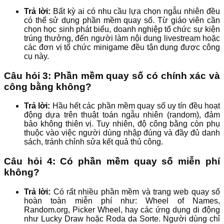
Trả lời:
Bất kỳ ai có nhu cầu lựa chọn ngẫu nhiên đều
có thể sử dụng phần mềm quay số. Từ giáo viên cần
chọn học sinh phát biểu, doanh nghiệp tổ chức sự kiện
trúng thưởng, đến người làm nội dung livestream hoặc
các đơn vị tổ chức minigame đều tận dụng được công
cụ này.
Câu hỏi 3: Phần mềm quay số có chính xác và
công bằng không?
Trả lời:
Hầu hết các phần mềm quay số uy tín đều hoạt
động dựa trên thuật toán ngẫu nhiên (random), đảm
bảo không thiên vị. Tuy nhiên, độ công bằng còn phụ
thuộc vào việc người dùng nhập đúng và đầy đủ danh
sách, tránh chỉnh sửa kết quả thủ công.
Câu hỏi 4: Có phần mềm quay số miễn phí
không?
Trả lời:
Có rất nhiều phần mềm và trang web quay số
hoàn toàn miễn phí như: Wheel of Names,
Random.org, Picker Wheel, hay các ứng dụng di động
như Lucky Draw hoặc Roda da Sorte. Người dùng chỉ