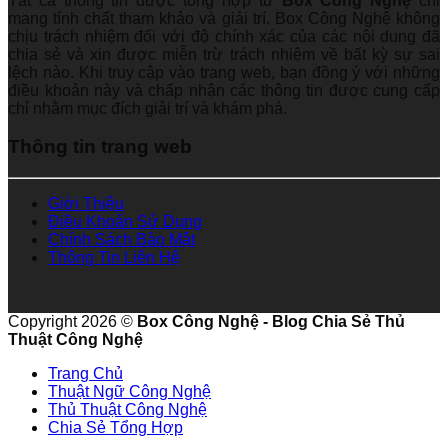
Tất cả thông tin được tổng hợp từ
Box Công Nghệ
chỉ
mang tính chất tham khảo và giải trí. Box Công Nghệ không
chịu trách nhiệm đối với độ chính xác của các nội dung đã
chia sẻ và xin được miễn trừ trách nhiệm về bất kỳ sự sai
lệch nào. Khi truy cập vào trang web, bạn đồng ý với những
điều khoản này và chấp nhận các thông tin được cung cấp
chỉ nhằm mục đích giải trí và khám phá.
Thông tin trang web
Giới Thiệu
Điều Khoản Sử Dụng
Chính Sách Bảo Mật
Thông Tin Liên Hệ
Copyright 2026 ©
Box Công Nghệ - Blog Chia Sẻ Thủ
Thuật Công Nghệ
Trang Chủ
Thuật Ngữ Công Nghệ
Thủ Thuật Công Nghệ
Chia Sẻ Tổng Hợp