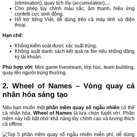
(elimination), quay tích lũy (accumulation),…
Cho phép tùy chỉnh màu sắc, âm thanh, hiệu ứng
confetti cực sinh động.
Hỗ trợ tiếng Việt, dễ dùng trên cả máy tính và điện
thoại.
Hạn chế:
Không kiểm soát được xác suất trúng.
Không xuất danh sách kết quả ra file nếu không đăng
ký tài khoản.
Phù hợp với:
Mini game livestream, lớp học, team building,
quay tên người trúng thưởng.
2. Wheel of Names – Vòng quay cá
nhân hóa sáng tạo
Nếu bạn muốn một
phần mềm quay số ngẫu nhiên
có thể
cá nhân hóa,
Wheel of Names
là lựa chọn tuyệt vời. Phần
mềm này nổi bật nhờ khả năng tùy chỉnh cao và tương thích
cả offline.