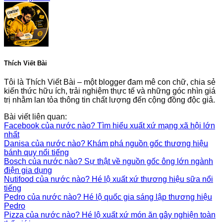
Thích Viết Bài
Tôi là Thích Viết Bài – một blogger đam mê con chữ, chia sẻ
kiến thức hữu ích, trải nghiệm thực tế và những góc nhìn giá
trị nhằm lan tỏa thông tin chất lượng đến cộng đồng độc giả.
Bài viết liên quan:
Facebook của nước nào? Tìm hiểu xuất xứ mạng xã hội lớn
nhất
Danisa của nước nào? Khám phá nguồn gốc thương hiệu
bánh quy nổi tiếng
Bosch của nước nào? Sự thật về nguồn gốc ông lớn ngành
điện gia dụng
Nutifood của nước nào? Hé lộ xuất xứ thương hiệu sữa nổi
tiếng
Pedro của nước nào? Hé lộ quốc gia sáng lập thương hiệu
Pedro
Pizza của nước nào? Hé lộ xuất xứ món ăn gây nghiện toàn