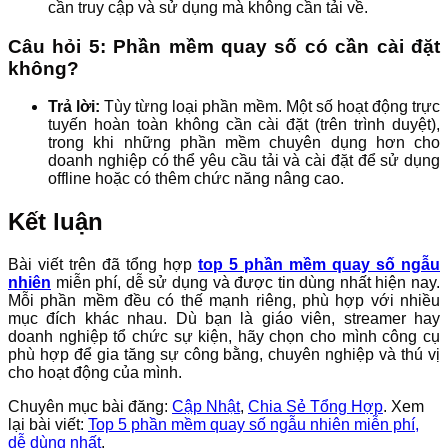
cần truy cập và sử dụng mà không cần tải về.
Câu hỏi 5: Phần mềm quay số có cần cài đặt
không?
Trả lời:
Tùy từng loại phần mềm. Một số hoạt động trực
tuyến hoàn toàn không cần cài đặt (trên trình duyệt),
trong khi những phần mềm chuyên dụng hơn cho
doanh nghiệp có thể yêu cầu tải và cài đặt để sử dụng
offline hoặc có thêm chức năng nâng cao.
Kết luận
Bài viết trên đã tổng hợp
top 5 phần mềm quay số ngẫu
nhiên
miễn phí, dễ sử dụng và được tin dùng nhất hiện nay.
Mỗi phần mềm đều có thế mạnh riêng, phù hợp với nhiều
mục đích khác nhau. Dù bạn là giáo viên, streamer hay
doanh nghiệp tổ chức sự kiện, hãy chọn cho mình công cụ
phù hợp để gia tăng sự công bằng, chuyên nghiệp và thú vị
cho hoạt động của mình.
Chuyên mục bài đăng:
Cập Nhật
,
Chia Sẻ Tổng Hợp
. Xem
lại bài viết:
Top 5 phần mềm quay số ngẫu nhiên miễn phí,
dễ dùng nhất
.