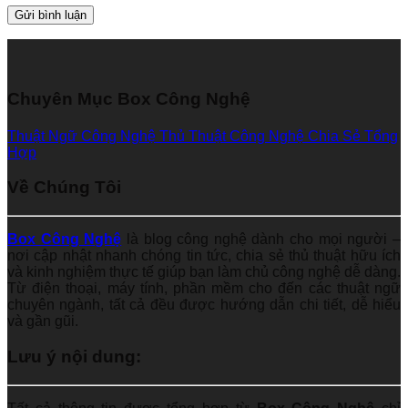
Chuyên Mục Box Công Nghệ
Thuật Ngữ Công Nghệ
Thủ Thuật Công Nghệ
Chia Sẻ Tổng
Hợp
Về Chúng Tôi
Box Công Nghệ
là blog công nghệ dành cho mọi người –
nơi cập nhật nhanh chóng tin tức, chia sẻ thủ thuật hữu ích
và kinh nghiệm thực tế giúp bạn làm chủ công nghệ dễ dàng.
Từ điện thoại, máy tính, phần mềm cho đến các thuật ngữ
chuyên ngành, tất cả đều được hướng dẫn chi tiết, dễ hiểu
và gần gũi.
Lưu ý nội dung: