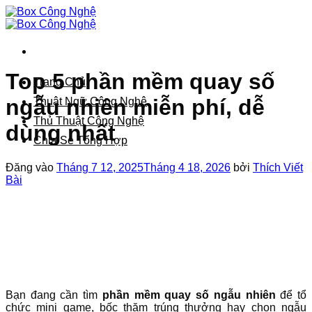
Bỏ
qua
nội
dung
Top 5 phần mềm quay số
Trang Chủ
ngẫu nhiên miễn phí, dễ
Thuật Ngữ Công Nghệ
Thủ Thuật Công Nghệ
dùng nhất
Chia Sẻ Tổng Hợp
Đăng vào
Tháng 7 12, 2025
Tháng 4 18, 2026
bởi
Thích Viết
Bài
Bạn đang cần tìm
phần mềm quay số ngẫu nhiên
để tổ
chức mini game, bốc thăm trúng thưởng hay chọn ngẫu