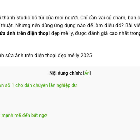
i thành studio bỏ túi của mọi người. Chỉ cần vài cú chạm, bạn 
thuật. Nhưng nên dùng ứng dụng nào để làm điều đó? Bài vi
a ảnh trên điện thoại
đẹp mê ly, được đánh giá cao nhất tro
Nội dung chính:
[
Ẩn
]
n số 1 cho dân chuyên lẫn nghiệp dư
g mạnh mẽ đến bất ngờ