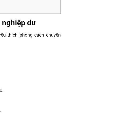
 nghiệp dư
 yêu thích phong cách chuyên
c.
.