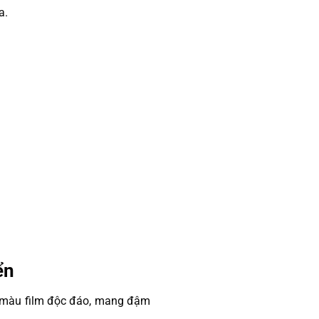
a.
ển
c màu film độc đáo, mang đậm