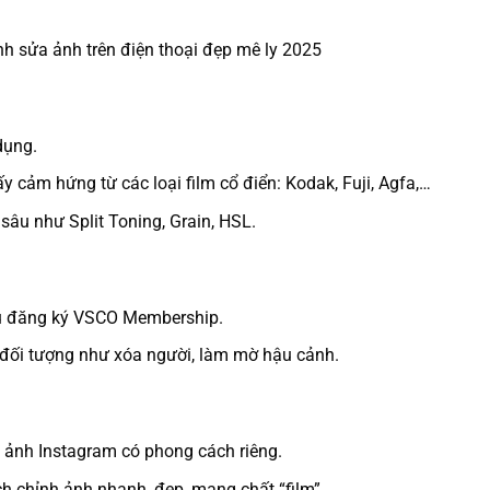
dụng.
y cảm hứng từ các loại film cổ điển: Kodak, Fuji, Agfa,…
âu như Split Toning, Grain, HSL.
ầu đăng ký VSCO Membership.
 đối tượng như xóa người, làm mờ hậu cảnh.
g ảnh Instagram có phong cách riêng.
h chỉnh ảnh nhanh, đẹp, mang chất “film”.