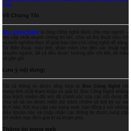
Hợp
Về Chúng Tôi
Box Công Nghệ
là blog công nghệ dành cho mọi người –
nơi cập nhật nhanh chóng tin tức, chia sẻ thủ thuật hữu ích
và kinh nghiệm thực tế giúp bạn làm chủ công nghệ dễ dàng.
Từ điện thoại, máy tính, phần mềm cho đến các thuật ngữ
chuyên ngành, tất cả đều được hướng dẫn chi tiết, dễ hiểu
và gần gũi.
Lưu ý nội dung:
Tất cả thông tin được tổng hợp từ
Box Công Nghệ
chỉ
mang tính chất tham khảo và giải trí. Box Công Nghệ không
chịu trách nhiệm đối với độ chính xác của các nội dung đã
chia sẻ và xin được miễn trừ trách nhiệm về bất kỳ sự sai
lệch nào. Khi truy cập vào trang web, bạn đồng ý với những
điều khoản này và chấp nhận các thông tin được cung cấp
chỉ nhằm mục đích giải trí và khám phá.
Thông tin trang web