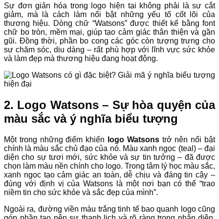
Sự đơn giản hóa trong logo hiện tại không phải là sự cắt
giảm, mà là cách làm nổi bật những yếu tố cốt lõi của
thương hiệu. Dòng chữ “Watsons” được thiết kế bằng font
chữ bo tròn, mềm mại, giúp tạo cảm giác thân thiện và gần
gũi. Đồng thời, phần bo cong các góc còn tượng trưng cho
sự chăm sóc, dịu dàng – rất phù hợp với lĩnh vực sức khỏe
và làm đẹp mà thương hiệu đang hoạt động.
2. Logo Watsons – Sự hòa quyện của
màu sắc và ý nghĩa biểu tượng
Một trong những điểm khiến
logo Watsons
trở nên nổi bật
chính là màu sắc chủ đạo của nó. Màu xanh ngọc (teal) – đại
diện cho sự tươi mới, sức khỏe và sự tin tưởng – đã được
chọn làm màu nền chính cho logo. Trong tâm lý học màu sắc,
xanh ngọc tạo cảm giác an toàn, dễ chịu và đáng tin cậy –
đúng với định vị của Watsons là một nơi bạn có thể “trao
niềm tin cho sức khỏe và sắc đẹp của mình”.
Ngoài ra, đường viền màu trắng tinh tế bao quanh logo cũng
góp phần tạo nên sự thanh lịch và rõ ràng trong nhận diện.