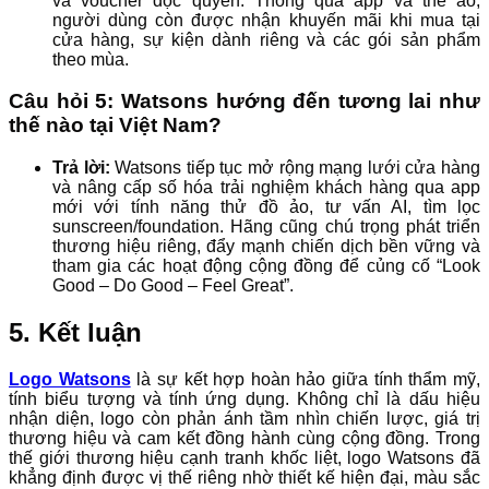
và voucher độc quyền. Thông qua app và thẻ ảo,
người dùng còn được nhận khuyến mãi khi mua tại
cửa hàng, sự kiện dành riêng và các gói sản phẩm
theo mùa.
Câu hỏi 5: Watsons hướng đến tương lai như
thế nào tại Việt Nam?
Trả lời:
Watsons tiếp tục mở rộng mạng lưới cửa hàng
và nâng cấp số hóa trải nghiệm khách hàng qua app
mới với tính năng thử đồ ảo, tư vấn AI, tìm lọc
sunscreen/foundation. Hãng cũng chú trọng phát triển
thương hiệu riêng, đẩy mạnh chiến dịch bền vững và
tham gia các hoạt động cộng đồng để củng cố “Look
Good – Do Good – Feel Great”.
5. Kết luận
Logo Watsons
là sự kết hợp hoàn hảo giữa tính thẩm mỹ,
tính biểu tượng và tính ứng dụng. Không chỉ là dấu hiệu
nhận diện, logo còn phản ánh tầm nhìn chiến lược, giá trị
thương hiệu và cam kết đồng hành cùng cộng đồng. Trong
thế giới thương hiệu cạnh tranh khốc liệt, logo Watsons đã
khẳng định được vị thế riêng nhờ thiết kế hiện đại, màu sắc