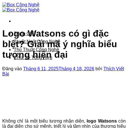
Bỏ
qua
nội
dung
Logo Watsons có gì đặc
Trang Chủ
biệt? Giải mã ý nghĩa biểu
Thuật Ngữ Công Nghệ
Thủ Thuật Công Nghệ
tượng hiện đại
Chia Sẻ Tổng Hợp
Đăng vào
Tháng 6 11, 2025
Tháng 4 18, 2026
bởi
Thích Viết
Bài
Không chỉ là một biểu tượng nhận diện,
logo Watsons
còn
là đại diện cho sứ mệnh, triết lý và tầm nhìn của thương hiệu