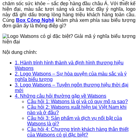
chăm sóc sức khỏe – sắc đẹp hàng đầu châu Á. Với thiết kế
hiện đại, màu sắc tươi sáng và cấu trúc đầy ý nghĩa, logo
này đã ghi dấu trong lòng hàng triệu khách hàng toàn cầu.
Cùng
Box Công Nghệ
khám phá xem phía sau biểu tượng
đơn giản ấy là thông điệp gì?
Nội dung chính:
1. Hành trình hình thành và định hình thương hiệu
Watsons
2. Logo Watsons – Sự hòa quyện của màu sắc và ý
nghĩa biểu tượng
3. Logo Watsons – Tuyên ngôn thương hiệu thời đại
mới
4. Những câu hỏi thường gặp về Watsons
Câu hỏi 1: Watsons là gì và có quy mô ra sao?
Câu hỏi 2: Watsons xuất hiện tại Việt Nam khi
nào và ở đâu?
Câu hỏi 3: Sản phẩm và dịch vụ nổi bật của
Watsons là gì?
Câu hỏi 4: Chương trình khách hàng thân thiết
của Watsons có gì đặc biệt?