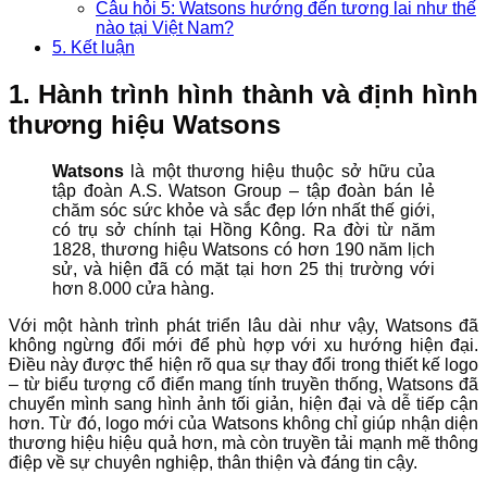
Câu hỏi 5: Watsons hướng đến tương lai như thế
nào tại Việt Nam?
5. Kết luận
1. Hành trình hình thành và định hình
thương hiệu Watsons
Watsons
là một thương hiệu thuộc sở hữu của
tập đoàn A.S. Watson Group – tập đoàn bán lẻ
chăm sóc sức khỏe và sắc đẹp lớn nhất thế giới,
có trụ sở chính tại Hồng Kông. Ra đời từ năm
1828, thương hiệu Watsons có hơn 190 năm lịch
sử, và hiện đã có mặt tại hơn 25 thị trường với
hơn 8.000 cửa hàng.
Với một hành trình phát triển lâu dài như vậy, Watsons đã
không ngừng đổi mới để phù hợp với xu hướng hiện đại.
Điều này được thể hiện rõ qua sự thay đổi trong thiết kế logo
– từ biểu tượng cổ điển mang tính truyền thống, Watsons đã
chuyển mình sang hình ảnh tối giản, hiện đại và dễ tiếp cận
hơn. Từ đó, logo mới của Watsons không chỉ giúp nhận diện
thương hiệu hiệu quả hơn, mà còn truyền tải mạnh mẽ thông
điệp về sự chuyên nghiệp, thân thiện và đáng tin cậy.