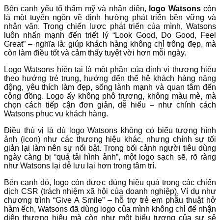
Bên cạnh yếu tố thẩm mỹ và nhận diện,
logo Watsons
còn
là một tuyên ngôn về định hướng phát triển bền vững và
nhân văn. Trong chiến lược phát triển của mình, Watsons
luôn nhấn mạnh đến triết lý “Look Good, Do Good, Feel
Great” – nghĩa là: giúp khách hàng không chỉ trông đẹp, mà
còn làm điều tốt và cảm thấy tuyệt vời hơn mỗi ngày.
Logo Watsons hiện tại là một phần của định vị thương hiệu
theo hướng trẻ trung, hướng đến thế hệ khách hàng năng
động, yêu thích làm đẹp, sống lành mạnh và quan tâm đến
cộng đồng. Logo ấy không phô trương, không màu mè, mà
chọn cách tiếp cận đơn giản, dễ hiểu – như chính cách
Watsons phục vụ khách hàng.
Điều thú vị là dù logo Watsons không có biểu tượng hình
ảnh (icon) như các thương hiệu khác, nhưng chính sự tối
giản lại làm nên sự nổi bật. Trong bối cảnh người tiêu dùng
ngày càng bị “quá tải hình ảnh”, một logo sạch sẽ, rõ ràng
như Watsons lại dễ lưu lại hơn trong tâm trí.
Bên cạnh đó, logo còn được dùng hiệu quả trong các chiến
dịch CSR (trách nhiệm xã hội của doanh nghiệp). Ví dụ như
chương trình “Give A Smile” – hỗ trợ trẻ em phẫu thuật hở
hàm ếch, Watsons đã dùng logo của mình không chỉ để nhận
diện thương hiệu mà còn như một biểu tượng của sự sẻ