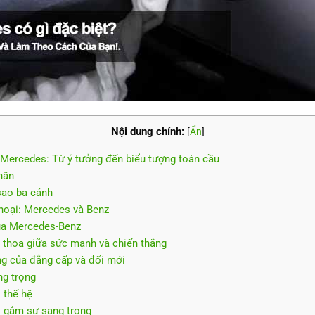
Nội dung chính:
[
Ẩn
]
o Mercedes: Từ ý tưởng đến biểu tượng toàn cầu
hân
sao ba cánh
thoại: Mercedes và Benz
của Mercedes-Benz
o thoa giữa sức mạnh và chiến thắng
g của đẳng cấp và đổi mới
ng trọng
 thế hệ
i gắm sự sang trọng