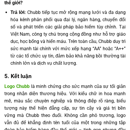
thế giới?
Trả lời:
Chubb tiếp tục mở rộng mạng lưới và đa dạng
hóa kênh phân phối qua đại lý, ngân hàng, chuyển đổi
số và phát triển các giải pháp bảo hiểm tùy chỉnh. Tại
Việt Nam, công ty chú trọng cộng đồng như hỗ trợ giáo
dục, học bổng và hiến máu. Trên toàn cầu, Chubb duy trì
sức mạnh tài chính với mức xếp hạng “AA” hoặc “A++”
từ các tổ chức uy tín, đảm bảo khả năng bồi thường tài
chính lớn và dịch vụ chất lượng.
5. Kết luận
Logo Chubb
là minh chứng cho sức mạnh của sự tối giản
trong nhận diện thương hiệu. Với kiểu chữ in hoa mạnh
mẽ, màu sắc chuyên nghiệp và thông điệp rõ ràng, biểu
tượng này thể hiện đẳng cấp, sự tin cậy và giá trị bền
vững mà Chubb theo đuổi. Không cần phô trương, logo
vẫn đủ để khẳng định tên tuổi của một trong những tập
đoàn bảo hiểm hàng đầu thế giới – tinh gọn nhưng đầy