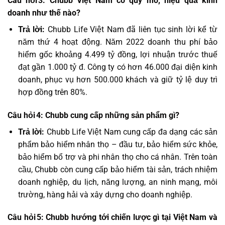
Câu hỏi 3: Chubb Việt Nam có quy mô, hiệu quả kinh
doanh như thế nào?
Trả lời:
Chubb Life Việt Nam đã liên tục sinh lời kể từ
năm thứ 4 hoạt động. Năm 2022 doanh thu phí bảo
hiểm gốc khoảng 4.499 tỷ đồng, lợi nhuận trước thuế
đạt gần 1.000 tỷ đ. Công ty có hơn 46.000 đại diện kinh
doanh, phục vụ hơn 500.000 khách và giữ tỷ lệ duy trì
hợp đồng trên 80%.
Câu hỏi 4: Chubb cung cấp những sản phẩm gì?
Trả lời:
Chubb Life Việt Nam cung cấp đa dạng các sản
phẩm bảo hiểm nhân thọ – đầu tư, bảo hiểm sức khỏe,
bảo hiểm bổ trợ và phi nhân thọ cho cá nhân. Trên toàn
cầu, Chubb còn cung cấp bảo hiểm tài sản, trách nhiệm
doanh nghiệp, du lịch, năng lượng, an ninh mạng, môi
trường, hàng hải và xây dựng cho doanh nghiệp.
Câu hỏi 5: Chubb hướng tới chiến lược gì tại Việt Nam và