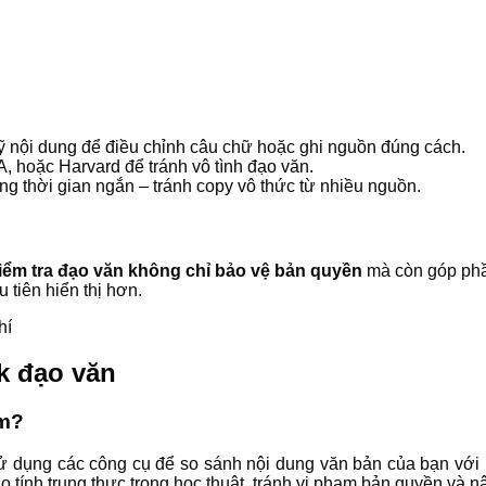
ỹ nội dung để điều chỉnh câu chữ hoặc ghi nguồn đúng cách.
 hoặc Harvard để tránh vô tình đạo văn.
ng thời gian ngắn – tránh copy vô thức từ nhiều nguồn.
iểm tra đạo văn không chỉ bảo vệ bản quyền
mà còn góp ph
tiên hiển thị hơn.
k đạo văn
àm?
sử dụng các công cụ để so sánh nội dung văn bản của bạn với h
 tính trung thực trong học thuật, tránh vi phạm bản quyền và nâ