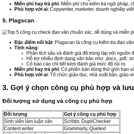
Miễn phí hay trả phí
: Miễn phí cho kiểm tra ngữ pháp, 
Phù hợp với ai
: Copywriter, marketer, doanh nghiệp viết
5.
Plagscan
Đặc điểm nổi bật
: Plagscan là công cụ kiểm tra đạo vă
Tính năng
:
Phân tích sâu và đánh giá độ trùng lặp với nguồn đ
Hỗ trợ nhiều định dạng văn bản như .docx, .pdf, .t
Có báo cáo chi tiết kèm đánh giá mức độ rủi ro.
Miễn phí hay trả phí
: Có phiên bản dùng thử giới hạn số 
Phù hợp với ai
: Tổ chức giáo dục, nhà xuất bản, giáo vi
3. Gợi ý chọn công cụ phù hợp và lưu
Đối tượng sử dụng và công cụ phù hợp
Đối tượng
Gợi ý công cụ phù hợp
Sinh viên làm luận văn
Scribbr, DupliChecker
Content writer
Grammarly, Quetext