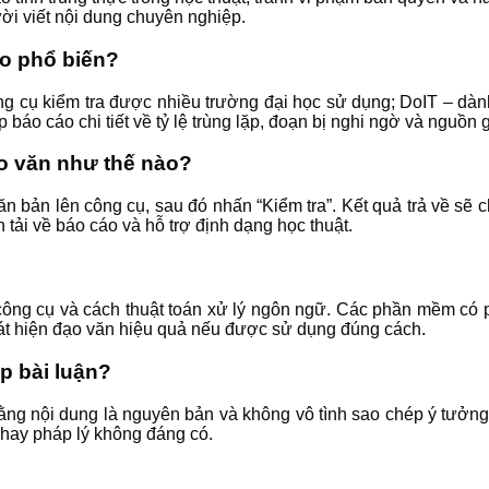
ười viết nội dung chuyên nghiệp.
o phổ biến?
ng cụ kiểm tra được nhiều trường đại học sử dụng; DoIT – dàn
cáo chi tiết về tỷ lệ trùng lặp, đoạn bị nghi ngờ và nguồn gố
o văn như thế nào?
n bản lên công cụ, sau đó nhấn “Kiểm tra”. Kết quả trả về sẽ c
tải về báo cáo và hỗ trợ định dạng học thuật.
công cụ và cách thuật toán xử lý ngôn ngữ. Các phần mềm có p
hát hiện đạo văn hiệu quả nếu được sử dụng đúng cách.
p bài luận?
ằng nội dung là nguyên bản và không vô tình sao chép ý tưởng 
t hay pháp lý không đáng có.