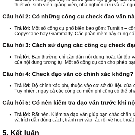
thiết với sinh viên, giảng viên, nhà nghiên cứu và cả ng
Câu hỏi 2: Có những công cụ check đạo văn nà
Trả lời:
Một số công cụ phổ biến bao gồm: Turnitin – cô
Copyscape hay Grammarly. Các phần mềm này cung cấp báo 
Câu hỏi 3: Cách sử dụng các công cụ check đạ
Trả lời:
Bạn thường chỉ cần dán nội dung hoặc tải tệp vă
của nội dung tương tự. Một số công cụ còn cho phép bạn 
Câu hỏi 4: Check đạo văn có chính xác không?
Trả lời:
Độ chính xác phụ thuộc vào cơ sở dữ liệu của 
Tuy nhiên, ngay cả các công cụ miễn phí cũng có thể p
Câu hỏi 5: Có nên kiểm tra đạo văn trước khi nộ
Trả lời:
Rất nên. Kiểm tra đạo văn giúp bạn chắc chắn r
và trích dẫn đúng cách, tránh rơi vào rắc rối về học thuậ
5. Kết luận