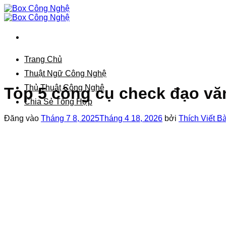
Bỏ
qua
nội
dung
Trang Chủ
Thuật Ngữ Công Nghệ
Thủ Thuật Công Nghệ
Top 5 công cụ check đạo vă
Chia Sẻ Tổng Hợp
Đăng vào
Tháng 7 8, 2025
Tháng 4 18, 2026
bởi
Thích Viết Bà