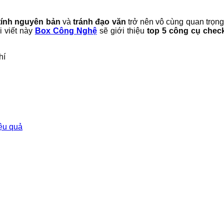
tính nguyên bản
và
tránh đạo văn
trở nên vô cùng quan trọng.
i viết này
Box Công Nghệ
sẽ giới thiệu
top 5 công cụ chec
iệu quả