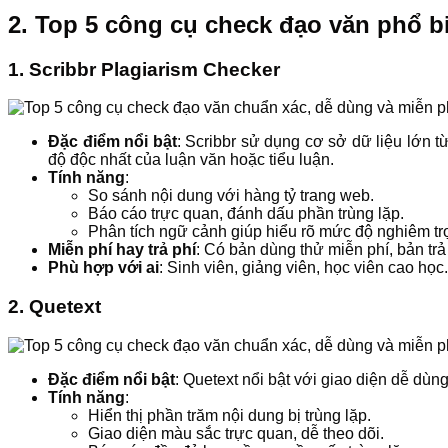
2. Top 5 công cụ check đạo văn phổ bi
1.
Scribbr Plagiarism Checker
Đặc điểm nổi bật
: Scribbr sử dụng cơ sở dữ liệu lớn t
độ độc nhất của luận văn hoặc tiểu luận.
Tính năng
:
So sánh nội dung với hàng tỷ trang web.
Báo cáo trực quan, đánh dấu phần trùng lặp.
Phân tích ngữ cảnh giúp hiểu rõ mức độ nghiêm tr
Miễn phí hay trả phí
: Có bản dùng thử miễn phí, bản trả
Phù hợp với ai
: Sinh viên, giảng viên, học viên cao học.
2.
Quetext
Đặc điểm nổi bật
: Quetext nổi bật với giao diện dễ dù
Tính năng
:
Hiển thị phần trăm nội dung bị trùng lặp.
Giao diện màu sắc trực quan, dễ theo dõi.