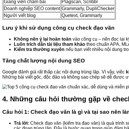
Giảng viên chấm bài
Plagscan, Scribbr
Doanh nghiệp SEO content
Grammarly, DupliChecker
Người viết blog
Quetext, Grammarly
Lưu ý khi sử dụng công cụ check đạo văn
Không nên ỷ lại hoàn toàn
vào công cụ – nên đọc lại k
Luôn trích dẫn tài liệu tham khảo
theo chuẩn APA, MLA,
Kiểm tra thường xuyên
nếu bạn viết nhiều nội dung tro
Tăng chất lượng nội dung SEO
Google đánh giá rất thấp các nội dung trùng lặp. Vì vậy, việc
k
Những bài viết gốc, độc đáo và không sao chép sẽ dễ được ưu 
4. Những câu hỏi thường gặp về chec
Câu hỏi 1: Check đạo văn là gì và tại sao nên l
Trả lời:
Check đạo văn (kiểm tra đạo văn) là quá trình 
các đoạn trùng lặp. Đây là bước quan trọng giúp đảm bảo