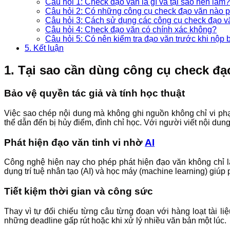
Câu hỏi 1: Check đạo văn là gì và tại sao nên làm?
Câu hỏi 2: Có những công cụ check đạo văn nào 
Câu hỏi 3: Cách sử dụng các công cụ check đạo v
Câu hỏi 4: Check đạo văn có chính xác không?
Câu hỏi 5: Có nên kiểm tra đạo văn trước khi nộp 
5. Kết luận
1. Tại sao cần dùng công cụ check đạ
Bảo vệ quyền tác giả và tính học thuật
Việc sao chép nội dung mà không ghi nguồn không chỉ vi phạ
thể dẫn đến bị hủy điểm, đình chỉ học. Với người viết nội dun
Phát hiện đạo văn tinh vi nhờ
AI
Công nghệ hiện nay cho phép phát hiện đạo văn không chỉ
dụng trí tuệ nhân tạo (AI) và học máy (machine learning) giúp
Tiết kiệm thời gian và công sức
Thay vì tự đối chiếu từng câu từng đoạn với hàng loạt tài li
những deadline gấp rút hoặc khi xử lý nhiều văn bản một lúc.