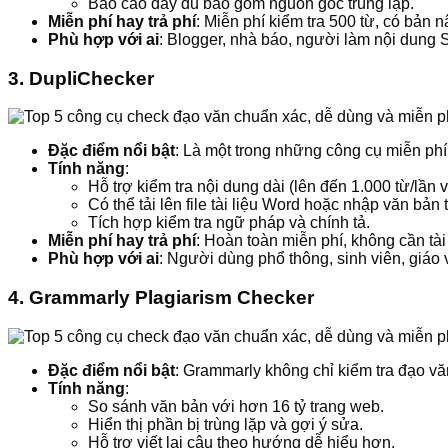
Báo cáo đầy đủ bao gồm nguồn gốc trùng lặp.
Miễn phí hay trả phí
: Miễn phí kiểm tra 500 từ, có bản 
Phù hợp với ai
: Blogger, nhà báo, người làm nội dung
3.
DupliChecker
Đặc điểm nổi bật
: Là một trong những công cụ miễn phí
Tính năng
:
Hỗ trợ kiểm tra nội dung dài (lên đến 1.000 từ/lần 
Có thể tải lên file tài liệu Word hoặc nhập văn bản t
Tích hợp kiểm tra ngữ pháp và chính tả.
Miễn phí hay trả phí
: Hoàn toàn miễn phí, không cần tài
Phù hợp với ai
: Người dùng phổ thông, sinh viên, giáo 
4.
Grammarly Plagiarism Checker
Đặc điểm nổi bật
: Grammarly không chỉ kiểm tra đạo văn
Tính năng
:
So sánh văn bản với hơn 16 tỷ trang web.
Hiển thị phần bị trùng lặp và gợi ý sửa.
Hỗ trợ viết lại câu theo hướng dễ hiểu hơn.