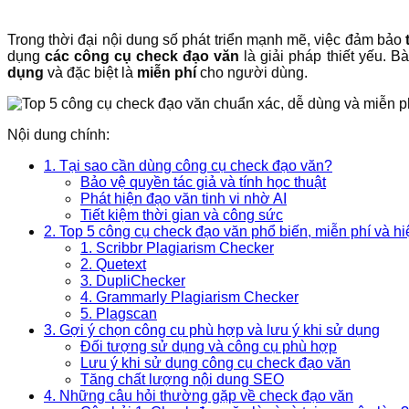
Trong thời đại nội dung số phát triển mạnh mẽ, việc đảm bảo
dụng
các công cụ check đạo văn
là giải pháp thiết yếu. Bà
dụng
và đặc biệt là
miễn phí
cho người dùng.
Nội dung chính:
1. Tại sao cần dùng công cụ check đạo văn?
Bảo vệ quyền tác giả và tính học thuật
Phát hiện đạo văn tinh vi nhờ AI
Tiết kiệm thời gian và công sức
2. Top 5 công cụ check đạo văn phổ biến, miễn phí và h
1. Scribbr Plagiarism Checker
2. Quetext
3. DupliChecker
4. Grammarly Plagiarism Checker
5. Plagscan
3. Gợi ý chọn công cụ phù hợp và lưu ý khi sử dụng
Đối tượng sử dụng và công cụ phù hợp
Lưu ý khi sử dụng công cụ check đạo văn
Tăng chất lượng nội dung SEO
4. Những câu hỏi thường gặp về check đạo văn