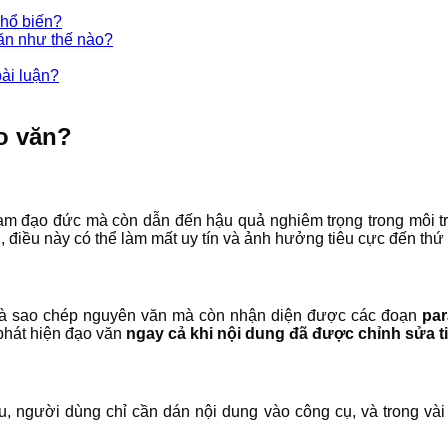
phổ biến?
ăn như thế nào?
bài luận?
o văn?
m đạo đức mà còn dẫn đến hậu quả nghiêm trọng trong môi trư
g, điều này có thể làm mất uy tín và ảnh hưởng tiêu cực đến th
 là sao chép nguyên văn mà còn nhận diện được các đoạn
par
 phát hiện đạo văn
ngay cả khi nội dung đã được chỉnh sửa ti
ệu, người dùng chỉ cần dán nội dung vào công cụ, và trong vài 