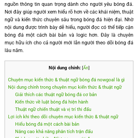
nguồn thông tin quan trọng dành cho người yêu bóng đá.
Nơi đây giúp người xem hiểu rõ hơn về các khái niệm, thuật
ngữ và kiến thức chuyên sâu trong bóng đá hiện đại. Nhờ
nội dung được trình bày dễ hiểu, người đọc có thể tiếp cận
bóng đá một cách bài bản và logic hơn. Đây là chuyên
mục hữu ích cho cả người mới lẫn người theo dõi bóng đá
lâu năm.
Nội dung chính:
[
Ẩn
]
Chuyên mục kiến thức & thuật ngữ bóng đá nowgoal là gì
Nội dung chính trong chuyên mục kiến thức & thuật ngữ
Giải thích các thuật ngữ bóng đá cơ bản
Kiến thức về luật bóng đá hiện hành
Thuật ngữ chiến thuật và vị trí thi đấu
Lợi ích khi theo dõi chuyên mục kiến thức & thuật ngữ
Hiểu bóng đá một cách bài bản
Nâng cao khả năng phân tích trận đấu