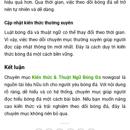
hiệu quả hơn. Qua thời gian, việc theo dõi bóng đá sẽ trở
nên tự nhiên và dễ dàng.
Cập nhật kiến thức thường xuyên
Luật bóng đá và thuật ngữ có thể thay đổi theo thời gian.
Vì vậy, việc theo dõi chuyên mục thường xuyên giúp người
đọc cập nhật thông tin mới nhất. Đây là cách duy trì kiến
thức bóng đá một cách bền vững.
Kết luận
Chuyên mục
Kiến thức & Thuật Ngữ Bóng Đá
nowgoal là
nguồn tài liệu hữu ích cho người yêu bóng đá. Với nội dung
rõ ràng, dễ hiểu và có hệ thống, chuyên mục giúp người
đọc hiểu bóng đá một cách bài bản. Nếu bạn muốn nâng
cao kiến thức và trải nghiệm theo dõi bóng đá, đây là
chuyên mục không nên bỏ qua.