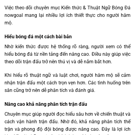
Việc theo dõi chuyên mục Kiến thức & Thuật Ngữ Bóng Đá
nowgoal mang lại nhiều lợi ích thiết thực cho người hâm
mộ.
Hiểu bóng đá một cách bài bản
Nhờ kiến thức được hệ thống rõ ràng, người xem có thể
hiểu bóng đá từ nền tảng đến nâng cao. Điều này giúp việc
theo dõi trận đấu trở nên thú vị và dễ nắm bắt hơn.
Khi hiểu rõ thuật ngữ và luật chơi, người hâm mộ sẽ cảm
nhận trận đấu một cách trọn vẹn hơn. Các tình huống trên
sân cũng trở nên dễ phân tích và đánh giá.
Nâng cao khả năng phân tích trận đấu
Chuyên mục giúp người đọc hiểu sâu hơn về chiến thuật và
cách vận hành trận đấu. Nhờ đó, khả năng phân tích thế
trận và phong độ đội bóng được nâng cao. Đây là lợi ích