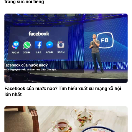
trang sức nổi tiếng
Facebook của nước nào? Tìm hiểu xuất xứ mạng xã hội
lớn nhất