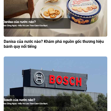
Danisa của nước nào? Khám phá nguồn gốc thương hiệu
bánh quy nổi tiếng