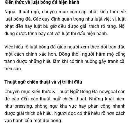
Kiến thức về luật bóng đá hiện hành
Ngoài thuật ngữ, chuyên mục còn cập nhật kiến thức về
luật bóng đá. Các quy định quan trọng như luật việt vị, luật
phạt đền hay luật bù giờ đều được giải thích rõ ràng. Nội
dung được trình bày sát với luật thi đấu hiện hành.
Việc hiểu rõ luật bóng đá giúp người xem theo dõi trận đấu
một cách chính xác hơn. Đồng thời, người hâm mộ cũng
tránh được những hiểu lầm khi có tình huống gây tranh cãi
trên sân.
Thuật ngữ chiến thuật và vị trí thi đấu
Chuyên mục Kiến thức & Thuật Ngữ Bóng Đá nowgoal còn
đề cập đến các thuật ngữ chiến thuật. Những khái niệm
như pressing, phòng ngự khu vực hay phản công nhanh
được giải thích dễ hiểu. Người đọc có thể hiểu rõ hơn cách
vận hành của một đội bóng.