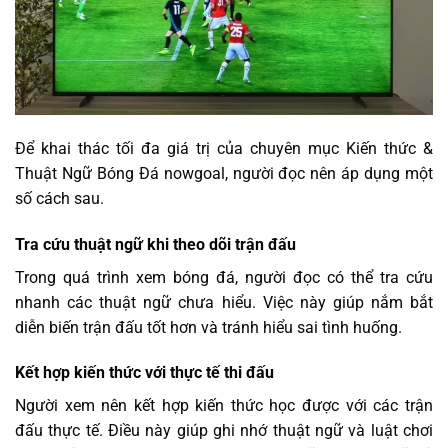
Để khai thác tối đa giá trị của chuyên mục Kiến thức &
Thuật Ngữ Bóng Đá nowgoal, người đọc nên áp dụng một
số cách sau.
Tra cứu thuật ngữ khi theo dõi trận đấu
Trong quá trình xem bóng đá, người đọc có thể tra cứu
nhanh các thuật ngữ chưa hiểu. Việc này giúp nắm bắt
diễn biến trận đấu tốt hơn và tránh hiểu sai tình huống.
Kết hợp kiến thức với thực tế thi đấu
Người xem nên kết hợp kiến thức học được với các trận
đấu thực tế. Điều này giúp ghi nhớ thuật ngữ và luật chơi