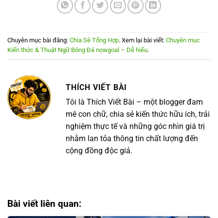
Chuyên mục bài đăng:
Chia Sẻ Tổng Hợp
. Xem lại bài viết:
Chuyên mục
Kiến thức & Thuật Ngữ Bóng Đá nowgoal – Dễ hiểu
.
THÍCH VIẾT BÀI
Tôi là Thích Viết Bài – một blogger đam
mê con chữ, chia sẻ kiến thức hữu ích, trải
nghiệm thực tế và những góc nhìn giá trị
nhằm lan tỏa thông tin chất lượng đến
cộng đồng độc giả.
Bài viết liên quan: