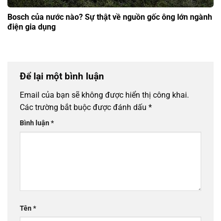
Bosch của nước nào? Sự thật về nguồn gốc ông lớn ngành
điện gia dụng
Để lại một bình luận
Email của bạn sẽ không được hiển thị công khai.
Các trường bắt buộc được đánh dấu
*
Bình luận
*
Tên
*