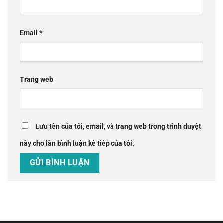
Email
*
Trang web
Lưu tên của tôi, email, và trang web trong trình duyệt
này cho lần bình luận kế tiếp của tôi.