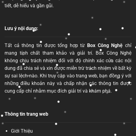
tiết, dễ hiểu và gần gũi.
Lưu ý nội dung:
Tất cả thông tin được tổng hợp từ
Box Công Nghệ
chỉ
mang tính chất tham khảo và giải trí. Box Công Nghệ
không chịu trách nhiệm đối với độ chính xác của các nội
dung đã chia sẻ và xin được miễn trừ trách nhiệm về bất kỳ
sự sai lệch nào. Khi truy cập vào trang web, bạn đồng ý với
những điều khoản này và chấp nhận các thông tin được
cung cấp chỉ nhằm mục đích giải trí và khám phá.
Thông tin trang web
Giới Thiệu