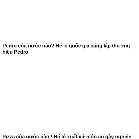
Pedro của nước nào? Hé lộ quốc gia sáng lập thương
hiệu Pedro
Pizza của nước nào? Hé lộ xuất xứ món ăn gây nghiện