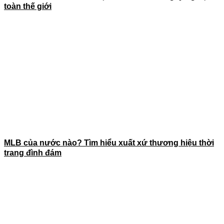
toàn thế giới
MLB của nước nào? Tìm hiểu xuất xứ thương hiệu thời
trang đình đám