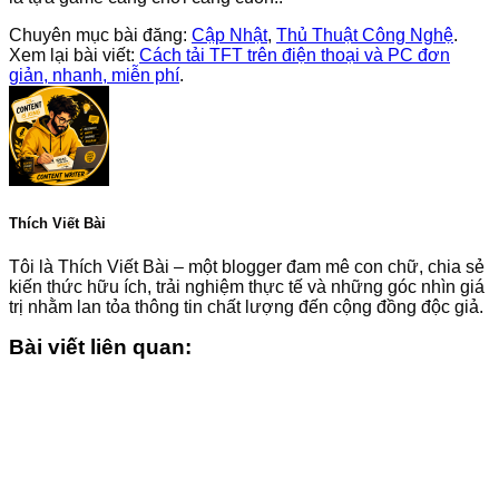
Chuyên mục bài đăng:
Cập Nhật
,
Thủ Thuật Công Nghệ
.
Xem lại bài viết:
Cách tải TFT trên điện thoại và PC đơn
giản, nhanh, miễn phí
.
Thích Viết Bài
Tôi là Thích Viết Bài – một blogger đam mê con chữ, chia sẻ
kiến thức hữu ích, trải nghiệm thực tế và những góc nhìn giá
trị nhằm lan tỏa thông tin chất lượng đến cộng đồng độc giả.
Bài viết liên quan: