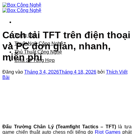
Bỏ
qua
nội
dung
Cách tải TFT trên điện thoại
Trang Chủ
và PC đơn giản, nhanh,
Thuật Ngữ Công Nghệ
Thủ Thuật Công Nghệ
miễn phí
Chia Sẻ Tổng Hợp
Đăng vào
Tháng 3 4, 2026
Tháng 4 18, 2026
bởi
Thích Viết
Bài
Đấu Trường Chân Lý (Teamfight Tactics – TFT)
là tựa
game chiến thuật auto chess nổi tiếng do
Riot Games
phát