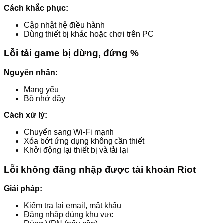
Cách khắc phục:
Cập nhật hệ điều hành
Dùng thiết bị khác hoặc chơi trên PC
Lỗi tải game bị dừng, đứng %
Nguyên nhân:
Mạng yếu
Bộ nhớ đầy
Cách xử lý:
Chuyển sang Wi-Fi mạnh
Xóa bớt ứng dụng không cần thiết
Khởi động lại thiết bị và tải lại
Lỗi không đăng nhập được tài khoản Riot
Giải pháp:
Kiểm tra lại email, mật khẩu
Đăng nhập đúng khu vực