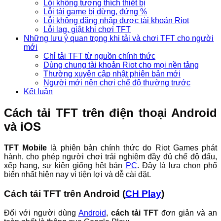
Lỗi không tương thích thiết bị
Lỗi tải game bị dừng, đứng %
Lỗi không đăng nhập được tài khoản Riot
Lỗi lag, giật khi chơi TFT
Những lưu ý quan trọng khi tải và chơi TFT cho người
mới
Chỉ tải TFT từ nguồn chính thức
Dùng chung tài khoản Riot cho mọi nền tảng
Thường xuyên cập nhật phiên bản mới
Người mới nên chơi chế độ thường trước
Kết luận
Cách tải TFT trên điện thoại Android
và iOS
TFT Mobile
là phiên bản chính thức do Riot Games phát
hành, cho phép người chơi trải nghiệm đầy đủ chế độ đấu,
xếp hạng, sự kiện giống hệt bản
PC
. Đây là lựa chọn phổ
biến nhất hiện nay vì tiện lợi và dễ cài đặt.
Cách tải TFT trên Android (
CH Play
)
Đối với người dùng
Android
,
cách tải TFT
đơn giản và an