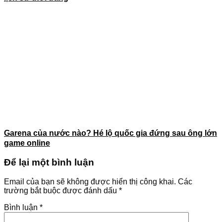
Garena của nước nào? Hé lộ quốc gia đứng sau ông lớn
game online
Để lại một bình luận
Email của bạn sẽ không được hiển thị công khai.
Các
trường bắt buộc được đánh dấu
*
Bình luận
*