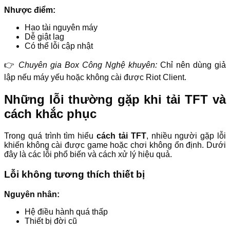
Nhược điểm:
Hao tài nguyên máy
Dễ giật lag
Có thể lỗi cập nhật
👉
Chuyên gia Box Công Nghệ khuyên:
Chỉ nên dùng giả
lập nếu máy yếu hoặc không cài được Riot Client.
Những lỗi thường gặp khi tải TFT và
cách khắc phục
Trong quá trình tìm hiểu
cách tải TFT
, nhiều người gặp lỗi
khiến không cài được game hoặc chơi không ổn định. Dưới
đây là các lỗi phổ biến và cách xử lý hiệu quả.
Lỗi không tương thích thiết bị
Nguyên nhân:
Hệ điều hành quá thấp
Thiết bị đời cũ