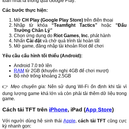
toàn nhất là thông qua Google Play:
Các bước thực hiện:
Mở
CH Play (Google Play Store)
trên điện thoại
Nhập từ khóa
“Teamfight Tactics”
hoặc
“Đấu
Trường Chân Lý”
Chọn ứng dụng do
Riot Games, Inc.
phát hành
Nhấn
Cài đặt
và chờ quá trình tải hoàn tất
Mở game, đăng nhập tài khoản Riot để chơi
Yêu cầu cấu hình tối thiểu (Android):
Android 7.0 trở lên
RAM
từ 2GB (khuyến nghị 4GB để chơi mượt)
Bộ nhớ trống khoảng 2.5GB
👉
Mẹo chuyên gia:
Nên sử dụng Wi-Fi ổn định khi tải vì
dung lượng game khá lớn và còn phải tải thêm dữ liệu trong
game.
Cách tải TFT trên
iPhone
, iPad (
App Store
)
Với người dùng hệ sinh thái
Apple
,
cách tải TFT
cũng cực
kỳ nhanh gọn: