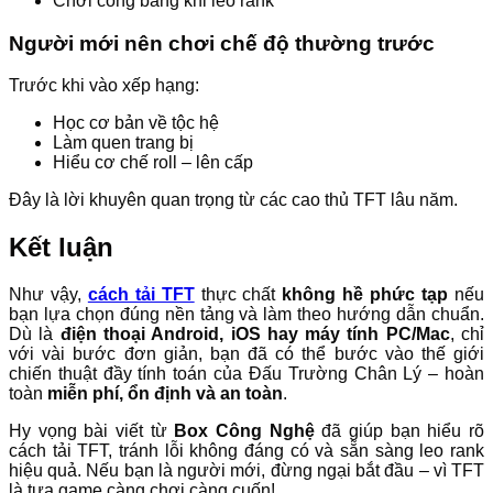
Chơi công bằng khi leo rank
Người mới nên chơi chế độ thường trước
Trước khi vào xếp hạng:
Học cơ bản về tộc hệ
Làm quen trang bị
Hiểu cơ chế roll – lên cấp
Đây là lời khuyên quan trọng từ các cao thủ TFT lâu năm.
Kết luận
Như vậy,
cách tải TFT
thực chất
không hề phức tạp
nếu
bạn lựa chọn đúng nền tảng và làm theo hướng dẫn chuẩn.
Dù là
điện thoại Android, iOS hay máy tính PC/Mac
, chỉ
với vài bước đơn giản, bạn đã có thể bước vào thế giới
chiến thuật đầy tính toán của Đấu Trường Chân Lý – hoàn
toàn
miễn phí, ổn định và an toàn
.
Hy vọng bài viết từ
Box Công Nghệ
đã giúp bạn hiểu rõ
cách tải TFT, tránh lỗi không đáng có và sẵn sàng leo rank
hiệu quả. Nếu bạn là người mới, đừng ngại bắt đầu – vì TFT
là tựa game càng chơi càng cuốn!.