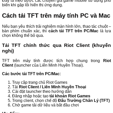
Đây là mẹo được các chuyên gia game mobile sử dụng phổ
biến khi gặp lỗi hiển thị ứng dụng.
Cách tải TFT trên máy tính PC và Mac
Nếu bạn yêu thích trải nghiệm màn hình lớn, thao tác chuột –
bàn phím chuẩn xác, thì
cách tải TFT trên PC/Mac
là lựa
chọn không thể bỏ qua.
Tải TFT chính thức qua Riot Client (khuyến
nghị)
TFT trên máy tính được tích hợp chung trong
Riot
Client
(launcher của Liên Minh Huyền Thoại).
Các bước tải TFT trên PC/Mac:
Truy cập trang chủ Riot Games
Tải
Riot Client / Liên Minh Huyền Thoại
Cài đặt launcher theo hướng dẫn
Đăng nhập hoặc tạo
tài khoản Riot Games
Trong client, chọn chế độ
Đấu Trường Chân Lý (TFT)
Chờ game tải dữ liệu và bắt đầu chơi