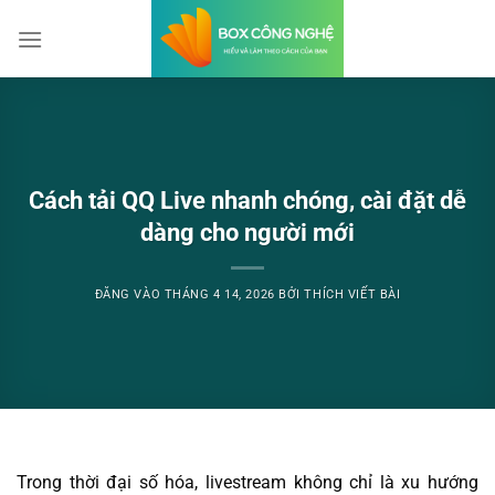
Bỏ
qua
nội
dung
Cách tải QQ Live nhanh chóng, cài đặt dễ
dàng cho người mới
ĐĂNG VÀO
THÁNG 4 14, 2026
BỞI
THÍCH VIẾT BÀI
Trong thời đại số hóa, livestream không chỉ là xu hướng