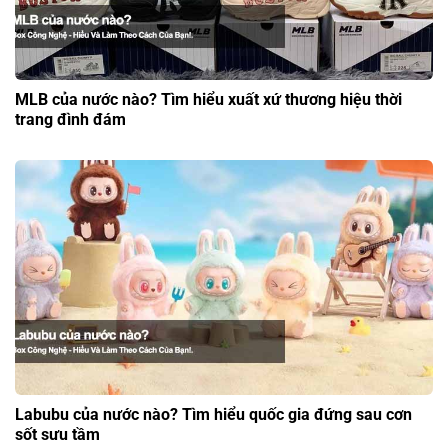
MLB của nước nào? Tìm hiểu xuất xứ thương hiệu thời
trang đình đám
Labubu của nước nào? Tìm hiểu quốc gia đứng sau cơn
sốt sưu tầm