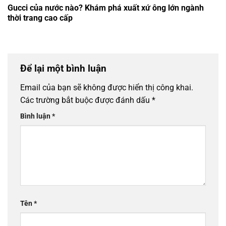
Gucci của nước nào? Khám phá xuất xứ ông lớn ngành
thời trang cao cấp
Để lại một bình luận
Email của bạn sẽ không được hiển thị công khai.
Các trường bắt buộc được đánh dấu
*
Bình luận
*
Tên
*