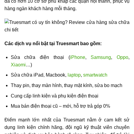
đã có hơn 10 cơ sở phủ khắp các quận nội thành, phục vụ
hàng ngàn khách hàng mỗi tháng.
Các dịch vụ nổi bật tại Truesmart bao gồm:
Sửa chữa điện thoại (
iPhone
,
Samsung
,
Oppo
,
Xiaomi
…)
Sửa chữa iPad, Macbook,
laptop
,
smartwatch
Thay pin, thay màn hình, thay mặt kính, sửa bo mạch
Cung cấp linh kiện và phụ kiện điện thoại
Mua bán điện thoại cũ – mới, hỗ trợ trả góp 0%
Điểm mạnh lớn nhất của Truesmart nằm ở cam kết sử
dụng linh kiện chính hãng, đội ngũ kỹ thuật viên chuyên