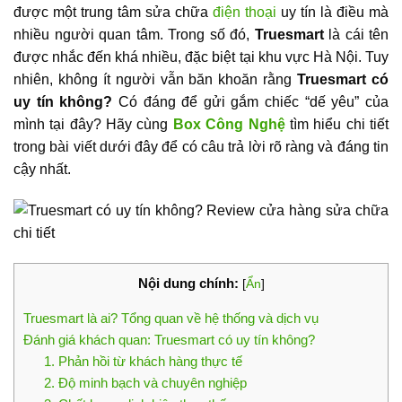
được một trung tâm sửa chữa
điện thoại
uy tín là điều mà
nhiều người quan tâm. Trong số đó,
Truesmart
là cái tên
được nhắc đến khá nhiều, đặc biệt tại khu vực Hà Nội. Tuy
nhiên, không ít người vẫn băn khoăn rằng
Truesmart có
uy tín không?
Có đáng để gửi gắm chiếc “dế yêu” của
mình tại đây? Hãy cùng
Box Công Nghệ
tìm hiểu chi tiết
trong bài viết dưới đây để có câu trả lời rõ ràng và đáng tin
cậy nhất.
Nội dung chính:
[
Ẩn
]
Truesmart là ai? Tổng quan về hệ thống và dịch vụ
Đánh giá khách quan: Truesmart có uy tín không?
1. Phản hồi từ khách hàng thực tế
2. Độ minh bạch và chuyên nghiệp