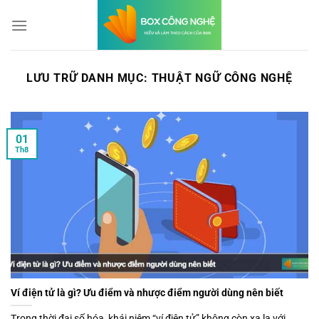
Bỏ
qua
nội
dung
LƯU TRỮ DANH MỤC:
THUẬT NGỮ CÔNG NGHỆ
01
Th8
Ví điện tử là gì? Ưu điểm và nhược điểm người dùng nên biết
Trong thời đại số hóa, khái niệm “ví điện tử” không còn xa lạ với...