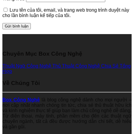
Lưu tên của tôi, email, và trang web trong trình duyệt này
cho lần bình luận kế tiếp của tôi.
Chuyên Mục Box Công Nghệ
Thuật Ngữ Công Nghệ
Thủ Thuật Công Nghệ
Chia Sẻ Tổng
Hợp
Về Chúng Tôi
Box Công Nghệ
là blog công nghệ dành cho mọi người –
nơi cập nhật nhanh chóng tin tức, chia sẻ thủ thuật hữu ích
và kinh nghiệm thực tế giúp bạn làm chủ công nghệ dễ dàng.
Từ điện thoại, máy tính, phần mềm cho đến các thuật ngữ
chuyên ngành, tất cả đều được hướng dẫn chi tiết, dễ hiểu
và gần gũi.