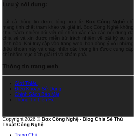
Lưu ý nội dung:
Tất cả thông tin được tổng hợp từ
Box Công Nghệ
chỉ
mang tính chất tham khảo và giải trí. Box Công Nghệ không
chịu trách nhiệm đối với độ chính xác của các nội dung đã
chia sẻ và xin được miễn trừ trách nhiệm về bất kỳ sự sai
lệch nào. Khi truy cập vào trang web, bạn đồng ý với những
điều khoản này và chấp nhận các thông tin được cung cấp
chỉ nhằm mục đích giải trí và khám phá.
Thông tin trang web
Giới Thiệu
Điều Khoản Sử Dụng
Chính Sách Bảo Mật
Thông Tin Liên Hệ
Copyright 2026 ©
Box Công Nghệ - Blog Chia Sẻ Thủ
Thuật Công Nghệ
Trang Chủ