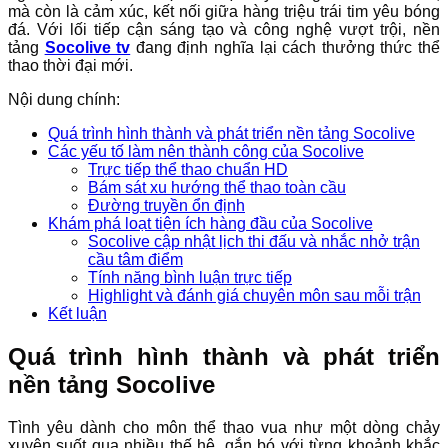
mà còn là cảm xúc, kết nối giữa hàng triệu trái tim yêu bóng
đá. Với lối tiếp cận sáng tạo và công nghệ vượt trội, nền
tảng
Socolive tv
đang định nghĩa lại cách thưởng thức thể
thao thời đại mới.
Nội dung chính:
Quá trình hình thành và phát triển nền tảng Socolive
Các yếu tố làm nên thành công của Socolive
Trực tiếp thể thao chuẩn HD
Bám sát xu hướng thể thao toàn cầu
Đường truyền ổn định
Khám phá loạt tiện ích hàng đầu của Socolive
Socolive cập nhật lịch thi đấu và nhắc nhở trận
cầu tâm điểm
Tính năng bình luận trực tiếp
Highlight và đánh giá chuyên môn sau mỗi trận
Kết luận
Quá trình hình thành và phát triển
nền tảng Socolive
Tình yêu dành cho môn thể thao vua như một dòng chảy
xuyên suốt qua nhiều thế hệ, gắn bó với từng khoảnh khắc