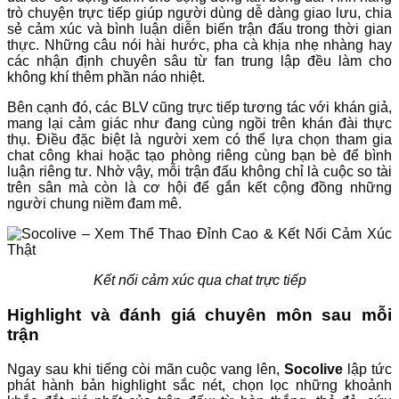
trò chuyện trực tiếp giúp người dùng dễ dàng giao lưu, chia
sẻ cảm xúc và bình luận diễn biến trận đấu trong thời gian
thực. Những câu nói hài hước, pha cà khịa nhẹ nhàng hay
các nhận định chuyên sâu từ fan trung lập đều làm cho
không khí thêm phần náo nhiệt.
Bên cạnh đó, các BLV cũng trực tiếp tương tác với khán giả,
mang lại cảm giác như đang cùng ngồi trên khán đài thực
thụ. Điều đặc biệt là người xem có thể lựa chọn tham gia
chat công khai hoặc tạo phòng riêng cùng bạn bè để bình
luận riêng tư. Nhờ vậy, mỗi trận đấu không chỉ là cuộc so tài
trên sân mà còn là cơ hội để gắn kết cộng đồng những
người chung niềm đam mê.
Kết nối cảm xúc qua chat trực tiếp
Highlight và đánh giá chuyên môn sau mỗi
trận
Ngay sau khi tiếng còi mãn cuộc vang lên,
Socolive
lập tức
phát hành bản highlight sắc nét, chọn lọc những khoảnh