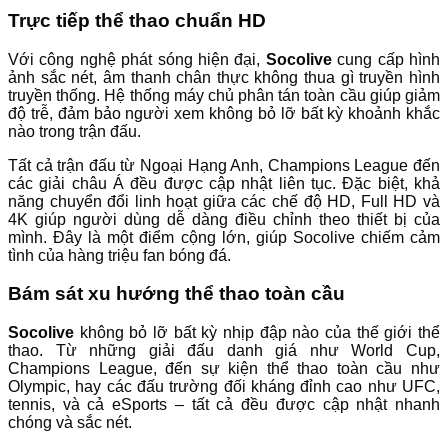
Trực tiếp thể thao chuẩn HD
Với công nghệ phát sóng hiện đại,
Socolive
cung cấp hình
ảnh sắc nét, âm thanh chân thực không thua gì truyền hình
truyền thống. Hệ thống máy chủ phân tán toàn cầu giúp giảm
độ trễ, đảm bảo người xem không bỏ lỡ bất kỳ khoảnh khắc
nào trong trận đấu.
Tất cả trận đấu từ Ngoại Hạng Anh, Champions League đến
các giải châu Á đều được cập nhật liên tục. Đặc biệt, khả
năng chuyển đổi linh hoạt giữa các chế độ HD, Full HD và
4K giúp người dùng dễ dàng điều chỉnh theo thiết bị của
mình. Đây là một điểm cộng lớn, giúp Socolive chiếm cảm
tình của hàng triệu fan bóng đá.
Bám sát xu hướng thể thao toàn cầu
Socolive
không bỏ lỡ bất kỳ nhịp đập nào của thế giới thể
thao. Từ những giải đấu danh giá như World Cup,
Champions League, đến sự kiện thể thao toàn cầu như
Olympic, hay các đấu trường đối kháng đỉnh cao như UFC,
tennis, và cả eSports – tất cả đều được cập nhật nhanh
chóng và sắc nét.