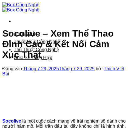
Bỏ
qua
nội
dung
Socolive – Xem Thể Thao
Trang Chủ
Đỉnh Cao & Kết Nối Cảm
Thuật Ngữ Công Nghệ
Thủ Thuật Công Nghệ
Xúc Thật
Chia Sẻ Tổng Hợp
Đăng vào
Tháng 7 29, 2025
Tháng 7 29, 2025
bởi
Thích Viết
Bài
Socolive
là một cuộc cách mạng về trải nghiệm số dành cho
người hâm mộ. Mỗi trận đấu tại đây không chỉ là hình ảnh,