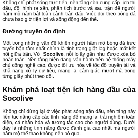
Không chỉ phát sóng trực tiếp, nền tảng còn cung cấp lịch thi
đấu, đội hình ra sân, phân tích trước và sau trận để người
hâm mộ nắm bắt toàn cảnh trận đấu. Việc dõi theo bóng đá
chưa bao giờ tiện lợi và sống động đến thế.
Đường truyền ổn định
Một trong những vấn đề khiến người hâm mộ bóng đá trực
tuyến bận tâm nhất chính là tình trạng giật lag hoặc mất kết
nối giữa trận. Với
Socolive
, nỗi lo ấy gần như được xóa bỏ
hoàn toàn. Nền tảng hiện đang vận hành trên hệ thống máy
chủ công nghệ cao, được tối ưu hóa về tốc độ truyền tải và
khả năng xử lý dữ liệu, mang lại cảm giác mượt mà trong
từng giây phút theo dõi.
Khám phá loạt tiện ích hàng đầu của
Socolive
Không chỉ dừng lại ở việc phát sóng trận đấu, nền tảng này
liên tục nâng cấp các tính năng để mang lại trải nghiệm toàn
diện, cá nhân hóa và tương tác cao cho người dùng. Dưới
đây là những tính năng được đánh giá cao nhất mà người
hâm mộ thể thao không nên bỏ qua.