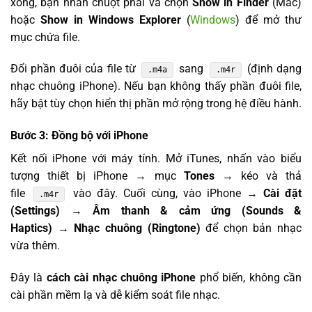
xong, bạn nhấn chuột phải và chọn
Show in Finder
(Mac)
hoặc
Show in Windows Explorer
(
Windows
) để mở thư
mục chứa file.
Đổi phần đuôi của file từ
sang
(định dạng
.m4a
.m4r
nhạc chuông iPhone). Nếu bạn không thấy phần đuôi file,
hãy bật tùy chọn hiển thị phần mở rộng trong hệ điều hành.
Bước 3: Đồng bộ với iPhone
Kết nối iPhone với máy tính. Mở iTunes, nhấn vào biểu
tượng thiết bị iPhone → mục
Tones
→ kéo và thả
file
vào đây. Cuối cùng, vào iPhone →
Cài đặt
.m4r
(Settings)
→
Âm thanh & cảm ứng (Sounds &
Haptics)
→
Nhạc chuông (Ringtone)
để chọn bản nhạc
vừa thêm.
Đây là
cách cài nhạc chuông iPhone
phổ biến, không cần
cài phần mềm lạ và dễ kiểm soát file nhạc.