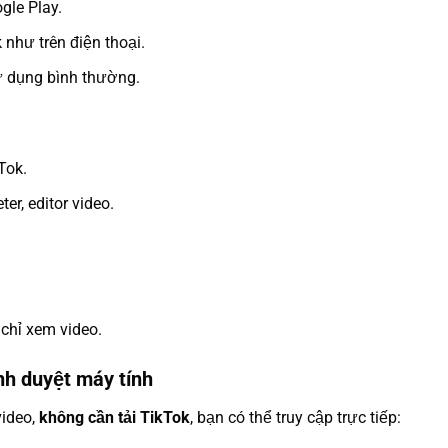
gle Play.
 như trên điện thoại.
ử dụng bình thường.
Tok.
er, editor video.
chỉ xem video.
nh duyệt máy tính
video,
không cần tải TikTok
, bạn có thể truy cập trực tiếp: