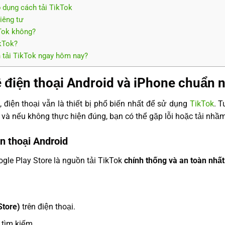
 dụng cách tải TikTok
iêng tư
kTok không?
ikTok?
h tải TikTok ngay hôm nay?
ề điện thoại Android và iPhone chuẩn 
 điện thoại vẫn là thiết bị phổ biến nhất để sử dụng
TikTok
. T
, và nếu không thực hiện đúng, bạn có thể gặp lỗi hoặc tải nh
ện thoại Android
ogle Play Store là nguồn tải TikTok
chính thống và an toàn nhất
Store)
trên điện thoại.
 tìm kiếm.