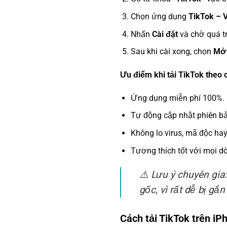
Chọn ứng dụng
TikTok – V
Nhấn
Cài đặt
và chờ quá tr
Sau khi cài xong, chọn
Mở
Ưu điểm khi tải TikTok theo 
Ứng dụng miễn phí 100%.
Tự động cập nhật phiên b
Không lo virus, mã độc ha
Tương thích tốt với mọi d
⚠️ Lưu ý chuyên gia
gốc, vì rất dễ bị gắ
Cách tải TikTok trên iP