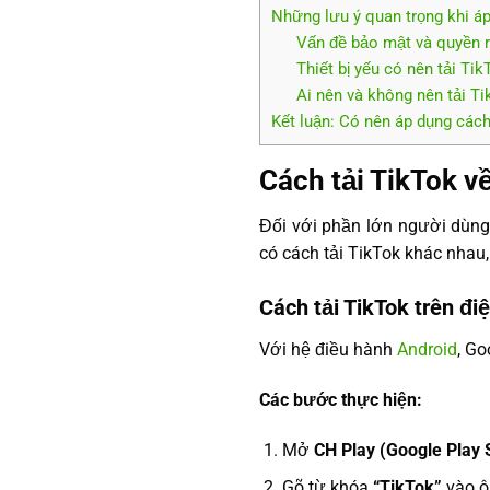
Những lưu ý quan trọng khi áp
Vấn đề bảo mật và quyền r
Thiết bị yếu có nên tải Ti
Ai nên và không nên tải T
Kết luận: Có nên áp dụng các
Cách tải TikTok v
Đối với phần lớn người dùng,
có cách tải TikTok khác nhau
Cách tải TikTok trên đi
Với hệ điều hành
Android
, Go
Các bước thực hiện:
Mở
CH Play (Google Play 
Gõ từ khóa
“TikTok”
vào ô