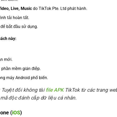
ideo, Live, Music
do TikTok Pte. Ltd phát hành.
ình tải hoàn tất.
để bắt đầu sử dụng.
cách này:
ản mới.
y phần mềm gián điệp.
òng máy Android phổ biến.
: Tuyệt đối không tải
file APK
TikTok từ các trang we
n mã độc đánh cắp dữ liệu cá nhân.
hone (
iOS
)