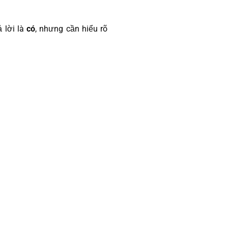
ả lời là
có
, nhưng cần hiểu rõ