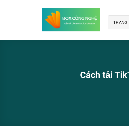
Bỏ
qua
nội
TRANG
dung
Cách tải Tik