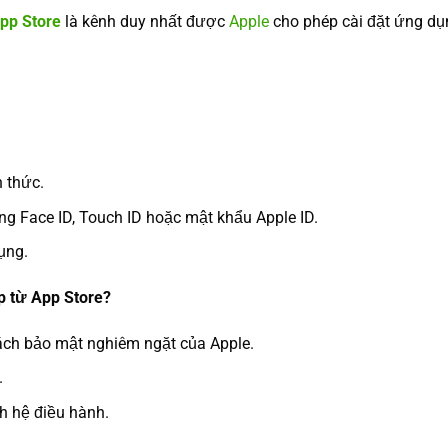
pp Store
là kênh duy nhất được
Apple
cho phép cài đặt ứng dụ
 thức.
g Face ID, Touch ID hoặc mật khẩu Apple ID.
ụng.
ếp từ App Store?
ách bảo mật nghiêm ngặt của Apple.
.
h hệ điều hành.