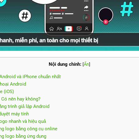
Nội dung chính:
[
Ẩn
]
 Android và iPhone chuẩn nhất
thoại Android
e (iOS)
: Có nên hay không?
ằng trình giả lập Android
duyệt máy tính
logo nhanh và hiệu quả
ng logo bằng công cụ online
ng logo bằng ứng dụng