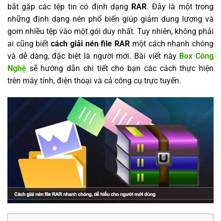
bắt gặp các tệp tin có định dạng
RAR
. Đây là một trong
những định dạng nén phổ biến giúp giảm dung lượng và
gom nhiều tệp vào một gói duy nhất. Tuy nhiên, không phải
ai cũng biết
cách giải nén file RAR
một cách nhanh chóng
và dễ dàng, đặc biệt là người mới. Bài viết này
Box Công
Nghệ
sẽ hướng dẫn chi tiết cho bạn các cách thực hiện
trên máy tính, điện thoại và cả công cụ trực tuyến.