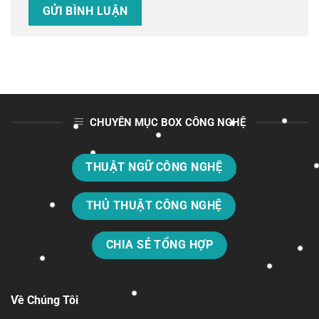
CHUYÊN MỤC BOX CÔNG NGHỆ
THUẬT NGỮ CÔNG NGHỆ
THỦ THUẬT CÔNG NGHỆ
CHIA SẺ TỔNG HỢP
Về Chúng Tôi