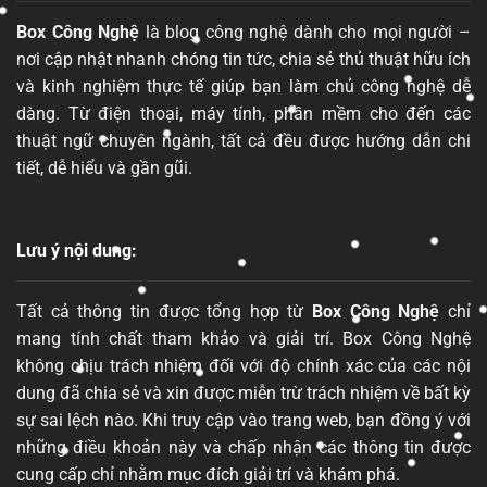
Box Công Nghệ
là blog công nghệ dành cho mọi người –
nơi cập nhật nhanh chóng tin tức, chia sẻ thủ thuật hữu ích
và kinh nghiệm thực tế giúp bạn làm chủ công nghệ dễ
dàng. Từ điện thoại, máy tính, phần mềm cho đến các
thuật ngữ chuyên ngành, tất cả đều được hướng dẫn chi
tiết, dễ hiểu và gần gũi.
Lưu ý nội dung:
Tất cả thông tin được tổng hợp từ
Box Công Nghệ
chỉ
mang tính chất tham khảo và giải trí. Box Công Nghệ
không chịu trách nhiệm đối với độ chính xác của các nội
dung đã chia sẻ và xin được miễn trừ trách nhiệm về bất kỳ
sự sai lệch nào. Khi truy cập vào trang web, bạn đồng ý với
những điều khoản này và chấp nhận các thông tin được
cung cấp chỉ nhằm mục đích giải trí và khám phá.