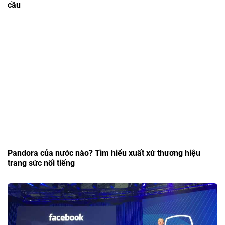
cầu
Pandora của nước nào? Tìm hiểu xuất xứ thương hiệu
trang sức nổi tiếng