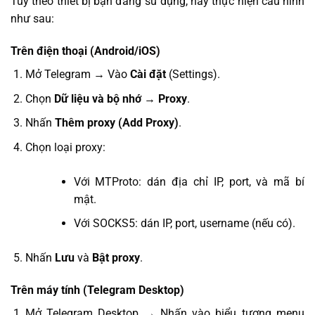
Tùy theo thiết bị bạn đang sử dụng, hãy thực hiện cấu hình
như sau:
Trên điện thoại (Android/iOS)
Mở Telegram → Vào
Cài đặt
(Settings).
Chọn
Dữ liệu và bộ nhớ
→
Proxy
.
Nhấn
Thêm proxy (Add Proxy)
.
Chọn loại proxy:
Với MTProto: dán địa chỉ IP, port, và mã bí
mật.
Với SOCKS5: dán IP, port, username (nếu có).
Nhấn
Lưu
và
Bật proxy
.
Trên máy tính (Telegram Desktop)
Mở Telegram Desktop → Nhấn vào biểu tượng menu