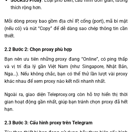
SOCKS5 Proxy
: Loại phổ biến, cấu hình đơn giản, tương
thích rộng hơn.
Mỗi dòng proxy bao gồm địa chỉ IP, cổng (port), mã bí mật
(nếu có) và nút “Copy” để dễ dàng sao chép thông tin cần
thiết.
2.2 Bước 2: Chọn proxy phù hợp
Bạn nên ưu tiên những proxy đang “Online”, có ping thấp
và vị trí địa lý gần Việt Nam (như Singapore, Nhật Bản,
Nga…). Nếu không chắc, bạn có thể thử lần lượt vài proxy
khác nhau để xem proxy nào kết nối nhanh nhất.
Ngoài ra, giao diện Teleproxy.org còn hỗ trợ hiển thị thời
gian hoạt động gần nhất, giúp bạn tránh chọn proxy đã hết
hạn.
2.3 Bước 3: Cấu hình proxy trên Telegram